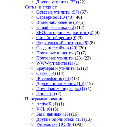
Другие утилиты
(22)
(22)
Сеть и интернет
Сетевые утилиты
(57)
(57)
Серверное ПО
(40)
(40)
Видеонаблюдение
(5)
(5)
E-mail рассылка
(12)
(12)
SEO, интернет-маркетинг
(4)
(4)
Онлайн-общение
(9)
(9)
Родительский контроль
(8)
(8)
Создание сайтов
(20)
(20)
Почтовые клиенты
(7)
(7)
Почтовые утилиты
(23)
(23)
WWW-утилиты
(1)
(1)
Браузеры и утилиты
(2)
(2)
Связь
(14)
(14)
IP-телефония
(13)
(13)
Другие приложения
(15)
(15)
Download-менеджеры
(1)
(1)
Поиск
(2)
(2)
Программирование
ActiveX
(1)
(1)
VCL
(6)
(6)
Базы данных
(16)
(16)
Другие библиотеки
(13)
(13)
Разработка ПО
(90)
(90)