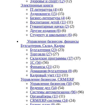
Здоровье и спорт
(12)
(12)
Электронные книги
IT-литература
(4)
(4)
Аудиокниги
(15)
(15)
Бизнес-литература
(4)
(4)
Воспитание детей
(11)
(11)
Гуманитарные науки
(2)
(2)
Другие издания
(6)
(6)
Студенту и школьнику
(6)
(6)
Управление бизнесом, финансы
Бухгалтерия. Склад. Кадры
Бухгалтерия
(23)
(23)
Торговля
(27)
(27)
Складские программы
(37)
(37)
1С
(56)
(56)
Финансы
(21)
(21)
Домашняя бухгалтерия
(8)
(8)
Кадровый учет
(11)
(11)
Управление бизнесом, CRM/ERP
Управление бизнесом
(50)
(50)
Ведение дел
(54)
(54)
Системы автоматизации
(96)
(96)
Органайзеры
(11)
(11)
CRM/ERP-системы
(24)
(24)
Бизнес-план
(8)
(8)