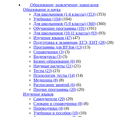
Образование, развлечение, навигация
Образование и наука
Для школьников (1-4 классы)
(353)
(353)
Учебники
(104)
(104)
Для школьников (5-9 классы)
(360)
(360)
Обучающие программы
(191)
(191)
Для школьников (10-11 классы)
(93)
(93)
Изучение языков
(47)
(47)
Подготовка к экзаменам, ЕГЭ, ЕНТ
(28)
(28)
Программы для ВУЗов
(13)
(13)
Справочники
(3)
(3)
Видеокурсы
(3)
(3)
Бизнес-образование
(6)
(6)
Научные расчеты
(21)
(21)
Тесты
(23)
(23)
Психология, тесты
(14)
(14)
Медицина
(8)
(8)
Расписание занятий
(6)
(6)
Прочие программы
(20)
(20)
Изучение языков
Самоучители
(29)
(29)
Словари и справочники
(8)
(8)
Переводчики
(4)
(4)
Учебники и пособия
(10)
(10)