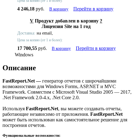
Цена за копию (от 1 и более):
4 246,18
руб.
Перейти в корзину
В корзину
V
Продукт добавлен в корзину
?
Лицензия Site на 1 год
Доставка:
на email,
Цена за копию (от 1 и более):
17 700,55
руб.
Перейти в корзину
В корзину
Windows
Описание
FastReport.Net —
генератор отчетов с широчайшими
возможностями для Windows Forms, ASP.NET и MVC
Framework.
Совместим с Microsoft Visual Studio 2005 — 2017,
.Net Framework 2.0-4.x, .Net Core 2.0.
Используя
FastReport.Net
, вы можете создавать отчеты,
работающие независимо от приложения.
FastReport.Net
может быть использован как самостоятельное решение для
построения отчетов.
Функциональные возможности: