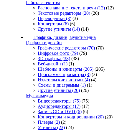
Работа с текстом
Распознавание текста и речи
(12)
(12)
Текстовые редакторы
(20)
(20)
Переводчики
(3)
(3)
Конвертеры
(6)
(6)
Другие утилиты
(14)
(14)
Графика, дизайн, мультимедиа
Графика и дизайн
Графические редакторы
(70)
(70)
Цифровое фото
(79)
(79)
3D графика
(38)
(38)
Веб-дизайн
(1)
(1)
Шаблоны и клипарты
(205)
(205)
Программы просмотра
(3)
(3)
Издательские системы
(4)
(4)
Схемы и диаграммы
(1)
(1)
Другие утилиты
(26)
(26)
Мультимедиа
Видеоредакторы
(75)
(75)
Аудиоредакторы
(17)
(17)
Запись CD и DVD
(6)
(6)
Конвертеры и кодировщики
(20)
(20)
Плееры
(2)
(2)
Утилиты
(23)
(23)