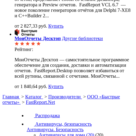
генератора и Preview отчетов. FastReport VCL 6.7 —
новое поколение генераторов отчётов для Delphi 7-XE8
и C++Builder 2...
от 2 827,33 руб.
Купить
МоиОтчеты Десктоп
Другие библиотеки
Рейтинг:
МоиОтчеты Десктоп — самостоятельное программное
обеспечение для создания, доставки и автоматизации
отчетов. FastReport.Desktop позволяет избавиться от
всей рутины, связанной с отчетами. МоиОтчеты...
от 1 840,64 руб.
Купить
Главная
>
Каталог
>
Производители
>
ООО «Быстрые
отчеты»
>
FastReport.Net
Распродажа
Антивирусы, безопасность
Антивирусы. Безопасность
Антивирусы для дома
(20)
(20)