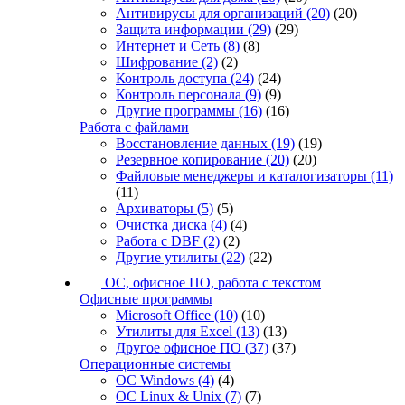
Антивирусы для организаций
(20)
(20)
Защита информации
(29)
(29)
Интернет и Сеть
(8)
(8)
Шифрование
(2)
(2)
Контроль доступа
(24)
(24)
Контроль персонала
(9)
(9)
Другие программы
(16)
(16)
Работа с файлами
Восстановление данных
(19)
(19)
Резервное копирование
(20)
(20)
Файловые менеджеры и каталогизаторы
(11)
(11)
Архиваторы
(5)
(5)
Очистка диска
(4)
(4)
Работа с DBF
(2)
(2)
Другие утилиты
(22)
(22)
ОС, офисное ПО, работа с текстом
Офисные программы
Microsoft Office
(10)
(10)
Утилиты для Excel
(13)
(13)
Другое офисное ПО
(37)
(37)
Операционные системы
ОС Windows
(4)
(4)
ОС Linux & Unix
(7)
(7)