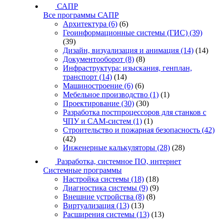
САПР
Все программы САПР
Архитектура
(6)
(6)
Геоинформационные системы (ГИС)
(39)
(39)
Дизайн, визуализация и анимация
(14)
(14)
Документооборот
(8)
(8)
Инфраструктура: изыскания, генплан,
транспорт
(14)
(14)
Машиностроение
(6)
(6)
Мебельное производство
(1)
(1)
Проектирование
(30)
(30)
Разработка постпроцессоров для станков с
ЧПУ и CAM-систем
(1)
(1)
Строительство и пожарная безопасность
(42)
(42)
Инженерные калькуляторы
(28)
(28)
Разработка, системное ПО, интернет
Системные программы
Настройка системы
(18)
(18)
Диагностика системы
(9)
(9)
Внешние устройства
(8)
(8)
Виртуализация
(13)
(13)
Расширения системы
(13)
(13)