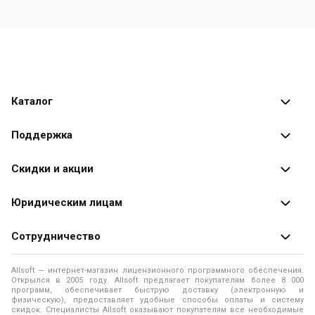
Каталог
Каталог программ
Поддержка
Разработчики
Оплата заказов
Скидки и акции
Оформление заказа
Специальные
предложения
Юридическим лицам
Доставка заказа
Распродажа
Продажа программ юридическим лицам
Сотрудничество
Помощь
О лицензировании программного обеспечения
Уведомление о конфиденциальности
О магазине
Allsoft — интернет-магазин лицензионного программного обеспечения.
Программы для компьютера
Открылся в 2005 году. Allsoft предлагает покупателям более 8 000
Правила продажи
Адреса и телефоны
программ, обеспечивает быструю доставку (электронную и
физическую), предоставляет удобные способы оплаты и систему
Контакты
Политика использования файлов Cookie
скидок. Специалисты Allsoft оказывают покупателям все необходимые
Новости