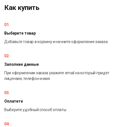
просмотр справочников,
Как купить
настройки,
проверка QR-кодов
01.
Возможности:
Выберите товар
информация о товаре, складах, контрагентах, остатках
Добавьте товар в корзину и начните оформление заказа
и ценах на экране
изменение существующих операций
02.
возможность добавлять свои операции
Заполние данные
бессрочная лицензия на 1 (одно) моб. устройство,
При оформлении заказа укажите email на который придет
подписка на обновления и обмен через Интернет на 1
лицензия, телефон и имя
(один) год
03.
Оплатите
Выберите удобный способ оплаты
04.