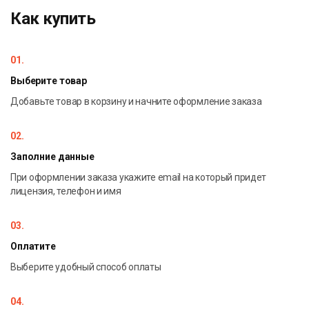
просмотр справочников,
Как купить
настройки,
проверка QR-кодов
01.
Возможности:
Выберите товар
информация о товаре, складах, контрагентах, остатках
Добавьте товар в корзину и начните оформление заказа
и ценах на экране
изменение существующих операций
02.
возможность добавлять свои операции
Заполние данные
бессрочная лицензия на 1 (одно) моб. устройство,
При оформлении заказа укажите email на который придет
подписка на обновления и обмен через Интернет на 1
лицензия, телефон и имя
(один) год
03.
Оплатите
Выберите удобный способ оплаты
04.