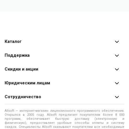
Каталог
Каталог программ
Поддержка
Разработчики
Оплата заказов
Скидки и акции
Оформление заказа
Специальные
предложения
Юридическим лицам
Доставка заказа
Распродажа
Продажа программ юридическим лицам
Сотрудничество
Помощь
О лицензировании программного обеспечения
Уведомление о конфиденциальности
О магазине
Allsoft — интернет-магазин лицензионного программного обеспечения.
Программы для компьютера
Открылся в 2005 году. Allsoft предлагает покупателям более 8 000
Правила продажи
Адреса и телефоны
программ, обеспечивает быструю доставку (электронную и
физическую), предоставляет удобные способы оплаты и систему
Контакты
Политика использования файлов Cookie
скидок. Специалисты Allsoft оказывают покупателям все необходимые
Новости