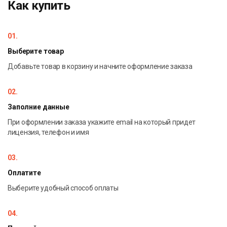
Как купить
настройки,
проверка QR-кодов
01.
Возможности:
Выберите товар
информация о товаре, складах, контрагентах, остатках
Добавьте товар в корзину и начните оформление заказа
и ценах на экране
изменение существующих операций
02.
возможность добавлять свои операции
Заполние данные
бессрочная лицензия на 1 (одно) моб. устройство,
При оформлении заказа укажите email на который придет
подписка на обновления и обмен через Интернет на 1
лицензия, телефон и имя
(один) год
03.
Оплатите
Выберите удобный способ оплаты
04.