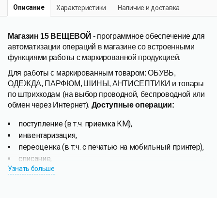
Описание
Характеристики
Наличие и доставка
Магазин 15 ВЕЩЕВОЙ
- программное обеспечение для
автоматизации операций в магазине со встроенными
функциями работы с маркированной продукцией.
Для работы с маркированным товаром: ОБУВЬ,
ОДЕЖДА, ПАРФЮМ, ШИНЫ, АНТИСЕПТИКИ и товары
по штрихкодам (на выбор проводной, беспроводной или
обмен через Интернет).
Доступные операции:
поступление (в т.ч. приемка КМ),
инвентаризация,
переоценка (в т.ч. с печатью на мобильный принтер),
списание,
Узнать больше
возврат,
подбор заказа (в т.ч. отгрузка по КМ),
перемещение,
сбор штрихкодов,
просмотр справочников,