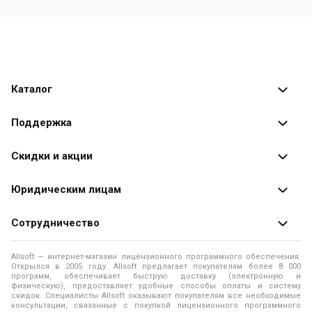
Каталог
Каталог программ
Поддержка
Разработчики
Оплата заказов
Скидки и акции
Оформление заказа
Специальные
предложения
Юридическим лицам
Доставка заказа
Распродажа
Продажа программ юридическим лицам
Сотрудничество
Помощь
О лицензировании программного обеспечения
Уведомление о конфиденциальности
О магазине
Allsoft — интернет-магазин лицензионного программного обеспечения.
Программы для компьютера
Открылся в 2005 году. Allsoft предлагает покупателям более 8 000
Правила продажи
Адреса и телефоны
программ, обеспечивает быструю доставку (электронную и
физическую), предоставляет удобные способы оплаты и систему
Контакты
Политика использования файлов Cookie
скидок. Специалисты Allsoft оказывают покупателям все необходимые
Новости
консультации, связанные с покупкой лицензионного программного