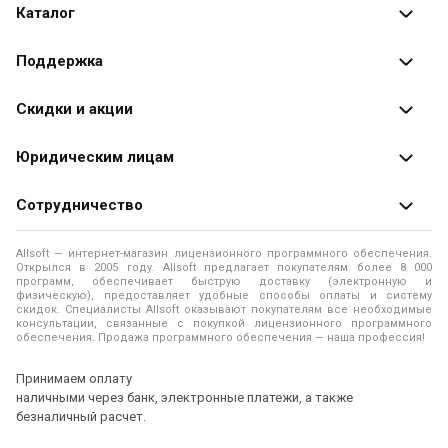
Каталог
Каталог программ
Поддержка
Разработчики
Оплата заказов
Скидки и акции
Оформление заказа
Специальные
предложения
Юридическим лицам
Доставка заказа
Распродажа
Продажа программ юридическим лицам
Сотрудничество
Помощь
О лицензировании программного обеспечения
Уведомление о конфиденциальности
О магазине
Allsoft — интернет-магазин лицензионного программного обеспечения.
Программы для компьютера
Открылся в 2005 году. Allsoft предлагает покупателям более 8 000
Правила продажи
Адреса и телефоны
программ, обеспечивает быструю доставку (электронную и
физическую), предоставляет удобные способы оплаты и систему
Контакты
Политика использования файлов Cookie
скидок. Специалисты Allsoft оказывают покупателям все необходимые
Новости
консультации, связанные с покупкой лицензионного программного
обеспечения. Продажа программного обеспечения — наша профессия!
Отзывы о нас
Принимаем оплату
наличными через банк, электронные платежи, а также
безналичный расчет.