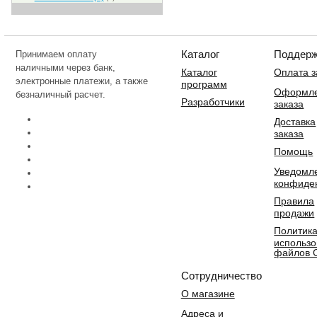
Каталог
Поддерж
Принимаем оплату
наличными через банк,
Каталог
Оплата з
электронные платежи, а также
программ
Оформл
безналичный расчет.
Разработчики
заказа
Доставка
заказа
Помощь
Уведомл
конфиде
Правила
продажи
Политик
использ
файлов 
Сотрудничество
О магазине
Адреса и