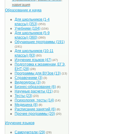
навигация
Образование и наука
Для школьников (1-4
классы)
(353)
(353)
Учебники
(104)
(104)
Для школьников (5-9
классы)
(360)
(360)
Обучающие программы
(191)
(191)
Для школьников (10-11
классы)
(93)
(93)
Изучение языков
(47)
(47)
Подготовка к экзаменам, ЕГЭ,
ЕНТ
(28)
(28)
Программы для ВУЗов
(13)
(13)
Справочники
(3)
(3)
Видеокурсы
(3)
(3)
Бизнес-образование
(6)
(6)
Научные расчеты
(21)
(21)
Тесты
(23)
(23)
Психология, тесты
(14)
(14)
Медицина
(8)
(8)
Расписание занятий
(6)
(6)
Прочие программы
(20)
(20)
Изучение языков
Самоучители
(29)
(29)