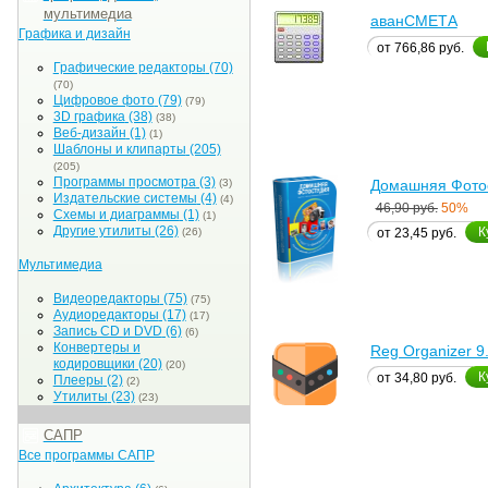
мультимедиа
аванСМЕТА
Графика и дизайн
от 766,86 руб.
Графические редакторы
(70)
(70)
Цифровое фото
(79)
(79)
3D графика
(38)
(38)
Веб-дизайн
(1)
(1)
Шаблоны и клипарты
(205)
(205)
Программы просмотра
(3)
(3)
Домашняя Фото
Издательские системы
(4)
(4)
46,90 руб.
50%
Схемы и диаграммы
(1)
(1)
Другие утилиты
(26)
К
(26)
от 23,45 руб.
Мультимедиа
Видеоредакторы
(75)
(75)
Аудиоредакторы
(17)
(17)
Запись CD и DVD
(6)
(6)
Конвертеры и
Reg Organizer 9
кодировщики
(20)
(20)
К
от 34,80 руб.
Плееры
(2)
(2)
Утилиты
(23)
(23)
САПР
Все программы САПР