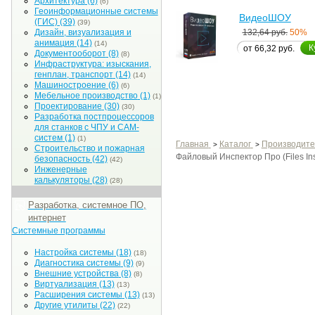
Архитектура
(6)
(6)
Геоинформационные системы
ВидеоШОУ
(ГИС)
(39)
(39)
132,64 руб.
50%
Дизайн, визуализация и
анимация
(14)
(14)
К
от 66,32 руб.
Документооборот
(8)
(8)
Инфраструктура: изыскания,
генплан, транспорт
(14)
(14)
Машиностроение
(6)
(6)
Мебельное производство
(1)
(1)
Проектирование
(30)
(30)
Разработка постпроцессоров
для станков с ЧПУ и CAM-
систем
(1)
(1)
Главная
Каталог
Производите
>
>
Строительство и пожарная
Файловый Инспектор Про (Files Ins
безопасность
(42)
(42)
Инженерные
калькуляторы
(28)
(28)
Разработка, системное ПО,
интернет
Системные программы
Настройка системы
(18)
(18)
Диагностика системы
(9)
(9)
Внешние устройства
(8)
(8)
Виртуализация
(13)
(13)
Расширения системы
(13)
(13)
Другие утилиты
(22)
(22)