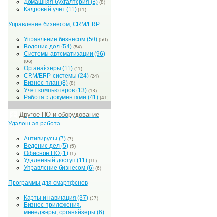
Домашняя бухгалтерия
(8)
(8)
Кадровый учет
(11)
(11)
Управление бизнесом, CRM/ERP
Управление бизнесом
(50)
(50)
Ведение дел
(54)
(54)
Системы автоматизации
(96)
(96)
Органайзеры
(11)
(11)
CRM/ERP-системы
(24)
(24)
Бизнес-план
(8)
(8)
Учет компьютеров
(13)
(13)
Работа с документами
(41)
(41)
Другое ПО и оборудование
Удаленная работа
Антивирусы
(7)
(7)
Ведение дел
(5)
(5)
Офисное ПО
(1)
(1)
Удаленный доступ
(11)
(11)
Управление бизнесом
(6)
(6)
Программы для смартфонов
Карты и навигация
(37)
(37)
Бизнес-приложения,
менеджеры, органайзеры
(6)