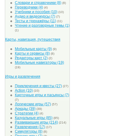
Словари и справочники
(8)
(8)
Переводчики
(4)
(4)
Учебники и пособия
(10)
(10)
Аудио и видеокурсы
(7)
(7)
Тесты и тренажёры
(11)
(11)
Чтение и разговорные темы
(1)
(1)
Карты, навигация, путешествия
Мобильные карты
(9)
(9)
Карты и сервисы
(8)
(8)
Редакторы карт
(2)
(2)
Мобильные навигаторы
(19)
(19)
Игры и развлечения
Приключения и квесты
(27)
(27)
Action
(10)
(10)
Карточные игры и пасьянсы
(7)
(7)
Логические игры
(57)
(57)
Аркады
(39)
(39)
Стратегии
(4)
(4)
Казуальные игры
(85)
(85)
Развивающие игры
(214)
(214)
Развлечения
(17)
(17)
Симуляторы
(8)
(8)