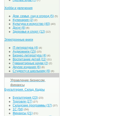
Прочие игры
(7)
(7)
Хобби и увлечения
Дом, семья, сад и огород
(5)
(5)
Кулинария
(2)
(2)
Культура и искусство
(40)
(40)
Досуг
(6)
(6)
Здоровье и спорт
(12)
(12)
Электронные книги
IT-литература
(4)
(4)
Аудиокниги
(15)
(15)
Бизнес-литература
(4)
(4)
Воспитание детей
(11)
(11)
Гуманитарные науки
(2)
(2)
Другие издания
(6)
(6)
Студенту и школьнику
(6)
(6)
Управление бизнесом,
финансы
Бухгалтерия. Склад. Кадры
Бухгалтерия
(23)
(23)
Торговля
(27)
(27)
Складские программы
(37)
(37)
1С
(56)
(56)
Финансы
(21)
(21)