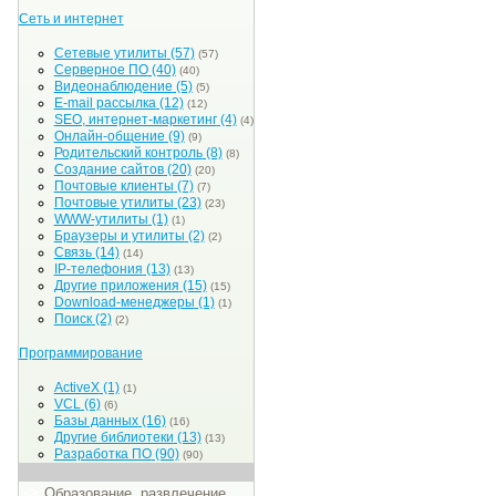
Сеть и интернет
Сетевые утилиты
(57)
(57)
Серверное ПО
(40)
(40)
Видеонаблюдение
(5)
(5)
E-mail рассылка
(12)
(12)
SEO, интернет-маркетинг
(4)
(4)
Онлайн-общение
(9)
(9)
Родительский контроль
(8)
(8)
Создание сайтов
(20)
(20)
Почтовые клиенты
(7)
(7)
Почтовые утилиты
(23)
(23)
WWW-утилиты
(1)
(1)
Браузеры и утилиты
(2)
(2)
Связь
(14)
(14)
IP-телефония
(13)
(13)
Другие приложения
(15)
(15)
Download-менеджеры
(1)
(1)
Поиск
(2)
(2)
Программирование
ActiveX
(1)
(1)
VCL
(6)
(6)
Базы данных
(16)
(16)
Другие библиотеки
(13)
(13)
Разработка ПО
(90)
(90)
Образование, развлечение,