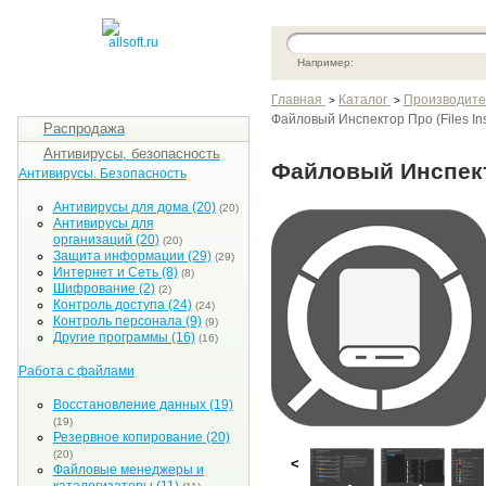
Например:
Главная
Каталог
Производите
>
>
Файловый Инспектор Про (Files Ins
Распродажа
Антивирусы, безопасность
Файловый Инспектор
Антивирусы. Безопасность
Антивирусы для дома
(20)
(20)
Антивирусы для
организаций
(20)
(20)
Защита информации
(29)
(29)
Интернет и Сеть
(8)
(8)
Шифрование
(2)
(2)
Контроль доступа
(24)
(24)
Контроль персонала
(9)
(9)
Другие программы
(16)
(16)
Работа с файлами
Восстановление данных
(19)
(19)
Резервное копирование
(20)
(20)
<
Файловые менеджеры и