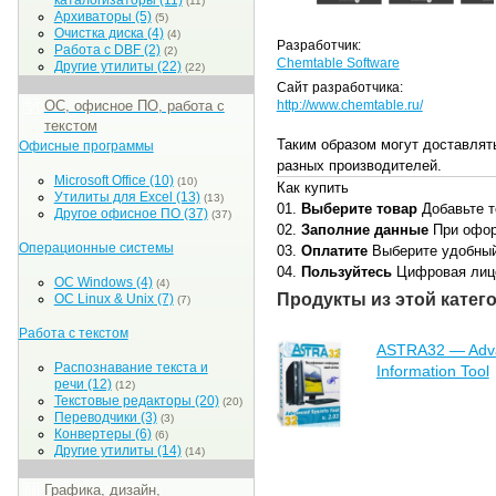
каталогизаторы
(11)
(11)
Архиваторы
(5)
(5)
Очистка диска
(4)
(4)
Разработчик:
Работа с DBF
(2)
(2)
Chemtable Software
Другие утилиты
(22)
(22)
Сайт разработчика:
ОС, офисное ПО, работа с
http://www.chemtable.ru/
текстом
Таким образом могут доставлят
Офисные программы
разных производителей.
Microsoft Office
(10)
(10)
Как купить
Утилиты для Excel
(13)
(13)
01.
Выберите товар
Добавьте т
Другое офисное ПО
(37)
(37)
02.
Заполние данные
При офор
Операционные системы
03.
Оплатите
Выберите удобный
04.
Пользуйтесь
Цифровая лице
ОС Windows
(4)
(4)
Продукты из этой катег
ОС Linux & Unix
(7)
(7)
Работа с текстом
ASTRA32 — Adv
Распознавание текста и
Information Tool
речи
(12)
(12)
Текстовые редакторы
(20)
(20)
Переводчики
(3)
(3)
Конвертеры
(6)
(6)
Другие утилиты
(14)
(14)
Графика, дизайн,