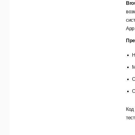
Bro
воз
сис
App 
Пре
Н
М
С
С
Код
тес