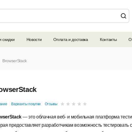
и скидки
Новости
Оплата и доставка
Контакты
О
BrowserStack
owserStack
ание
Варианты покупки
Отзывы
wserStack
— это облачная веб- и мобильная платформа тест
орая предоставляет разработчикам возможность тестировать с