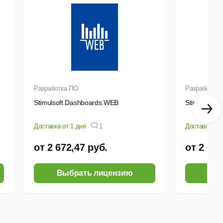
Разработка ПО
Разработка 
Stimulsoft Dashboards.WEB
Stimulsoft 
Доставка от 1 дня
1
Доставка от 
от 2 672,47 руб.
от 2 672
Выбрать лицензию
Выб