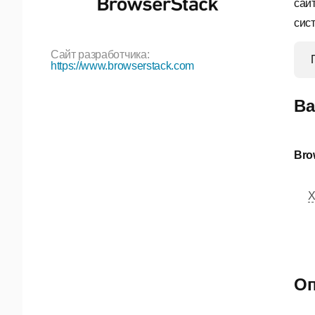
сай
сис
Сайт разработчика:
https://www.browserstack.com
Ва
Bro
Х
Оп