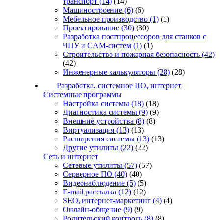
транспорт
(14)
(14)
Машиностроение
(6)
(6)
Мебельное производство
(1)
(1)
Проектирование
(30)
(30)
Разработка постпроцессоров для станков с
ЧПУ и CAM-систем
(1)
(1)
Строительство и пожарная безопасность
(42)
(42)
Инженерные калькуляторы
(28)
(28)
Разработка, системное ПО, интернет
Системные программы
Настройка системы
(18)
(18)
Диагностика системы
(9)
(9)
Внешние устройства
(8)
(8)
Виртуализация
(13)
(13)
Расширения системы
(13)
(13)
Другие утилиты
(22)
(22)
Сеть и интернет
Сетевые утилиты
(57)
(57)
Серверное ПО
(40)
(40)
Видеонаблюдение
(5)
(5)
E-mail рассылка
(12)
(12)
SEO, интернет-маркетинг
(4)
(4)
Онлайн-общение
(9)
(9)
Родительский контроль
(8)
(8)