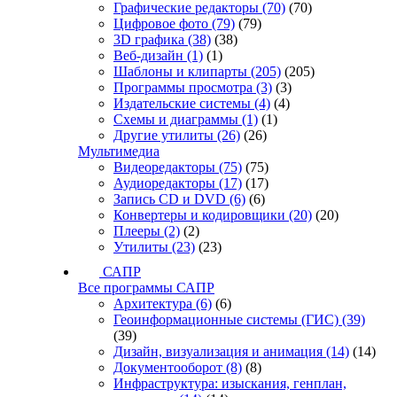
Графические редакторы
(70)
(70)
Цифровое фото
(79)
(79)
3D графика
(38)
(38)
Веб-дизайн
(1)
(1)
Шаблоны и клипарты
(205)
(205)
Программы просмотра
(3)
(3)
Издательские системы
(4)
(4)
Схемы и диаграммы
(1)
(1)
Другие утилиты
(26)
(26)
Мультимедиа
Видеоредакторы
(75)
(75)
Аудиоредакторы
(17)
(17)
Запись CD и DVD
(6)
(6)
Конвертеры и кодировщики
(20)
(20)
Плееры
(2)
(2)
Утилиты
(23)
(23)
САПР
Все программы САПР
Архитектура
(6)
(6)
Геоинформационные системы (ГИС)
(39)
(39)
Дизайн, визуализация и анимация
(14)
(14)
Документооборот
(8)
(8)
Инфраструктура: изыскания, генплан,