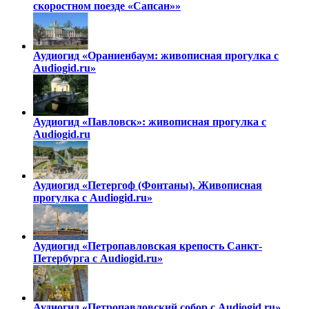
скоростном поезде «Сапсан»»
Аудиогид «Ораниенбаум: живописная прогулка с
Audiogid.ru»
Аудиогид «Павловск»: живописная прогулка с
Audiogid.ru
Аудиогид «Петергоф (Фонтаны). Живописная
прогулка с Audiogid.ru»
Аудиогид «Петропавловская крепость Санкт-
Петербурга с Audiogid.ru»
Аудиогид «Петропавловский собор с Audiogid.ru»