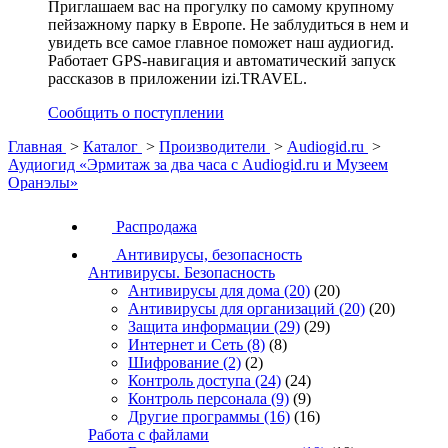
Приглашаем вас на прогулку по самому крупному
пейзажному парку в Европе. Не заблудиться в нем и
увидеть все самое главное поможет наш аудиогид.
Работает GPS-навигация и автоматический запуск
рассказов в приложении izi.TRAVEL.
Сообщить о поступлении
Главная
>
Каталог
>
Производители
>
Audiogid.ru
>
Аудиогид «Эрмитаж за два часа с Audiogid.ru и Музеем
Оранэлы»
Распродажа
Антивирусы, безопасность
Антивирусы. Безопасность
Антивирусы для дома
(20)
(20)
Антивирусы для организаций
(20)
(20)
Защита информации
(29)
(29)
Интернет и Сеть
(8)
(8)
Шифрование
(2)
(2)
Контроль доступа
(24)
(24)
Контроль персонала
(9)
(9)
Другие программы
(16)
(16)
Работа с файлами