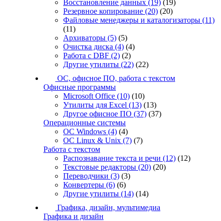
Восстановление данных
(19)
(19)
Резервное копирование
(20)
(20)
Файловые менеджеры и каталогизаторы
(11)
(11)
Архиваторы
(5)
(5)
Очистка диска
(4)
(4)
Работа с DBF
(2)
(2)
Другие утилиты
(22)
(22)
ОС, офисное ПО, работа с текстом
Офисные программы
Microsoft Office
(10)
(10)
Утилиты для Excel
(13)
(13)
Другое офисное ПО
(37)
(37)
Операционные системы
ОС Windows
(4)
(4)
ОС Linux & Unix
(7)
(7)
Работа с текстом
Распознавание текста и речи
(12)
(12)
Текстовые редакторы
(20)
(20)
Переводчики
(3)
(3)
Конвертеры
(6)
(6)
Другие утилиты
(14)
(14)
Графика, дизайн, мультимедиа
Графика и дизайн