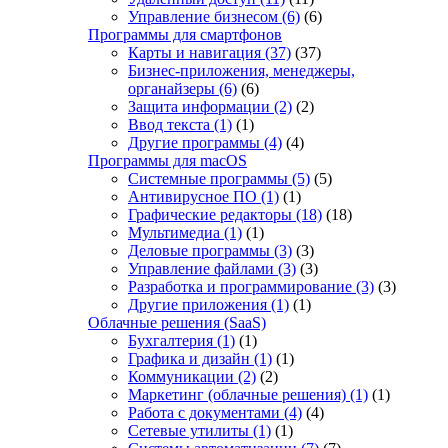
Управление бизнесом
(6)
(6)
Программы для смартфонов
Карты и навигация
(37)
(37)
Бизнес-приложения, менеджеры,
органайзеры
(6)
(6)
Защита информации
(2)
(2)
Ввод текста
(1)
(1)
Другие программы
(4)
(4)
Программы для macOS
Системные программы
(5)
(5)
Антивирусное ПО
(1)
(1)
Графические редакторы
(18)
(18)
Мультимедиа
(1)
(1)
Деловые программы
(3)
(3)
Управление файлами
(3)
(3)
Разработка и программирование
(3)
(3)
Другие приложения
(1)
(1)
Облачные решения (SaaS)
Бухгалтерия
(1)
(1)
Графика и дизайн
(1)
(1)
Коммуникации
(2)
(2)
Маркетинг (облачные решения)
(1)
(1)
Работа с документами
(4)
(4)
Сетевые утилиты
(1)
(1)