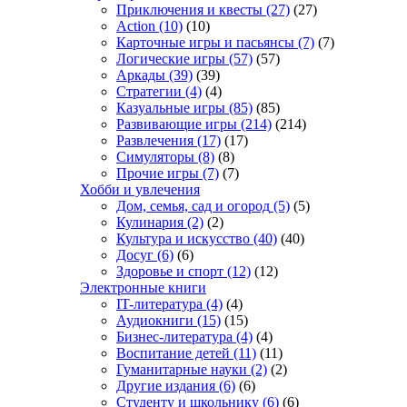
Приключения и квесты
(27)
(27)
Action
(10)
(10)
Карточные игры и пасьянсы
(7)
(7)
Логические игры
(57)
(57)
Аркады
(39)
(39)
Стратегии
(4)
(4)
Казуальные игры
(85)
(85)
Развивающие игры
(214)
(214)
Развлечения
(17)
(17)
Симуляторы
(8)
(8)
Прочие игры
(7)
(7)
Хобби и увлечения
Дом, семья, сад и огород
(5)
(5)
Кулинария
(2)
(2)
Культура и искусство
(40)
(40)
Досуг
(6)
(6)
Здоровье и спорт
(12)
(12)
Электронные книги
IT-литература
(4)
(4)
Аудиокниги
(15)
(15)
Бизнес-литература
(4)
(4)
Воспитание детей
(11)
(11)
Гуманитарные науки
(2)
(2)
Другие издания
(6)
(6)
Студенту и школьнику
(6)
(6)