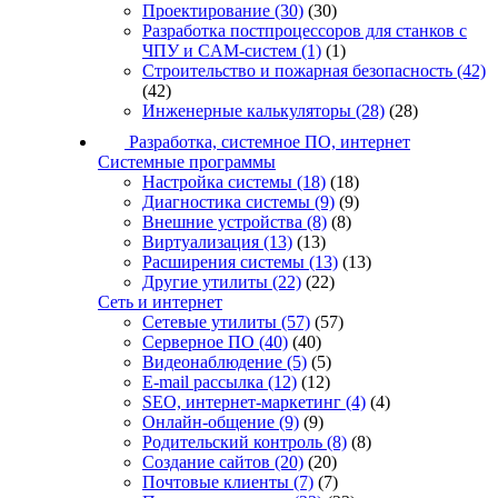
Проектирование
(30)
(30)
Разработка постпроцессоров для станков с
ЧПУ и CAM-систем
(1)
(1)
Строительство и пожарная безопасность
(42)
(42)
Инженерные калькуляторы
(28)
(28)
Разработка, системное ПО, интернет
Системные программы
Настройка системы
(18)
(18)
Диагностика системы
(9)
(9)
Внешние устройства
(8)
(8)
Виртуализация
(13)
(13)
Расширения системы
(13)
(13)
Другие утилиты
(22)
(22)
Сеть и интернет
Сетевые утилиты
(57)
(57)
Серверное ПО
(40)
(40)
Видеонаблюдение
(5)
(5)
E-mail рассылка
(12)
(12)
SEO, интернет-маркетинг
(4)
(4)
Онлайн-общение
(9)
(9)
Родительский контроль
(8)
(8)
Создание сайтов
(20)
(20)
Почтовые клиенты
(7)
(7)