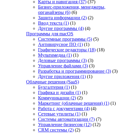
Карты и навигация
(37)
(37)
Бизнес-приложения, менеджеры,
органайзеры
(6)
(6)
Защита информации
(2)
(2)
Ввод текста
(1)
(1)
Другие программы
(4)
(4)
Программы для macOS
Системные программы
(5)
(5)
Антивирусное ПО
(1)
(1)
Графические редакторы
(18)
(18)
Мультимедиа
(1)
(1)
Деловые программы
(3)
(3)
Управление файлами
(3)
(3)
Разработка и программирование
(3)
(3)
Другие приложения
(1)
(1)
Облачные решения (SaaS)
Бухгалтерия
(1)
(1)
Графика и дизайн
(1)
(1)
Коммуникации
(2)
(2)
Маркетинг (облачные решения)
(1)
(1)
Работа с документами
(4)
(4)
Сетевые утилиты
(1)
(1)
Системы автоматизации
(7)
(7)
Управление бизнесом
(12)
(12)
CRM системы
(2)
(2)