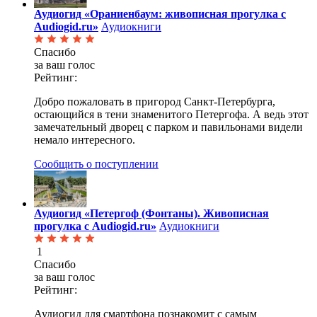
Аудиогид «Ораниенбаум: живописная прогулка с
Audiogid.ru»
Аудиокниги
Спасибо
за ваш голос
Рейтинг:
Добро пожаловать в пригород Санкт-Петербурга,
остающийся в тени знаменитого Петергофа. А ведь этот
замечательный дворец с парком и павильонами видели
немало интересного.
Сообщить о поступлении
Аудиогид «Петергоф (Фонтаны). Живописная
прогулка с Audiogid.ru»
Аудиокниги
1
Спасибо
за ваш голос
Рейтинг:
Аудиогид для смартфона познакомит с самым