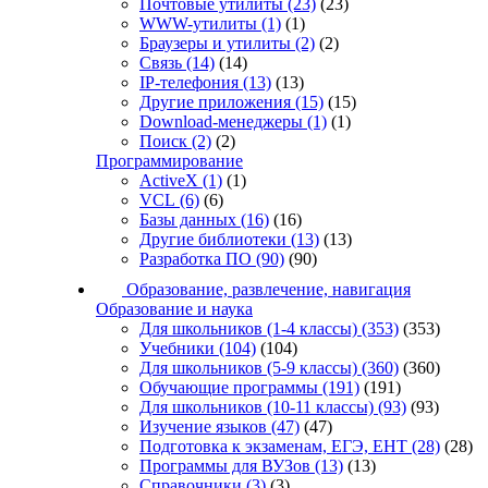
Почтовые утилиты
(23)
(23)
WWW-утилиты
(1)
(1)
Браузеры и утилиты
(2)
(2)
Связь
(14)
(14)
IP-телефония
(13)
(13)
Другие приложения
(15)
(15)
Download-менеджеры
(1)
(1)
Поиск
(2)
(2)
Программирование
ActiveX
(1)
(1)
VCL
(6)
(6)
Базы данных
(16)
(16)
Другие библиотеки
(13)
(13)
Разработка ПО
(90)
(90)
Образование, развлечение, навигация
Образование и наука
Для школьников (1-4 классы)
(353)
(353)
Учебники
(104)
(104)
Для школьников (5-9 классы)
(360)
(360)
Обучающие программы
(191)
(191)
Для школьников (10-11 классы)
(93)
(93)
Изучение языков
(47)
(47)
Подготовка к экзаменам, ЕГЭ, ЕНТ
(28)
(28)
Программы для ВУЗов
(13)
(13)
Справочники
(3)
(3)