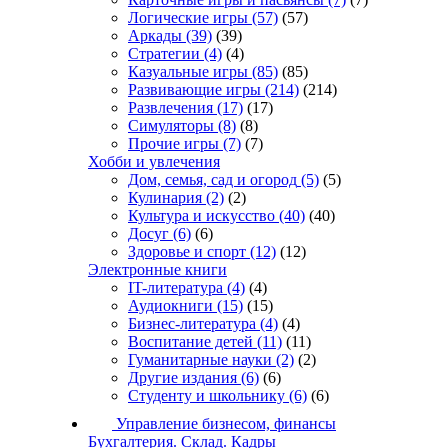
Логические игры
(57)
(57)
Аркады
(39)
(39)
Стратегии
(4)
(4)
Казуальные игры
(85)
(85)
Развивающие игры
(214)
(214)
Развлечения
(17)
(17)
Симуляторы
(8)
(8)
Прочие игры
(7)
(7)
Хобби и увлечения
Дом, семья, сад и огород
(5)
(5)
Кулинария
(2)
(2)
Культура и искусство
(40)
(40)
Досуг
(6)
(6)
Здоровье и спорт
(12)
(12)
Электронные книги
IT-литература
(4)
(4)
Аудиокниги
(15)
(15)
Бизнес-литература
(4)
(4)
Воспитание детей
(11)
(11)
Гуманитарные науки
(2)
(2)
Другие издания
(6)
(6)
Студенту и школьнику
(6)
(6)
Управление бизнесом, финансы
Бухгалтерия. Склад. Кадры