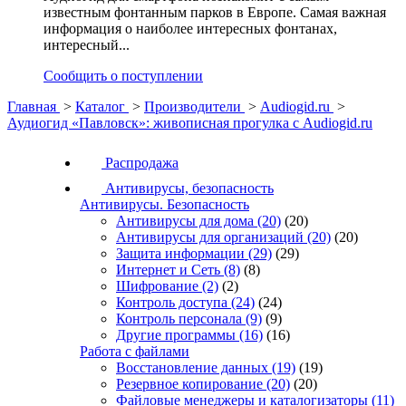
известным фонтанным парков в Европе. Самая важная
информация о наиболее интересных фонтанах,
интересный...
Сообщить о поступлении
Главная
>
Каталог
>
Производители
>
Audiogid.ru
>
Аудиогид «Павловск»: живописная прогулка с Audiogid.ru
Распродажа
Антивирусы, безопасность
Антивирусы. Безопасность
Антивирусы для дома
(20)
(20)
Антивирусы для организаций
(20)
(20)
Защита информации
(29)
(29)
Интернет и Сеть
(8)
(8)
Шифрование
(2)
(2)
Контроль доступа
(24)
(24)
Контроль персонала
(9)
(9)
Другие программы
(16)
(16)
Работа с файлами
Восстановление данных
(19)
(19)
Резервное копирование
(20)
(20)
Файловые менеджеры и каталогизаторы
(11)