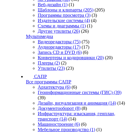
Веб-дизайн
(1)
(1)
Шаблоны и клипарты
(205)
(205)
Программы просмотра
(3)
(3)
Издательские системы
(4)
(4)
Схемы и диаграммы
(1)
(1)
Другие утилиты
(26)
(26)
Мультимедиа
Видеоредакторы
(75)
(75)
Аудиоредакторы
(17)
(17)
Запись CD и DVD
(6)
(6)
Конвертеры и кодировщики
(20)
(20)
Плееры
(2)
(2)
Утилиты
(23)
(23)
САПР
Все программы САПР
Архитектура
(6)
(6)
Геоинформационные системы (ГИС)
(39)
(39)
Дизайн, визуализация и анимация
(14)
(14)
Документооборот
(8)
(8)
Инфраструктура: изыскания, генплан,
транспорт
(14)
(14)
Машиностроение
(6)
(6)
Мебельное производство
(1)
(1)