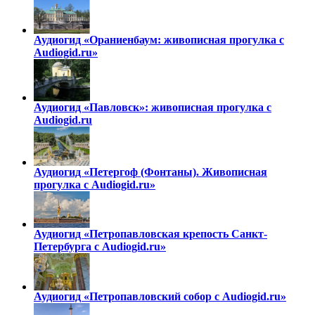
Аудиогид «Ораниенбаум: живописная прогулка с
Audiogid.ru»
Аудиогид «Павловск»: живописная прогулка с
Audiogid.ru
Аудиогид «Петергоф (Фонтаны). Живописная
прогулка с Audiogid.ru»
Аудиогид «Петропавловская крепость Санкт-
Петербурга с Audiogid.ru»
Аудиогид «Петропавловский собор с Audiogid.ru»