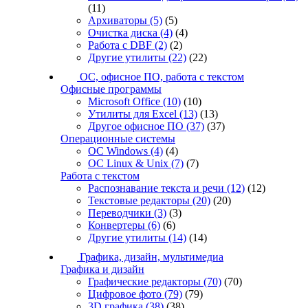
(11)
Архиваторы
(5)
(5)
Очистка диска
(4)
(4)
Работа с DBF
(2)
(2)
Другие утилиты
(22)
(22)
ОС, офисное ПО, работа с текстом
Офисные программы
Microsoft Office
(10)
(10)
Утилиты для Excel
(13)
(13)
Другое офисное ПО
(37)
(37)
Операционные системы
ОС Windows
(4)
(4)
ОС Linux & Unix
(7)
(7)
Работа с текстом
Распознавание текста и речи
(12)
(12)
Текстовые редакторы
(20)
(20)
Переводчики
(3)
(3)
Конвертеры
(6)
(6)
Другие утилиты
(14)
(14)
Графика, дизайн, мультимедиа
Графика и дизайн
Графические редакторы
(70)
(70)
Цифровое фото
(79)
(79)
3D графика
(38)
(38)