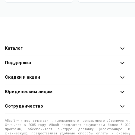
Каталог
Каталог программ
Поддержка
Разработчики
Оплата заказов
Скидки и акции
Оформление заказа
Специальные
предложения
Юридическим лицам
Доставка заказа
Распродажа
Продажа программ юридическим лицам
Сотрудничество
Помощь
О лицензировании программного обеспечения
Уведомление о конфиденциальности
О магазине
Allsoft — интернет-магазин лицензионного программного обеспечения.
Программы для компьютера
Открылся в 2005 году. Allsoft предлагает покупателям более 8 000
Правила продажи
Адреса и телефоны
программ, обеспечивает быструю доставку (электронную и
физическую), предоставляет удобные способы оплаты и систему
Контакты