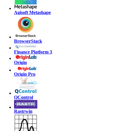
Agisoft Metashape
BrowserStack
Finance Platform 3
Origin
Origin Pro
QControl
Rastrwin