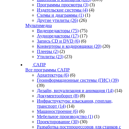
Программы просмотра
(3)
(3)
Издательские системы
(4)
(4)
Схемы и диаграммы
(1)
(1)
Другие утилиты
(26)
(26)
Мультимедиа
Видеоредакторы
(75)
(75)
Аудиоредакторы
(17)
(17)
Запись CD и DVD
(6)
(6)
Конвертеры и кодировщики
(20)
(20)
Плееры
(2)
(2)
Утилиты
(23)
(23)
САПР
Все программы САПР
Архитектура
(6)
(6)
Геоинформационные системы (ГИС)
(39)
(39)
Дизайн, визуализация и анимация
(14)
(14)
Документооборот
(8)
(8)
Инфраструктура: изыскания, генплан,
транспорт
(14)
(14)
Машиностроение
(6)
(6)
Мебельное производство
(1)
(1)
Проектирование
(30)
(30)
Разработка постпроцессоров для станков с