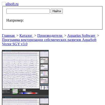
Например:
Главная
>
Каталог
>
Производители
>
Aquarius Software
>
Программа векторизации сейсмических разрезов AquaSoft
Vector SGY v3.0