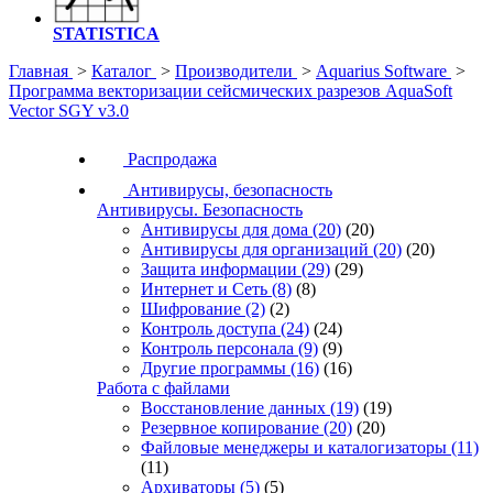
STATISTICA
Главная
>
Каталог
>
Производители
>
Aquarius Software
>
Программа векторизации сейсмических разрезов AquaSoft
Vector SGY v3.0
Распродажа
Антивирусы, безопасность
Антивирусы. Безопасность
Антивирусы для дома
(20)
(20)
Антивирусы для организаций
(20)
(20)
Защита информации
(29)
(29)
Интернет и Сеть
(8)
(8)
Шифрование
(2)
(2)
Контроль доступа
(24)
(24)
Контроль персонала
(9)
(9)
Другие программы
(16)
(16)
Работа с файлами
Восстановление данных
(19)
(19)
Резервное копирование
(20)
(20)
Файловые менеджеры и каталогизаторы
(11)
(11)
Архиваторы
(5)
(5)