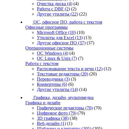
Очистка диска
(4)
(4)
Работа с DBF
(2)
(2)
Другие утилиты
(22)
(22)
ОС, офисное ПО, работа с текстом
Офисные программы
Microsoft Office
(10)
(10)
Утилиты для Excel
(13)
(13)
Другое офисное ПО
(37)
(37)
Операционные системы
ОС Windows
(4)
(4)
ОС Linux & Unix
(7)
(7)
Работа с текстом
Распознавание текста и речи
(12)
(12)
Текстовые редакторы
(20)
(20)
Переводчики
(3)
(3)
Конвертеры
(6)
(6)
Другие утилиты
(14)
(14)
Графика, дизайн, мультимедиа
Графика и дизайн
Графические редакторы
(70)
(70)
Цифровое фото
(79)
(79)
3D графика
(38)
(38)
Веб-дизайн
(1)
(1)
Шаблоны и клипарты
(205)
(205)