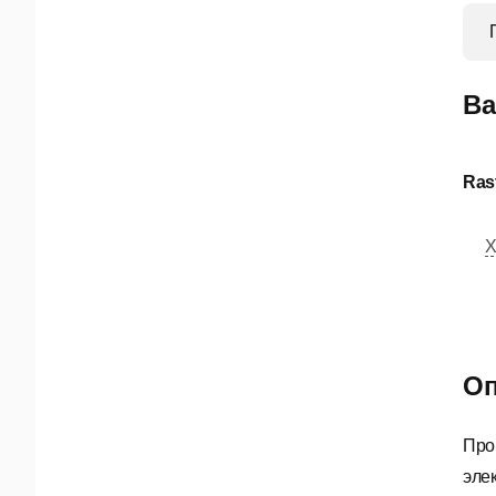
Ва
Ras
Х
Оп
Про
элек