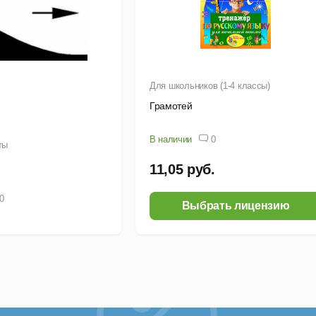
роенный макроязык на основеVisual Basic, встроенную базу д
Для школьников (1-4 классы)
Грамотей
В наличии
0
ты
11,05 руб.
0
Выбрать лицензию