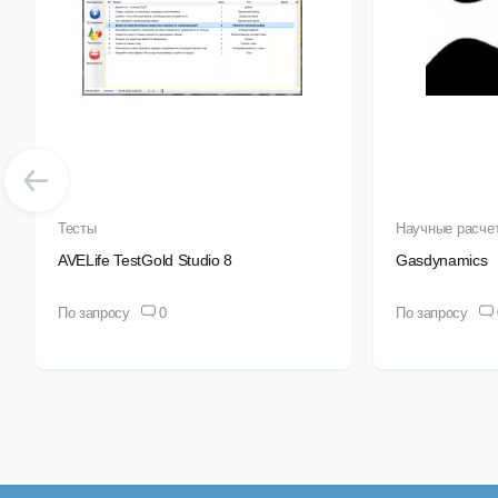
вст
Тесты
Научные расче
AVELife TestGold Studio 8
Gasdynamics
По запросу
0
По запросу