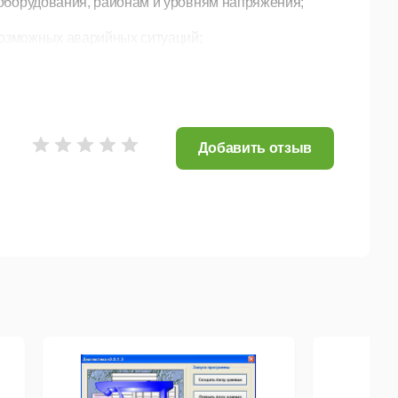
м оборудования, районам и уровням напряжения;
возможных аварийных ситуаций;
 и определение напряжения на открытом конце;
грамм;
аничений по токам ротора и статора;
Добавить отзыв
возможностью их отключения;
 том числе с учетом зависимости допустимого тока
ние перетоки) по различным территориальным и
в.
олинейную графическую схему, селектор,