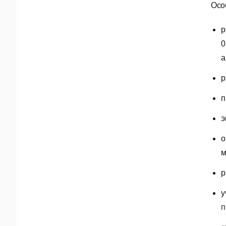
Осо
р
0
а
р
п
э
о
м
р
у
п