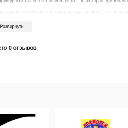
труктурный анализ потерь мощности – по их характеру, типа
роведение серийных (многовариантных расчетов) по списку 
оделирование отключения ЛЭП, в том числе одностороннего,
Развернуть
оделирование генераторов и возможность задания их PQ-диа
оделирование зависимостей Qmax (V) генератора с учетом огр
его 0 отзывов
оделирование линейных и шинных реакторов, в том числе с 
нализ допустимой токовой загрузки ЛЭП и трансформаторов, в
т температуры;
асчет агрегатной информации (потребление, генерация, внеш
едомственным подразделениям;
равнение различных режимов по заданному списку параметро
ьзовательский интерфейс включает табличный процессор, одн