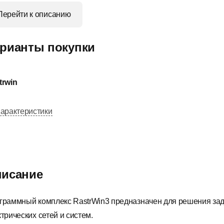
Перейти к описанию
рианты покупки
trwin
арактеристики
исание
граммный комплекс RastrWin3 предназначен для решения зада
трических сетей и систем.