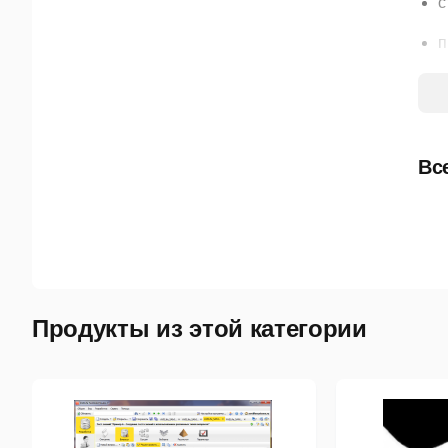
с
п
м
м
м
Вс
м
а
о
р
Продукты из этой категории
в
с
Пол