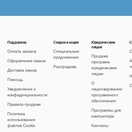
Поддержка
Скидки и акции
Юридическим
С
лицам
Оплата заказов
Специальные
О
Продажа
предложения
Оформление заказа
А
программ
Распродажа
т
юридическим
Доставка заказа
лицам
Н
Помощь
О
О
Уведомление о
лицензировании
конфиденциальности
программного
обеспечения
Правила продажи
Программы для
Политика
компьютера
использования
файлов Cookie
Контакты