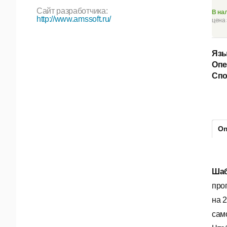
Сайт разработчика:
В на
http://www.amssoft.ru/
цена 
Язы
Опе
Спо
Оп
Шаб
про
на 
сам