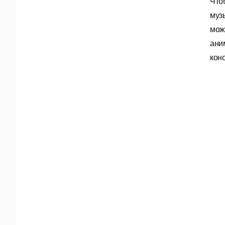
Что
муз
мож
ани
кон