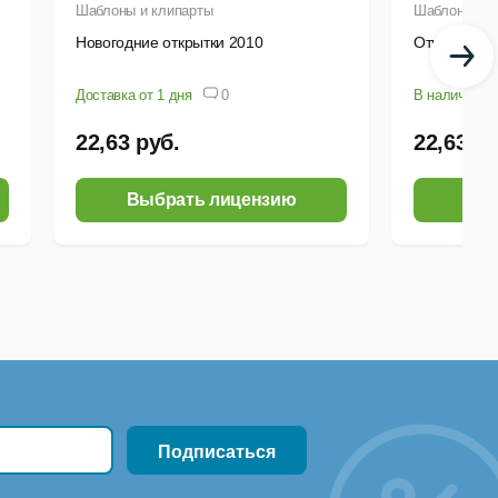
Шаблоны и клипарты
Шаблоны и к
Новогодние открытки 2010
Открытки с 
Доставка от 1 дня
0
В наличии
22,63 руб.
22,63 ру
Выбрать лицензию
Выб