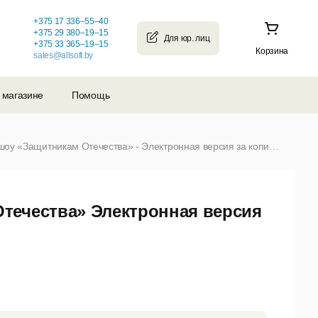
+375 17 336–55–40
+375 29 380–19–15
+375 33 365–19–15
Корзина
sales@allsoft.by
 магазине
Помощь
Шаблоны для слайд-шоу «Защитникам Отечества» - Электронная версия за копию (от 1 и более)
течества» Электронная версия