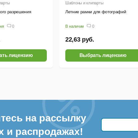
парты
Шаблоны и клипарты
кого разрешения
Летние рамки для фотографий
дня
0
В наличии
0
.
22,63 руб.
ать лицензию
Выбрать лицензию
тесь на рассылку
х и распродажах!