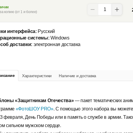
личии
за копию (от 1 и более)
ки интерфейса:
Русский
рационные системы:
Windows
соб доставки:
электронная доставка
исание
Характеристики
Наличие и доставка
лоны «Защитникам Отечества»
— пакет тематических ани
грамме
«ФотоШОУ PRO»
. С помощью этого набора вы может
23 февраля, День Победы или в память о службе в армии. Так
ом сильном мужском сердце.