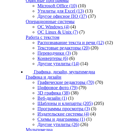
Офисные программы
Microsoft Office
(10)
(10)
Утилиты для Excel
(13)
(13)
Другое офисное ПО
(37)
(37)
Операционные системы
ОС Windows
(4)
(4)
ОС Linux & Unix
(7)
(7)
Работа с текстом
Распознавание текста и речи
(12)
(12)
Текстовые редакторы
(20)
(20)
Переводчики
(3)
(3)
Конвертеры
(6)
(6)
Другие утилиты
(14)
(14)
Графика, дизайн, мультимедиа
Графика и дизайн
Графические редакторы
(70)
(70)
Цифровое фото
(79)
(79)
3D графика
(38)
(38)
Веб-дизайн
(1)
(1)
Шаблоны и клипарты
(205)
(205)
Программы просмотра
(3)
(3)
Издательские системы
(4)
(4)
Схемы и диаграммы
(1)
(1)
Другие утилиты
(26)
(26)
Мультимедиа