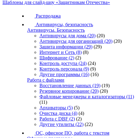
Шаблоны для слайд-шоу «Защитникам Отечества»
Распродажа
Антивирусы, безопасность
Антивирусы. Безопасность
Антивирусы для дома
(20)
(20)
Антивирусы для организаций
(20)
(20)
Защита информации
(29)
(29)
Интернет и Сеть
(8)
(8)
Шифрование
(2)
(2)
Контроль доступа
(24)
(24)
Контроль персонала
(9)
(9)
Другие программы
(16)
(16)
Работа с файлами
Восстановление данных
(19)
(19)
Резервное копирование
(20)
(20)
Файловые менеджеры и каталогизаторы
(11)
(11)
Архиваторы
(5)
(5)
Очистка диска
(4)
(4)
Работа с DBF
(2)
(2)
Другие утилиты
(22)
(22)
ОС, офисное ПО, работа с текстом