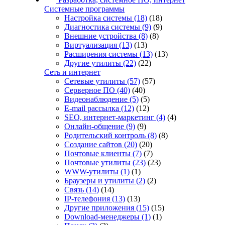
Системные программы
Настройка системы
(18)
(18)
Диагностика системы
(9)
(9)
Внешние устройства
(8)
(8)
Виртуализация
(13)
(13)
Расширения системы
(13)
(13)
Другие утилиты
(22)
(22)
Сеть и интернет
Сетевые утилиты
(57)
(57)
Серверное ПО
(40)
(40)
Видеонаблюдение
(5)
(5)
E-mail рассылка
(12)
(12)
SEO, интернет-маркетинг
(4)
(4)
Онлайн-общение
(9)
(9)
Родительский контроль
(8)
(8)
Создание сайтов
(20)
(20)
Почтовые клиенты
(7)
(7)
Почтовые утилиты
(23)
(23)
WWW-утилиты
(1)
(1)
Браузеры и утилиты
(2)
(2)
Связь
(14)
(14)
IP-телефония
(13)
(13)
Другие приложения
(15)
(15)
Download-менеджеры
(1)
(1)