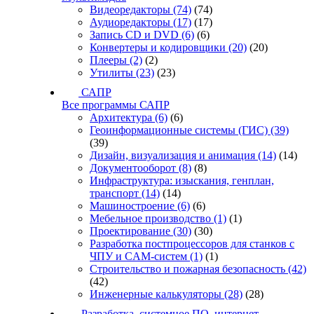
Видеоредакторы
(74)
(74)
Аудиоредакторы
(17)
(17)
Запись CD и DVD
(6)
(6)
Конвертеры и кодировщики
(20)
(20)
Плееры
(2)
(2)
Утилиты
(23)
(23)
САПР
Все программы САПР
Архитектура
(6)
(6)
Геоинформационные системы (ГИС)
(39)
(39)
Дизайн, визуализация и анимация
(14)
(14)
Документооборот
(8)
(8)
Инфраструктура: изыскания, генплан,
транспорт
(14)
(14)
Машиностроение
(6)
(6)
Мебельное производство
(1)
(1)
Проектирование
(30)
(30)
Разработка постпроцессоров для станков с
ЧПУ и CAM-систем
(1)
(1)
Строительство и пожарная безопасность
(42)
(42)
Инженерные калькуляторы
(28)
(28)
Разработка, системное ПО, интернет