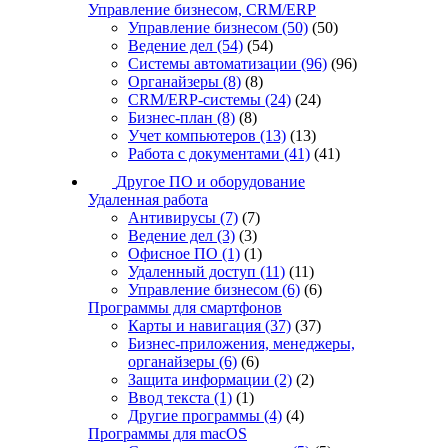
Управление бизнесом, CRM/ERP
Управление бизнесом
(50)
(50)
Ведение дел
(54)
(54)
Системы автоматизации
(96)
(96)
Органайзеры
(8)
(8)
CRM/ERP-системы
(24)
(24)
Бизнес-план
(8)
(8)
Учет компьютеров
(13)
(13)
Работа с документами
(41)
(41)
Другое ПО и оборудование
Удаленная работа
Антивирусы
(7)
(7)
Ведение дел
(3)
(3)
Офисное ПО
(1)
(1)
Удаленный доступ
(11)
(11)
Управление бизнесом
(6)
(6)
Программы для смартфонов
Карты и навигация
(37)
(37)
Бизнес-приложения, менеджеры,
органайзеры
(6)
(6)
Защита информации
(2)
(2)
Ввод текста
(1)
(1)
Другие программы
(4)
(4)
Программы для macOS