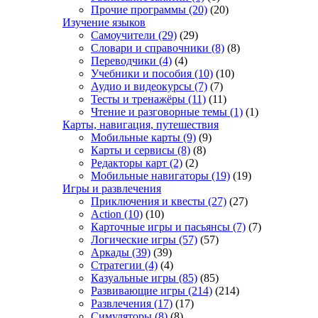
Прочие программы
(20)
(20)
Изучение языков
Самоучители
(29)
(29)
Словари и справочники
(8)
(8)
Переводчики
(4)
(4)
Учебники и пособия
(10)
(10)
Аудио и видеокурсы
(7)
(7)
Тесты и тренажёры
(11)
(11)
Чтение и разговорные темы
(1)
(1)
Карты, навигация, путешествия
Мобильные карты
(9)
(9)
Карты и сервисы
(8)
(8)
Редакторы карт
(2)
(2)
Мобильные навигаторы
(19)
(19)
Игры и развлечения
Приключения и квесты
(27)
(27)
Action
(10)
(10)
Карточные игры и пасьянсы
(7)
(7)
Логические игры
(57)
(57)
Аркады
(39)
(39)
Стратегии
(4)
(4)
Казуальные игры
(85)
(85)
Развивающие игры
(214)
(214)
Развлечения
(17)
(17)
Симуляторы
(8)
(8)