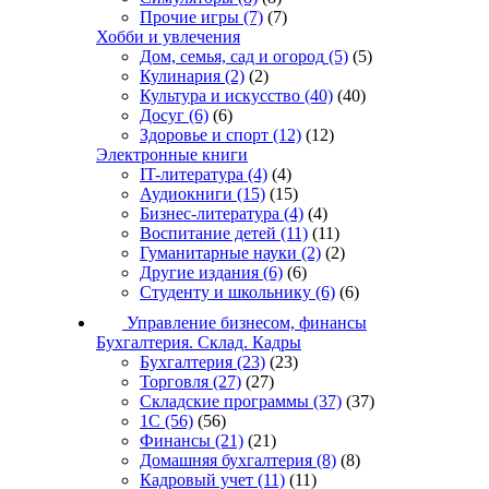
Прочие игры
(7)
(7)
Хобби и увлечения
Дом, семья, сад и огород
(5)
(5)
Кулинария
(2)
(2)
Культура и искусство
(40)
(40)
Досуг
(6)
(6)
Здоровье и спорт
(12)
(12)
Электронные книги
IT-литература
(4)
(4)
Аудиокниги
(15)
(15)
Бизнес-литература
(4)
(4)
Воспитание детей
(11)
(11)
Гуманитарные науки
(2)
(2)
Другие издания
(6)
(6)
Студенту и школьнику
(6)
(6)
Управление бизнесом, финансы
Бухгалтерия. Склад. Кадры
Бухгалтерия
(23)
(23)
Торговля
(27)
(27)
Складские программы
(37)
(37)
1С
(56)
(56)
Финансы
(21)
(21)
Домашняя бухгалтерия
(8)
(8)
Кадровый учет
(11)
(11)