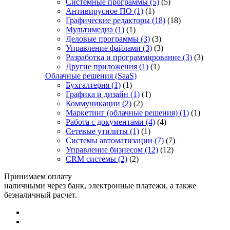
Системные программы
(5)
(5)
Антивирусное ПО
(1)
(1)
Графические редакторы
(18)
(18)
Мультимедиа
(1)
(1)
Деловые программы
(3)
(3)
Управление файлами
(3)
(3)
Разработка и программирование
(3)
(3)
Другие приложения
(1)
(1)
Облачные решения (SaaS)
Бухгалтерия
(1)
(1)
Графика и дизайн
(1)
(1)
Коммуникации
(2)
(2)
Маркетинг (облачные решения)
(1)
(1)
Работа с документами
(4)
(4)
Сетевые утилиты
(1)
(1)
Системы автоматизации
(7)
(7)
Управление бизнесом
(12)
(12)
CRM системы
(2)
(2)
Принимаем оплату
наличными через банк, электронные платежи, а также
безналичный расчет.