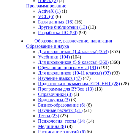
Поиск
(2)
(2)
Программирование
ActiveX
(1)
(1)
VCL
(6)
(6)
Базы данных
(16)
(16)
Другие библиотеки
(13)
(13)
Разработка ПО
(90)
(90)
Образование, развлечение, навигация
Образование и наука
Для школьников (1-4 классы)
(353)
(353)
Учебники
(104)
(104)
Для школьников (5-9 классы)
(360)
(360)
Обучающие программы
(191)
(191)
Для школьников (10-11 классы)
(93)
(93)
Изучение языков
(47)
(47)
Подготовка к экзаменам, ЕГЭ, ЕНТ
(28)
(28)
Программы для ВУЗов
(13)
(13)
Справочники
(3)
(3)
Видеокурсы
(3)
(3)
Бизнес-образование
(6)
(6)
Научные расчеты
(21)
(21)
Тесты
(23)
(23)
Психология, тесты
(14)
(14)
Медицина
(8)
(8)
Расписание занятий
(6)
(6)