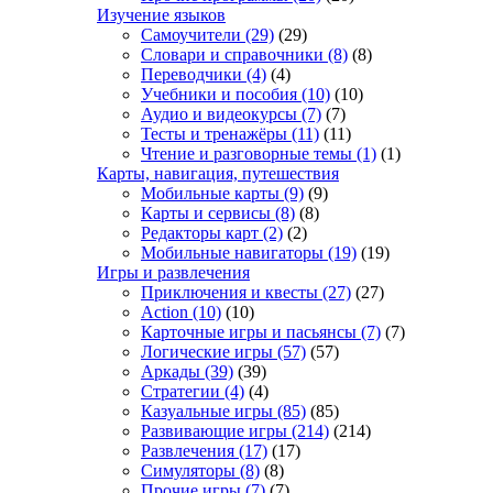
Изучение языков
Самоучители
(29)
(29)
Словари и справочники
(8)
(8)
Переводчики
(4)
(4)
Учебники и пособия
(10)
(10)
Аудио и видеокурсы
(7)
(7)
Тесты и тренажёры
(11)
(11)
Чтение и разговорные темы
(1)
(1)
Карты, навигация, путешествия
Мобильные карты
(9)
(9)
Карты и сервисы
(8)
(8)
Редакторы карт
(2)
(2)
Мобильные навигаторы
(19)
(19)
Игры и развлечения
Приключения и квесты
(27)
(27)
Action
(10)
(10)
Карточные игры и пасьянсы
(7)
(7)
Логические игры
(57)
(57)
Аркады
(39)
(39)
Стратегии
(4)
(4)
Казуальные игры
(85)
(85)
Развивающие игры
(214)
(214)
Развлечения
(17)
(17)
Симуляторы
(8)
(8)
Прочие игры
(7)
(7)