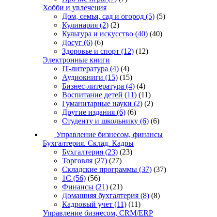
Хобби и увлечения
Дом, семья, сад и огород
(5)
(5)
Кулинария
(2)
(2)
Культура и искусство
(40)
(40)
Досуг
(6)
(6)
Здоровье и спорт
(12)
(12)
Электронные книги
IT-литература
(4)
(4)
Аудиокниги
(15)
(15)
Бизнес-литература
(4)
(4)
Воспитание детей
(11)
(11)
Гуманитарные науки
(2)
(2)
Другие издания
(6)
(6)
Студенту и школьнику
(6)
(6)
Управление бизнесом, финансы
Бухгалтерия. Склад. Кадры
Бухгалтерия
(23)
(23)
Торговля
(27)
(27)
Складские программы
(37)
(37)
1С
(56)
(56)
Финансы
(21)
(21)
Домашняя бухгалтерия
(8)
(8)
Кадровый учет
(11)
(11)
Управление бизнесом, CRM/ERP