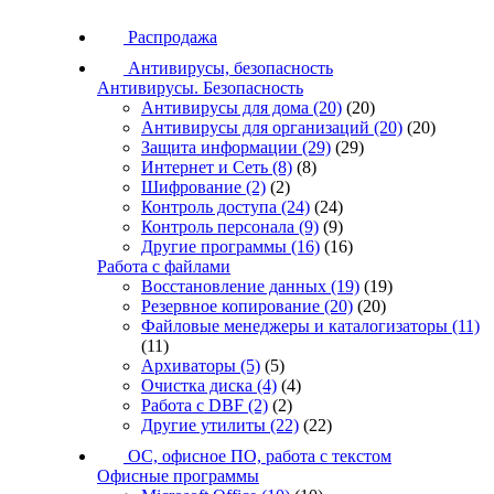
Распродажа
Антивирусы, безопасность
Антивирусы. Безопасность
Антивирусы для дома
(20)
(20)
Антивирусы для организаций
(20)
(20)
Защита информации
(29)
(29)
Интернет и Сеть
(8)
(8)
Шифрование
(2)
(2)
Контроль доступа
(24)
(24)
Контроль персонала
(9)
(9)
Другие программы
(16)
(16)
Работа с файлами
Восстановление данных
(19)
(19)
Резервное копирование
(20)
(20)
Файловые менеджеры и каталогизаторы
(11)
(11)
Архиваторы
(5)
(5)
Очистка диска
(4)
(4)
Работа с DBF
(2)
(2)
Другие утилиты
(22)
(22)
ОС, офисное ПО, работа с текстом
Офисные программы