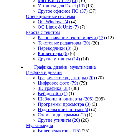
Microsoft Office
(10)
(10)
Утилиты для Excel
(13)
(13)
Другое офисное ПО
(37)
(37)
Операционные системы
ОС Windows
(4)
(4)
ОС Linux & Unix
(7)
(7)
Работа с текстом
Распознавание текста и речи
(12)
(12)
Текстовые редакторы
(20)
(20)
Переводчики
(3)
(3)
Конвертеры
(6)
(6)
Другие утилиты
(14)
(14)
Графика, дизайн, мультимедиа
Графика и дизайн
Графические редакторы
(70)
(70)
Цифровое фото
(79)
(79)
3D графика
(38)
(38)
Веб-дизайн
(1)
(1)
Шаблоны и клипарты
(205)
(205)
Программы просмотра
(3)
(3)
Издательские системы
(4)
(4)
Схемы и диаграммы
(1)
(1)
Другие утилиты
(26)
(26)
Мультимедиа
Видеоредакторы
(75)
(75)