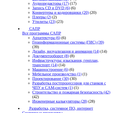
Аудиоредакторы
(17)
(17)
Запись CD и DVD
(6)
(6)
Конвертеры и кодировщики
(20)
(20)
Плееры
(2)
(2)
Утилиты
(23)
(23)
САПР
Все программы САПР
Архитектура
(6)
(6)
Геоинформационные системы (ГИС)
(39)
(39)
Дизайн, визуализация и анимация
(14)
(14)
Документооборот
(8)
(8)
Инфраструктура: изыскания, генплан,
транспорт
(14)
(14)
Машиностроение
(6)
(6)
Мебельное производство
(1)
(1)
Проектирование
(30)
(30)
Разработка постпроцессоров для станков с
ЧПУ и CAM-систем
(1)
(1)
Строительство и пожарная безопасность
(42)
(42)
Инженерные калькуляторы
(28)
(28)
Разработка, системное ПО, интернет
Системные программы