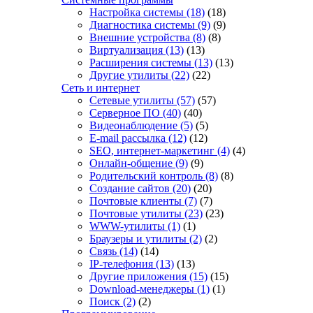
Настройка системы
(18)
(18)
Диагностика системы
(9)
(9)
Внешние устройства
(8)
(8)
Виртуализация
(13)
(13)
Расширения системы
(13)
(13)
Другие утилиты
(22)
(22)
Сеть и интернет
Сетевые утилиты
(57)
(57)
Серверное ПО
(40)
(40)
Видеонаблюдение
(5)
(5)
E-mail рассылка
(12)
(12)
SEO, интернет-маркетинг
(4)
(4)
Онлайн-общение
(9)
(9)
Родительский контроль
(8)
(8)
Создание сайтов
(20)
(20)
Почтовые клиенты
(7)
(7)
Почтовые утилиты
(23)
(23)
WWW-утилиты
(1)
(1)
Браузеры и утилиты
(2)
(2)
Связь
(14)
(14)
IP-телефония
(13)
(13)
Другие приложения
(15)
(15)
Download-менеджеры
(1)
(1)
Поиск
(2)
(2)