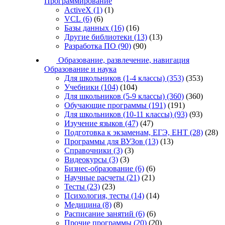
Программирование
ActiveX
(1)
(1)
VCL
(6)
(6)
Базы данных
(16)
(16)
Другие библиотеки
(13)
(13)
Разработка ПО
(90)
(90)
Образование, развлечение, навигация
Образование и наука
Для школьников (1-4 классы)
(353)
(353)
Учебники
(104)
(104)
Для школьников (5-9 классы)
(360)
(360)
Обучающие программы
(191)
(191)
Для школьников (10-11 классы)
(93)
(93)
Изучение языков
(47)
(47)
Подготовка к экзаменам, ЕГЭ, ЕНТ
(28)
(28)
Программы для ВУЗов
(13)
(13)
Справочники
(3)
(3)
Видеокурсы
(3)
(3)
Бизнес-образование
(6)
(6)
Научные расчеты
(21)
(21)
Тесты
(23)
(23)
Психология, тесты
(14)
(14)
Медицина
(8)
(8)
Расписание занятий
(6)
(6)
Прочие программы
(20)
(20)