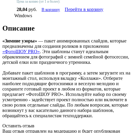
Цена за копию (от 1 и более):
28,04
руб.
Перейти в корзину
В корзину
Windows
Описание
«Зимние узоры»
— пакет анимированных слайдов, которые
предназначены для создания роликов в приложении
«ФотоШОУ PRO»
. Эти шаблоны станут идеальным
обрамлением для фотографий с зимней семейной фотосессии,
детской елки или праздничного утренника.
Добавьте пакет шаблонов в программу, а затем загрузите их на
монтажный стол, используя вкладку «Коллажи». Отберите
наиболее подходящие фотоснимки и веселую мелодию и
сохраните готовый проект в любом из форматов, которые
предлагает «ФотоШОУ PRO». Используйте набор по своему
усмотрению - задействует проект полностью или включите в
свою ролик отдельные слайды. По любым вопросам, которые
возникнут у вас касательно данного набора шаблонов,
обращайтесь к специалистам техподдержки.
Оставить отзыв
Ваш отзыв отправлен на модерацию и будет опубликован