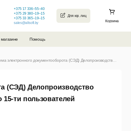
+375 17 336–55–40
+375 29 380–19–15
+375 33 365–19–15
Корзина
sales@allsoft.by
 магазине
Помощь
Система электронного документооборота (СЭД) Делопроизводство 1.1.0.214 Электронная лицензия от 1го до 15-ти пользователей (от 1 до 15)
та (СЭД) Делопроизводство
о 15-ти пользователей