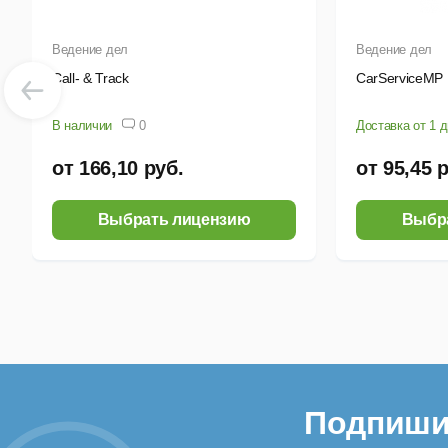
Ведение дел
Ведение дел
Call- & Track
CarServiceMP
В наличии
0
Доставка от 1 
от 166,10 руб.
от 95,45 
Выбрать лицензию
Выбр
Подпиши