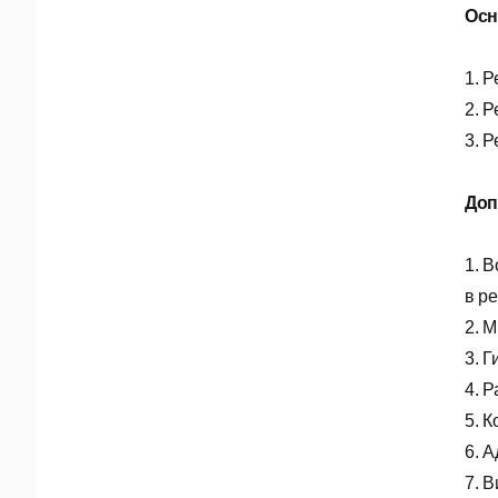
Осн
1. 
2. 
3. 
Доп
1. 
в р
2. 
3. 
4. 
5. 
6. 
7. 