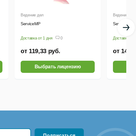
Ведение дел
Ведение де
ServiceMP
ServiceMY
Доставка от 1 дня
0
Доставка от 
от 119,33 руб.
от 143,2
Выбрать лицензию
Выб