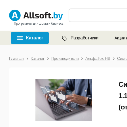
Программы для дома и бизнеса
Каталог
Разработчики
Акции 
Главная
Каталог
Производители
АльфаТех-НВ
Сист
Си
1.
(о