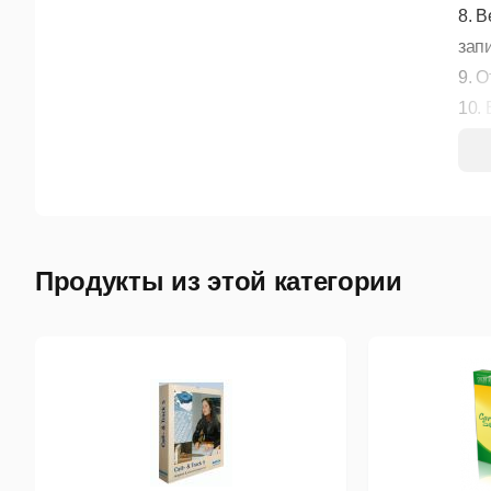
8. 
зап
9. 
10.
11.
12.
Кон
Дос
Продукты из этой категории
1. 
бум
2. 