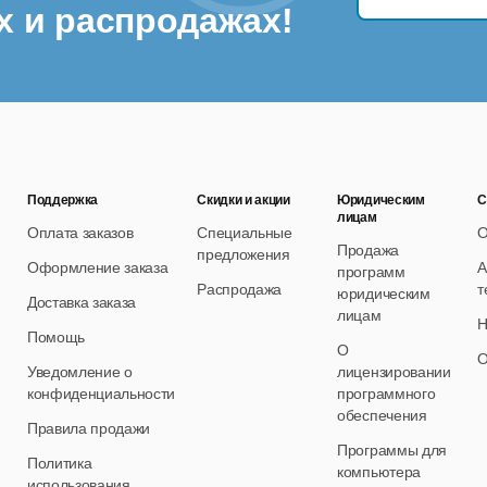
х и распродажах!
Поддержка
Скидки и акции
Юридическим
С
лицам
Оплата заказов
Специальные
О
Продажа
предложения
Оформление заказа
А
программ
Распродажа
т
юридическим
Доставка заказа
лицам
Н
Помощь
О
О
Уведомление о
лицензировании
конфиденциальности
программного
обеспечения
Правила продажи
Программы для
Политика
компьютера
использования