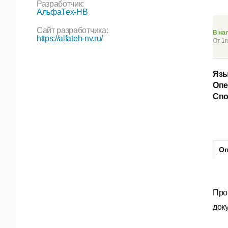
Разработчик:
АльфаТех-НВ
Сайт разработчика:
В на
https://alfateh-nv.ru/
От 1г
Язы
Опе
Спо
Оп
Про
док