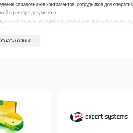
Ведение справочников контрагентов, сотрудников для операт
исей в реестре документов.
Отдельный модуль для администрирования прав доступа сотру
 Возможность делигирования поручений по распорядительным
 Интуитивно доступный, понятный интерфейс за счет проработк
Узнать больше
 Возможность адаптации (внесение корректировок в алгоритмы
трагентов.
тигаемый эффект:
Повышение эффективности процесса документооборота за счет
ажными носителями.
Повышение эффективности при взаимодействии меду структур