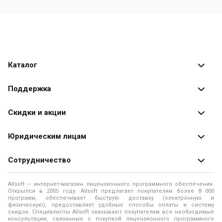
Каталог
Каталог программ
Поддержка
Разработчики
Оплата заказов
Скидки и акции
Оформление заказа
Специальные
предложения
Юридическим лицам
Доставка заказа
Распродажа
Продажа программ юридическим лицам
Сотрудничество
Помощь
О лицензировании программного обеспечения
Уведомление о конфиденциальности
О магазине
Allsoft — интернет-магазин лицензионного программного обеспечения.
Программы для компьютера
Открылся в 2005 году. Allsoft предлагает покупателям более 8 000
Правила продажи
Адреса и телефоны
программ, обеспечивает быструю доставку (электронную и
физическую), предоставляет удобные способы оплаты и систему
Контакты
Политика использования файлов Cookie
скидок. Специалисты Allsoft оказывают покупателям все необходимые
Новости
консультации, связанные с покупкой лицензионного программного