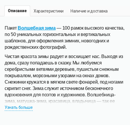
Описание
Характеристики
Наличие и доставка
Пакет
Волшебная зима
— 100 рамок высокого качества,
по 50 уникальных горизонтальных и вертикальных
шаблонов, для оформления зимних, новогодних и
рождественских фотографий.
Чистая красота зимы радует и восхищает нас. Выходя из
дома, сразу попадаешь в сказку. Мы любуемся
серебристыми ветвями деревьев, пушистым снежным
покрывалом, морозными узорами на окнах домов.
Снежинки кружатся в мягком свете фонарей, под ногами
скрипит снег. Зима служит источником бесконечного
вдохновения для поэтов и художников. Волшебница-
зима, матушка-зима, красавица, владычица — так ее
называют. Это время отличает не только пронзительная
Узнать больше
красота природы, но и особая уютная и радостная
атмосфера и предвкушение праздника.
Посмотрите на эти сказочные рамки для фотографий, со