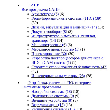
САПР
Все программы САПР
Архитектура
(6)
(6)
Геоинформационные системы (ГИС)
(39)
(39)
Дизайн, визуализация и анимация
(14)
(14)
Документооборот
(8)
(8)
Инфраструктура: изыскания, генплан,
транспорт
(14)
(14)
Машиностроение
(6)
(6)
Мебельное производство
(1)
(1)
Проектирование
(30)
(30)
Разработка постпроцессоров для станков с
ЧПУ и CAM-систем
(1)
(1)
Строительство и пожарная безопасность
(42)
(42)
Инженерные калькуляторы
(28)
(28)
Разработка, системное ПО, интернет
Системные программы
Настройка системы
(18)
(18)
Диагностика системы
(9)
(9)
Внешние устройства
(8)
(8)
Виртуализация
(13)
(13)
Расширения системы
(13)
(13)