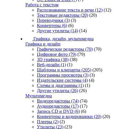
Работа с текстом
Распознавание текста и речи
(12)
(12)
Текстовые редакторы
(20)
(20)
Переводчики
(3)
(3)
Конвертеры
(6)
(6)
Другие утилиты
(14)
(14)
Графика, дизайн, мультимедиа
Графика и дизайн
Графические редакторы
(70)
(70)
Цифровое фото
(79)
(79)
3D графика
(38)
(38)
Веб-дизайн
(1)
(1)
Шаблоны и клипарты
(205)
(205)
Программы просмотра
(3)
(3)
Издательские системы
(4)
(4)
Схемы и диаграммы
(1)
(1)
Другие утилиты
(26)
(26)
Мультимедиа
Видеоредакторы
(74)
(74)
Аудиоредакторы
(17)
(17)
Запись CD и DVD
(6)
(6)
Конвертеры и кодировщики
(20)
(20)
Плееры
(2)
(2)
Утилиты
(23)
(23)