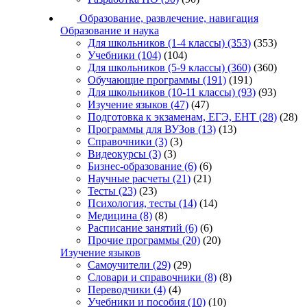
Образование, развлечение, навигация
Образование и наука
Для школьников (1-4 классы)
(353)
(353)
Учебники
(104)
(104)
Для школьников (5-9 классы)
(360)
(360)
Обучающие программы
(191)
(191)
Для школьников (10-11 классы)
(93)
(93)
Изучение языков
(47)
(47)
Подготовка к экзаменам, ЕГЭ, ЕНТ
(28)
(28)
Программы для ВУЗов
(13)
(13)
Справочники
(3)
(3)
Видеокурсы
(3)
(3)
Бизнес-образование
(6)
(6)
Научные расчеты
(21)
(21)
Тесты
(23)
(23)
Психология, тесты
(14)
(14)
Медицина
(8)
(8)
Расписание занятий
(6)
(6)
Прочие программы
(20)
(20)
Изучение языков
Самоучители
(29)
(29)
Словари и справочники
(8)
(8)
Переводчики
(4)
(4)
Учебники и пособия
(10)
(10)