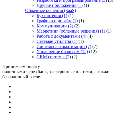
Разработка и программирование
(3)
(3)
Другие приложения
(1)
(1)
Облачные решения (SaaS)
Бухгалтерия
(1)
(1)
Графика и дизайн
(1)
(1)
Коммуникации
(2)
(2)
Маркетинг (облачные решения)
(1)
(1)
Работа с документами
(4)
(4)
Сетевые утилиты
(1)
(1)
Системы автоматизации
(7)
(7)
Управление бизнесом
(12)
(12)
CRM системы
(2)
(2)
Принимаем оплату
наличными через банк, электронные платежи, а также
безналичный расчет.