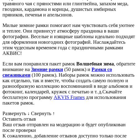
травяного чая с пряностями или глинтвейна, запахом меда,
гвоздики, кардамона и корицы, душистых имбирных
пряников, печенья и апельсинов.
Милые зимние рамки помогают нам чувствовать себя уютнее
и теплее. Они привнесут атмосферу праздника в ваши
фотографии. Веселые и изящные шаблоны идеально подходят
для оформления новогодних фотографий. Наслаждайтесь
этим чудесным временем года с праздничными рамками
АКВИС!
Если вам понравился пакет рамок
Волшебная зима
, обратите
внимание на
Зимние рамки
(50 рамок) и
Рамки со
снежинками
(100 рамок). Наборы рамок можно использовать
как отдельно, так и вместе, чтобы создать самую полную и
разнообразную коллекцию воспоминаний в виде альбомов и
фотокниг, календарей, кружек с печатью и т. д.Скачайте
бесплатную программу
AKVIS Frames
для использования
пакетов рамок.
Развернуть
↓
Свернуть
↑
Оставить отзыв
Ваш отзыв отправлен на модерацию и будет опубликован
после проверки
К сожалению, добавление отзывов доступно только после