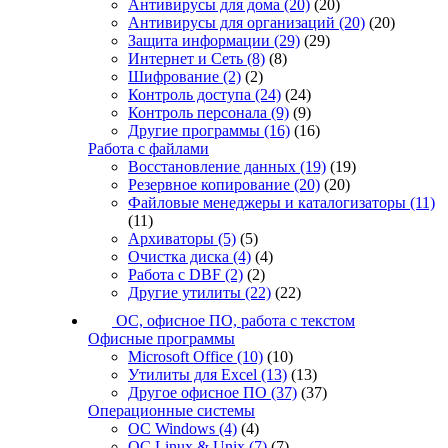
Антивирусы для дома
(20)
(20)
Антивирусы для организаций
(20)
(20)
Защита информации
(29)
(29)
Интернет и Сеть
(8)
(8)
Шифрование
(2)
(2)
Контроль доступа
(24)
(24)
Контроль персонала
(9)
(9)
Другие программы
(16)
(16)
Работа с файлами
Восстановление данных
(19)
(19)
Резервное копирование
(20)
(20)
Файловые менеджеры и каталогизаторы
(11)
(11)
Архиваторы
(5)
(5)
Очистка диска
(4)
(4)
Работа с DBF
(2)
(2)
Другие утилиты
(22)
(22)
ОС, офисное ПО, работа с текстом
Офисные программы
Microsoft Office
(10)
(10)
Утилиты для Excel
(13)
(13)
Другое офисное ПО
(37)
(37)
Операционные системы
ОС Windows
(4)
(4)
ОС Linux & Unix
(7)
(7)