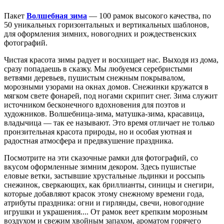
Пакет
Волшебная зима
— 100 рамок высокого качества, по
50 уникальных горизонтальных и вертикальных шаблонов,
для оформления зимних, новогодних и рождественских
фотографий.
Чистая красота зимы радует и восхищает нас. Выходя из дома,
сразу попадаешь в сказку. Мы любуемся серебристыми
ветвями деревьев, пушистым снежным покрывалом,
морозными узорами на окнах домов. Снежинки кружатся в
мягком свете фонарей, под ногами скрипит снег. Зима служит
источником бесконечного вдохновения для поэтов и
художников. Волшебница-зима, матушка-зима, красавица,
владычица — так ее называют. Это время отличает не только
пронзительная красота природы, но и особая уютная и
радостная атмосфера и предвкушение праздника.
Посмотрите на эти сказочные рамки для фотографий, со
вкусом оформленные зимним декором. Здесь пушистые
еловые ветки, застывшие хрустальные льдинки и россыпь
снежинок, сверкающих, как бриллианты, синицы и снегири,
которые добавляют красок этому снежному времени года,
атрибуты праздника: огни и гирлянды, свечи, новогодние
игрушки и украшения.... От рамок веет крепким морозным
воздухом и свежим хвойным запахом, ароматом горячего