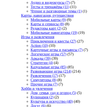
Аудио и видеокурсы
(7)
(7)
Тесты и тренажёры
(11)
(11)
Чтение и разговорные темы
(1)
(1)
Карты, навигация, путешествия
Мобильные карты
(9)
(9)
Карты и сервисы
(8)
(8)
Редакторы карт
(2)
(2)
Мобильные навигаторы
(19)
(19)
Игры и развлечения
Приключения и квесты
(27)
(27)
Action
(10)
(10)
Карточные игры и пасьянсы
(7)
(7)
Логические игры
(57)
(57)
Аркады
(39)
(39)
Стратегии
(4)
(4)
Казуальные игры
(85)
(85)
Развивающие игры
(214)
(214)
Развлечения
(17)
(17)
Симуляторы
(8)
(8)
Прочие игры
(7)
(7)
Хобби и увлечения
Дом, семья, сад и огород
(5)
(5)
Кулинария
(2)
(2)
Культура и искусство
(40)
(40)
Досуг
(6)
(6)