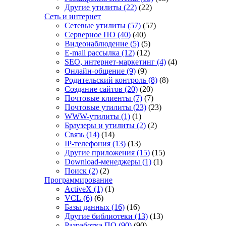
Другие утилиты
(22)
(22)
Сеть и интернет
Сетевые утилиты
(57)
(57)
Серверное ПО
(40)
(40)
Видеонаблюдение
(5)
(5)
E-mail рассылка
(12)
(12)
SEO, интернет-маркетинг
(4)
(4)
Онлайн-общение
(9)
(9)
Родительский контроль
(8)
(8)
Создание сайтов
(20)
(20)
Почтовые клиенты
(7)
(7)
Почтовые утилиты
(23)
(23)
WWW-утилиты
(1)
(1)
Браузеры и утилиты
(2)
(2)
Связь
(14)
(14)
IP-телефония
(13)
(13)
Другие приложения
(15)
(15)
Download-менеджеры
(1)
(1)
Поиск
(2)
(2)
Программирование
ActiveX
(1)
(1)
VCL
(6)
(6)
Базы данных
(16)
(16)
Другие библиотеки
(13)
(13)
Разработка ПО
(90)
(90)