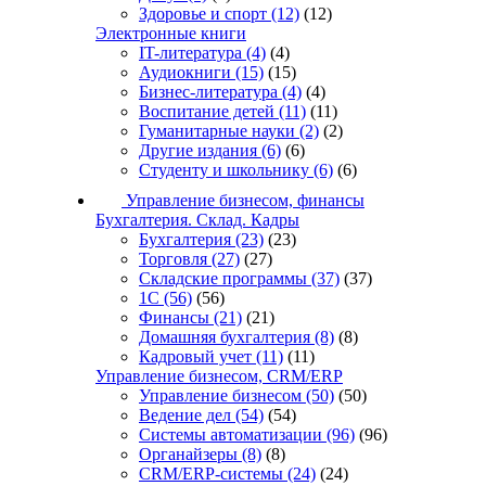
Здоровье и спорт
(12)
(12)
Электронные книги
IT-литература
(4)
(4)
Аудиокниги
(15)
(15)
Бизнес-литература
(4)
(4)
Воспитание детей
(11)
(11)
Гуманитарные науки
(2)
(2)
Другие издания
(6)
(6)
Студенту и школьнику
(6)
(6)
Управление бизнесом, финансы
Бухгалтерия. Склад. Кадры
Бухгалтерия
(23)
(23)
Торговля
(27)
(27)
Складские программы
(37)
(37)
1С
(56)
(56)
Финансы
(21)
(21)
Домашняя бухгалтерия
(8)
(8)
Кадровый учет
(11)
(11)
Управление бизнесом, CRM/ERP
Управление бизнесом
(50)
(50)
Ведение дел
(54)
(54)
Системы автоматизации
(96)
(96)
Органайзеры
(8)
(8)
CRM/ERP-системы
(24)
(24)