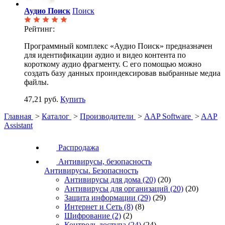
Аудио Поиск
Поиск
Рейтинг:
Программный комплекс «Аудио Поиск» предназначен
для идентификации аудио и видео контента по
короткому аудио фрагменту. С его помощью можно
создать базу данных проиндексировав выбранные медиа
файлы.
47,21 руб.
Купить
Главная
>
Каталог
>
Производители
>
AAP Software
>
AAP
Assistant
Распродажа
Антивирусы, безопасность
Антивирусы. Безопасность
Антивирусы для дома
(20)
(20)
Антивирусы для организаций
(20)
(20)
Защита информации
(29)
(29)
Интернет и Сеть
(8)
(8)
Шифрование
(2)
(2)
Контроль доступа
(24)
(24)