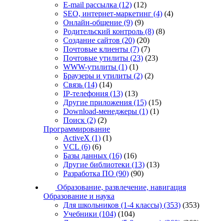
E-mail рассылка
(12)
(12)
SEO, интернет-маркетинг
(4)
(4)
Онлайн-общение
(9)
(9)
Родительский контроль
(8)
(8)
Создание сайтов
(20)
(20)
Почтовые клиенты
(7)
(7)
Почтовые утилиты
(23)
(23)
WWW-утилиты
(1)
(1)
Браузеры и утилиты
(2)
(2)
Связь
(14)
(14)
IP-телефония
(13)
(13)
Другие приложения
(15)
(15)
Download-менеджеры
(1)
(1)
Поиск
(2)
(2)
Программирование
ActiveX
(1)
(1)
VCL
(6)
(6)
Базы данных
(16)
(16)
Другие библиотеки
(13)
(13)
Разработка ПО
(90)
(90)
Образование, развлечение, навигация
Образование и наука
Для школьников (1-4 классы)
(353)
(353)
Учебники
(104)
(104)