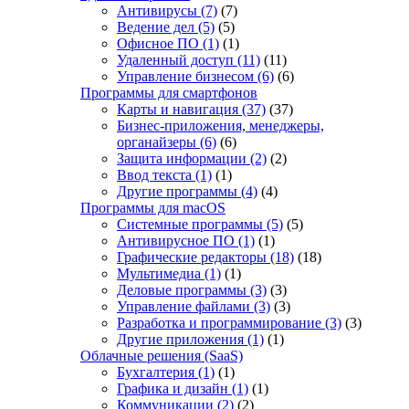
Антивирусы
(7)
(7)
Ведение дел
(5)
(5)
Офисное ПО
(1)
(1)
Удаленный доступ
(11)
(11)
Управление бизнесом
(6)
(6)
Программы для смартфонов
Карты и навигация
(37)
(37)
Бизнес-приложения, менеджеры,
органайзеры
(6)
(6)
Защита информации
(2)
(2)
Ввод текста
(1)
(1)
Другие программы
(4)
(4)
Программы для macOS
Системные программы
(5)
(5)
Антивирусное ПО
(1)
(1)
Графические редакторы
(18)
(18)
Мультимедиа
(1)
(1)
Деловые программы
(3)
(3)
Управление файлами
(3)
(3)
Разработка и программирование
(3)
(3)
Другие приложения
(1)
(1)
Облачные решения (SaaS)
Бухгалтерия
(1)
(1)
Графика и дизайн
(1)
(1)
Коммуникации
(2)
(2)