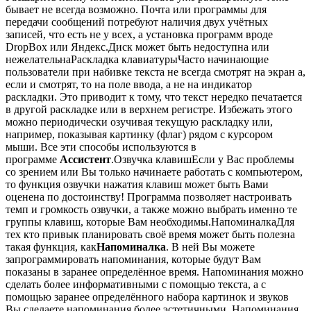
бывает не всегда возможно. Почта или программы для
передачи сообщений потребуют наличия двух учётных
записей, что есть не у всех, а установка программ вроде
DropBox или Яндекс.Диск может быть недоступна или
нежелательнаРаскладка клавиатурыЧасто начинающие
пользователи при набивке текста не всегда смотрят на экран а,
если и смотрят, то на поле ввода, а не на индикатор
раскладки. Это приводит к тому, что текст нередко печатается
в другой раскладке или в верхнем регистре. Избежать этого
можно периодически озучивая текущую раскладку или,
например, показывая картинку (флаг) рядом с курсором
мыши. Все эти способы используются в
программе
Ассистент
.Озвучка клавишЕсли у Вас проблемы
со зрением или Вы только начинаете работать с компьютером,
то функция озвучки нажатия клавиш может быть Вами
оценена по достоинству! Программа позволяет настроивать
темп и громкость озвучки, а также можно выбрать именно те
группы клавиш, которые Вам необходимы.НапоминалкаДля
тех кто привык планировать своё время может быть полезна
такая функция, как
Напоминалка
. В ней Вы можете
запрограммировать напоминания, которые будут Вам
показаны в заранее определённое время. Напоминания можно
сделать более информативными с помощью текста, а с
помощью заранее определённого набора картинок и звуков
Вы сделаете напоминания более эстетичными. Напоминания