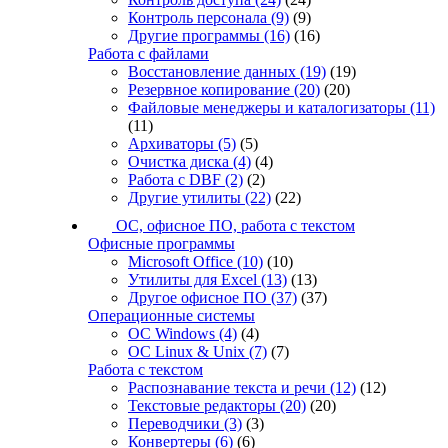
Контроль персонала
(9)
(9)
Другие программы
(16)
(16)
Работа с файлами
Восстановление данных
(19)
(19)
Резервное копирование
(20)
(20)
Файловые менеджеры и каталогизаторы
(11)
(11)
Архиваторы
(5)
(5)
Очистка диска
(4)
(4)
Работа с DBF
(2)
(2)
Другие утилиты
(22)
(22)
ОС, офисное ПО, работа с текстом
Офисные программы
Microsoft Office
(10)
(10)
Утилиты для Excel
(13)
(13)
Другое офисное ПО
(37)
(37)
Операционные системы
ОС Windows
(4)
(4)
ОС Linux & Unix
(7)
(7)
Работа с текстом
Распознавание текста и речи
(12)
(12)
Текстовые редакторы
(20)
(20)
Переводчики
(3)
(3)
Конвертеры
(6)
(6)