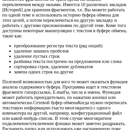
переключения между окнами. Имеется 10 различных закладок
[Историй] для хранения фрагментов, т.е. Вы можете работать
по одной теме и использовать историю буфера обмена для
этих целей, а потом переключиться на другую закладку и
работать с другими приложениями по другой теме. Коме того
доступны некоторые манипуляции с текстом в буфере обмена,
такие как:
преобразование регистра текста (ряд опций)
удаление лишних пробелов
удаление пустых строк
разбивка текста построчно на предложения или слова
сортировка строк, удаление дубликатов
замена одних строк на другие
Полезной возможностью для кого то может оказаться функция
анализа содержимого буфера. Программа ищет в текстовом
фрагменте гиперссылки, E-mail'ы, числа и имена. Функция
может работать принудительно, по нажатию кнопки или
автоматически.Сетевой буфер обменаКогда нужно переписать
текстовую информацию (часто многократно) с одного
компьютера на другой, например, конфигурационный файл
или какой-нибудь список. В этом случае многократное
подключение/отключение флешки может заметно раздражать.
Расшарить папку или использовать уже расшаренную тоже