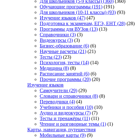
Для школьников (5-9 классы)
(360)
(360)
Обучающие программы
(191)
(191)
Для школьников (10-11 классы)
(93)
(93)
Изучение языков
(47)
(47)
Подготовка к экзаменам, ЕГЭ, ЕНТ
(28)
(28)
Программы для ВУЗов
(13)
(13)
Справочники
(3)
(3)
Видеокурсы
(3)
(3)
Бизнес-образование
(6)
(6)
Научные расчеты
(21)
(21)
Тесты
(23)
(23)
Психология, тесты
(14)
(14)
Медицина
(8)
(8)
Расписание занятий
(6)
(6)
Прочие программы
(20)
(20)
Изучение языков
Самоучители
(29)
(29)
Словари и справочники
(8)
(8)
Переводчики
(4)
(4)
Учебники и пособия
(10)
(10)
Аудио и видеокурсы
(7)
(7)
Тесты и тренажёры
(11)
(11)
Чтение и разговорные темы
(1)
(1)
Карты, навигация, путешествия
Мобильные карты
(9)
(9)