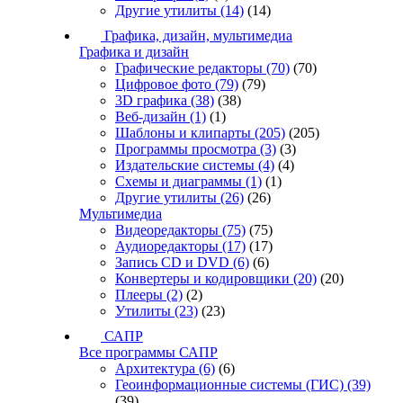
Другие утилиты
(14)
(14)
Графика, дизайн, мультимедиа
Графика и дизайн
Графические редакторы
(70)
(70)
Цифровое фото
(79)
(79)
3D графика
(38)
(38)
Веб-дизайн
(1)
(1)
Шаблоны и клипарты
(205)
(205)
Программы просмотра
(3)
(3)
Издательские системы
(4)
(4)
Схемы и диаграммы
(1)
(1)
Другие утилиты
(26)
(26)
Мультимедиа
Видеоредакторы
(75)
(75)
Аудиоредакторы
(17)
(17)
Запись CD и DVD
(6)
(6)
Конвертеры и кодировщики
(20)
(20)
Плееры
(2)
(2)
Утилиты
(23)
(23)
САПР
Все программы САПР
Архитектура
(6)
(6)
Геоинформационные системы (ГИС)
(39)
(39)