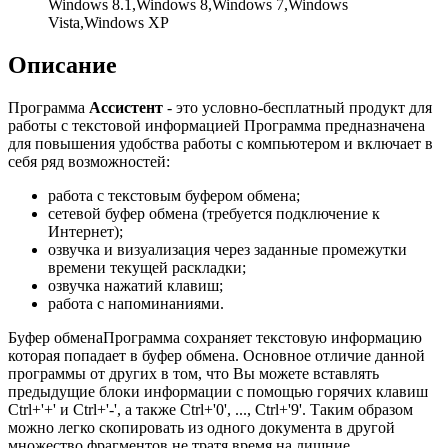
Windows 8.1,Windows 8,Windows 7,Windows
Vista,Windows XP
Описание
Программа
Ассистент
- это условно-бесплатный продукт для
работы с текстовой информацией Программа предназначена
для повышения удобства работы с компьютером и включает в
себя ряд возможностей:
работа с текстовым буфером обмена;
сетевой буфер обмена (требуется подключение к
Интернет);
озвучка и визуализация через заданные промежутки
времени текущей раскладки;
озвучка нажатий клавиш;
работа с напоминаниями.
Буфер обменаПрограмма сохраняет текстовую информацию
которая попадает в буфер обмена. Основное отличие данной
программы от других в том, что Вы можете вставлять
предыдущие блоки информации с помощью горячих клавиш
Ctrl+'+' и Ctrl+'-', а также Ctrl+'0', ..., Ctrl+'9'. Таким образом
можно легко скопировать из одного документа в другой
множество фрагментов не тратя время на лишние