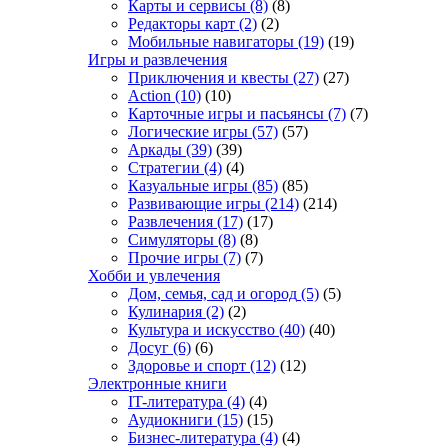
Карты и сервисы
(8)
(8)
Редакторы карт
(2)
(2)
Мобильные навигаторы
(19)
(19)
Игры и развлечения
Приключения и квесты
(27)
(27)
Action
(10)
(10)
Карточные игры и пасьянсы
(7)
(7)
Логические игры
(57)
(57)
Аркады
(39)
(39)
Стратегии
(4)
(4)
Казуальные игры
(85)
(85)
Развивающие игры
(214)
(214)
Развлечения
(17)
(17)
Симуляторы
(8)
(8)
Прочие игры
(7)
(7)
Хобби и увлечения
Дом, семья, сад и огород
(5)
(5)
Кулинария
(2)
(2)
Культура и искусство
(40)
(40)
Досуг
(6)
(6)
Здоровье и спорт
(12)
(12)
Электронные книги
IT-литература
(4)
(4)
Аудиокниги
(15)
(15)
Бизнес-литература
(4)
(4)