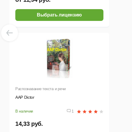
П
Выбрать лицензию
И
Н
О
Э
с
к
Распознавание текста и речи
В
AAP Dictor
П
В наличии
1
У
14,33 руб.