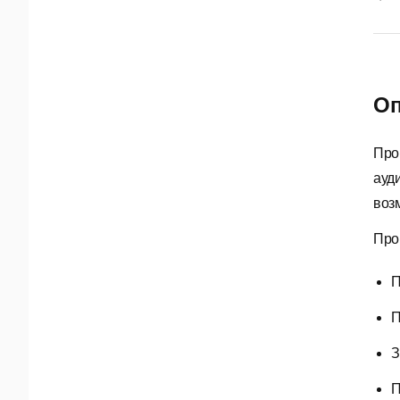
Оп
Про
ауд
воз
Про
П
П
З
П