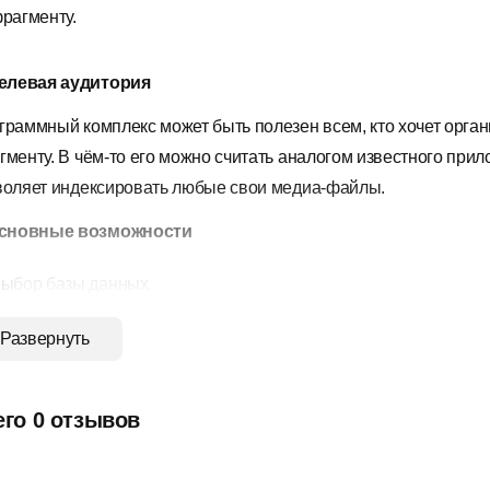
рагменту.
елевая аудитория
граммный комплекс может быть полезен всем, кто хочет орган
гменту. В чём-то его можно считать аналогом известного прил
воляет индексировать любые свои медиа-файлы.
сновные возможности
ыбор базы данных
оиск в базе данных по короткому фрагменту.
Развернуть
втопоиск (многократный автоматический поиск).
росмотр результатов и вариантов в табличном и графическом
его 0 отзывов
росмотр истории результатов поиска.