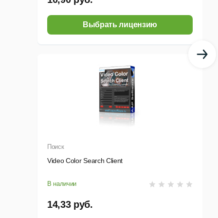
Выбрать лицензию
оиндексированного контента, расположенного на
анных и добавления в неё проиндексированного
Поиск
Video Color Search Client
равлением ОС Windows.
В наличии
14,33 руб.