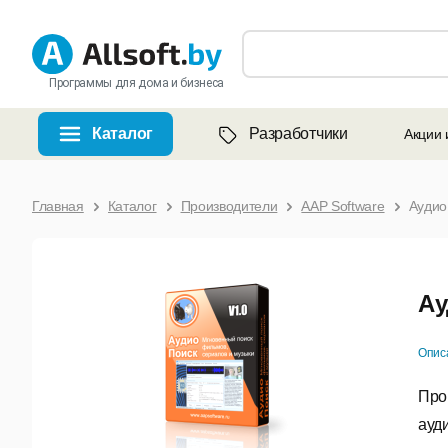
Программы для дома и бизнеса
Каталог
Разработчики
Акции 
Главная
Каталог
Производители
AAP Software
Аудио
Ау
Опис
Про
ауд