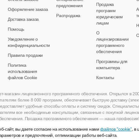
Продажа
предложения
Оформление заказа
А
программ
Распродажа
т
юридическим
Доставка заказа
лицам
Н
Помощь
О
О
Уведомление о
лицензировании
конфиденциальности
программного
обеспечения
Правила продажи
Программы для
Политика
компьютера
использования
файлов Cookie
Контакты
нет-магазин лицензионного программного обеспечения. Открылся в 2005 
пателям более 8 000 программ, обеспечивает быструю доставку (эле
едоставляет удобные способы оплаты и систему скидок. Специалисты A
пателям все необходимые консультации, связанные с покупкой лиценз
беспечения. Продажа программного обеспечения — наша профессия
б-сайт, вы даете согласие на использование нами
файлов "cookie"
, в
араметров и предпочтений, оптимизации работы веб-сайта.