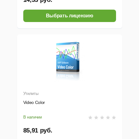
олучение информации о базе данных.
Выбрать лицензию
ндексация аудио и видео файлов.
астройка параметров работы прложения.
тличия от других продуктов
тот комплекс предназначен не только для поиска заранее пр
ерверах разработчика приложения, но и для создания базы д
онтента, определяемого пользователем.
Утилиты
ысокая скорость поиска.
Video Color
риложение разработано специально для обычных ПК под уп
В наличии
становка
85,91 руб.