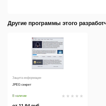
Про
С
Другие программы этого разработ
С
У
Д
Д
С
П
Защита информации
JPEG секрет
О
П
В наличии
И
от 11,94 руб.