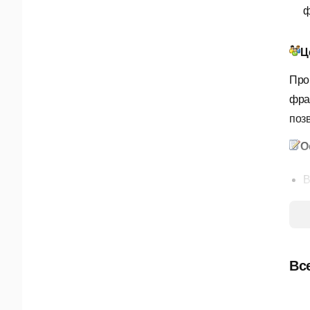
ф
Ц
Про
фра
поз
О
В
П
А
П
Вс
П