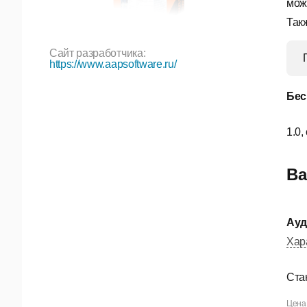
мож
Так
Сайт разработчика:
https://www.aapsoftware.ru/
Бес
1.0,
Ва
Ауд
Хар
Ста
Цена