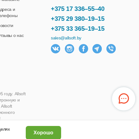
+375 17 336–55–40
дреса и
елефоны
+375 29 380–19–15
овости
+375 33 365–19–15
тзывы о нас
sales@allsoft.by
году. Allsoft
ктронную и
llsoft
ионного
!
 целях
Хорошо