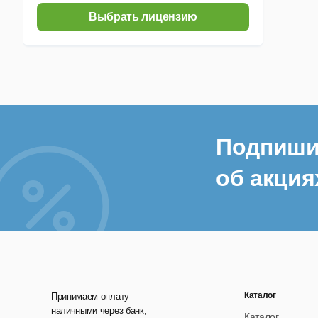
З
Выбрать лицензию
З
С
З
В
Подпиши
У
об акция
Д
В
В
Каталог
Принимаем оплату
наличными через банк,
Каталог