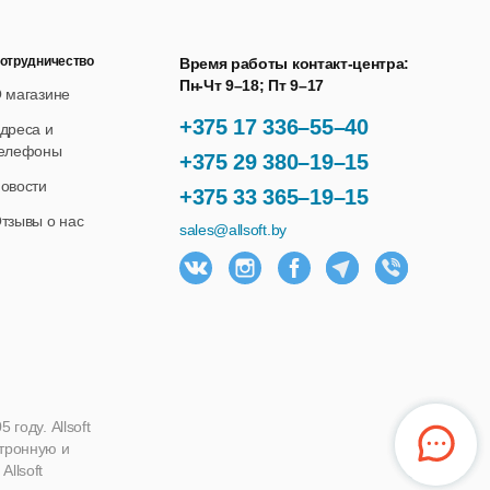
отрудничество
Время работы контакт-центра:
Пн-Чт 9–18; Пт 9–17
 магазине
+375 17 336–55–40
дреса и
елефоны
+375 29 380–19–15
овости
+375 33 365–19–15
тзывы о нас
sales@allsoft.by
году. Allsoft
ктронную и
llsoft