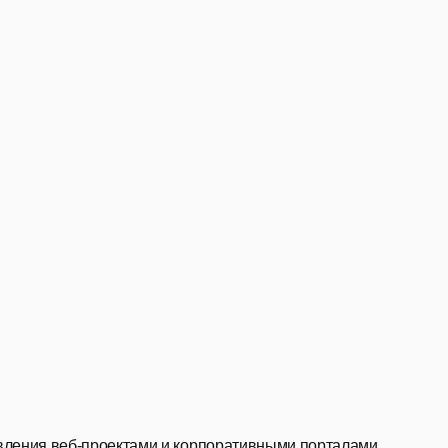
вления веб-проектами и корпоративными порталами.