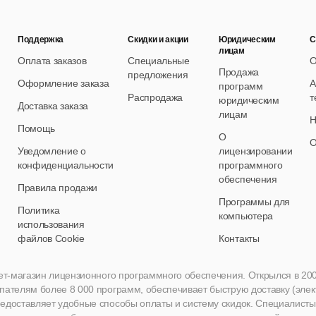
Поддержка
Скидки и акции
Юридическим
С
лицам
Оплата заказов
Специальные
О
Продажа
предложения
Оформление заказа
А
программ
Распродажа
т
юридическим
Доставка заказа
лицам
Н
Помощь
О
О
Уведомление о
лицензировании
конфиденциальности
программного
обеспечения
Правила продажи
Программы для
Политика
компьютера
использования
файлов Cookie
Контакты
нет-магазин лицензионного программного обеспечения. Открылся в 2005 
пателям более 8 000 программ, обеспечивает быструю доставку (эле
едоставляет удобные способы оплаты и систему скидок. Специалисты A