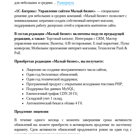
для небольших и средних ...
Развернуть
«1С-Битрикс: Управление сайтом Малый бизнес»
— специальное
решение для небольших и средних компаний. «Малый бизнес» позволяет с
минимальными затратами создать собственный интернет-магазин,
поддерживать работу дилерских сетей и управлять контентом сайта.
В состав редакции «Малый бизнес» включены модули предыдущей
редакции, а также:
Торговый каталог; Интеграция с CRM; Мастер
управления магазином; Валюты; A/B тестирование; E-mail маркетинг; Пульс
конверсии; Мобильное приложение интернет-магазина; Технология Push &
Pull.
Приобретая редакцию «Малый бизнес», вы получаете:
Лицензию на создание неограниченного числа сайтов;
Один год бесплатных обновлений;
Один год технической поддержки;
Программный продукт с открытыми исходными текстами PHP;
Поддержка баз данных MySQL;
Ежемесячный трафик CDN 20 Гб;
Складской учет 1 склад;
Автоматический бекап в облако 4 Гб.
Продление лицензии
В течение одного месяца с момента завершения срока активности
обновлений вы можете приобрести и активировать продление по льготному
варианту. Срок активности обновлений продлевается ровно на один год с