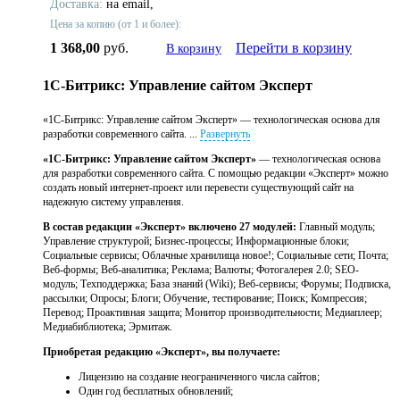
Доставка:
на email,
Цена за копию (от 1 и более):
1 368,00
руб.
Перейти в корзину
В корзину
1С-Битрикс: Управление сайтом Эксперт
«1С-Битрикс: Управление сайтом Эксперт» — технологическая основа для
разработки современного сайта. ...
Развернуть
«1С-Битрикс: Управление сайтом Эксперт»
— технологическая основа
для разработки современного сайта. С помощью редакции «Эксперт» можно
создать новый интернет-проект или перевести существующий сайт на
надежную систему управления.
В состав редакции «Эксперт» включено 27 модулей:
Главный модуль;
Управление структурой; Бизнес-процессы; Информационные блоки;
Социальные сервисы; Облачные хранилища новое!; Социальные сети; Почта;
Веб-формы; Веб-аналитика; Реклама; Валюты; Фотогалерея 2.0; SEO-
модуль; Техподдержка; База знаний (Wiki); Веб-сервисы; Форумы; Подписка,
рассылки; Опросы; Блоги; Обучение, тестирование; Поиск; Компрессия;
Перевод; Проактивная защита; Монитор производительности; Медиаплеер;
Медиабиблиотека; Эрмитаж
.
Приобретая редакцию «Эксперт», вы получаете:
Лицензию на создание неограниченного числа сайтов;
Один год бесплатных обновлений;