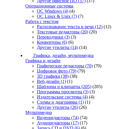
Другое офисное ПО
(37)
(37)
Операционные системы
ОС Windows
(4)
(4)
ОС Linux & Unix
(7)
(7)
Работа с текстом
Распознавание текста и речи
(12)
(12)
Текстовые редакторы
(20)
(20)
Переводчики
(3)
(3)
Конвертеры
(6)
(6)
Другие утилиты
(14)
(14)
Графика, дизайн, мультимедиа
Графика и дизайн
Графические редакторы
(70)
(70)
Цифровое фото
(79)
(79)
3D графика
(38)
(38)
Веб-дизайн
(1)
(1)
Шаблоны и клипарты
(205)
(205)
Программы просмотра
(3)
(3)
Издательские системы
(4)
(4)
Схемы и диаграммы
(1)
(1)
Другие утилиты
(26)
(26)
Мультимедиа
Видеоредакторы
(74)
(74)
Аудиоредакторы
(17)
(17)
Запись CD и DVD
(6)
(6)