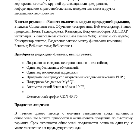
корпоративного сайта крупной организации или предприятия,
информационно-справочной системы, интернет-магазина и других
масштабных веб-проектов.
В состав редакции «Бизнес» включены модули предыдущей редакции,
а также:
Социальная сеть; Обучение, тестирование; Веб-мессенджер; Бизнес-
процессы; Почта; Техподдержка; Календари; Документооборот; AD/LDAP
интеграция; Универсальные списки; База знаний Wiki; Сервис «Есть идея!»;
Конструктор отчетов; Разделение заказов между филиалами компании;
Реклама; Веб-аналитика; Веб-сервисы.
Приобретая редакцию «Бизнес», вы получаете:
Лицензию на создание неограниченного числа сайтов;
Один год бесплатных обновлений;
Один год технической поддержки;
Программный продукт с открытыми исходными текстами PHP ;
Поддержка баз данных MySQL.
Автоматический бекап в облако 10 Гб;
Ежемесячный трафик CDN 40 Гб.
Продление лицензии
В течение одного месяца с момента завершения срока активности
обновлений вы можете приобрести и активировать продление по льготному
варианту. Срок активности обновлений продлевается ровно на один год с
момента завершения предыдущего периода.