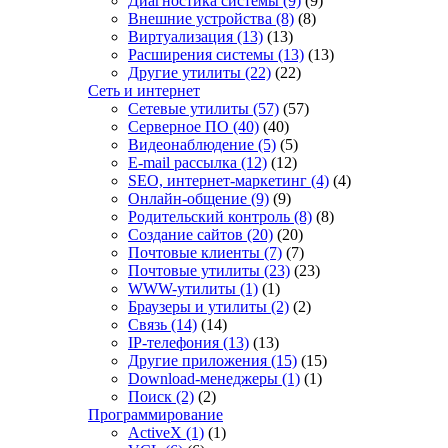
Диагностика системы
(9)
(9)
Внешние устройства
(8)
(8)
Виртуализация
(13)
(13)
Расширения системы
(13)
(13)
Другие утилиты
(22)
(22)
Сеть и интернет
Сетевые утилиты
(57)
(57)
Серверное ПО
(40)
(40)
Видеонаблюдение
(5)
(5)
E-mail рассылка
(12)
(12)
SEO, интернет-маркетинг
(4)
(4)
Онлайн-общение
(9)
(9)
Родительский контроль
(8)
(8)
Создание сайтов
(20)
(20)
Почтовые клиенты
(7)
(7)
Почтовые утилиты
(23)
(23)
WWW-утилиты
(1)
(1)
Браузеры и утилиты
(2)
(2)
Связь
(14)
(14)
IP-телефония
(13)
(13)
Другие приложения
(15)
(15)
Download-менеджеры
(1)
(1)
Поиск
(2)
(2)
Программирование
ActiveX
(1)
(1)