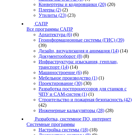
Конвертеры и кодировщики
(20)
(20)
Плееры
(2)
(2)
Утилиты
(23)
(23)
САПР
Все программы САПР
Архитектура
(6)
(6)
Геоинформационные системы (ГИС)
(39)
(39)
Дизайн, визуализация и анимация
(14)
(14)
Документооборот
(8)
(8)
Инфраструктура: изыскания, генплан,
транспорт
(14)
(14)
Машиностроение
(6)
(6)
Мебельное производство
(1)
(1)
Проектирование
(30)
(30)
Разработка постпроцессоров для станков с
ЧПУ и CAM-систем
(1)
(1)
Строительство и пожарная безопасность
(42)
(42)
Инженерные калькуляторы
(28)
(28)
Разработка, системное ПО, интернет
Системные программы
Настройка системы
(18)
(18)