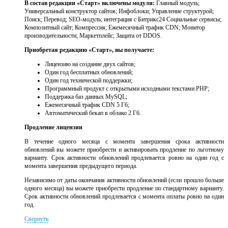
В состав редакции «Старт» включены модули:
Главный модуль;
Универсальный конструктор сайтов; Инфоблоки; Управление структурой;
Поиск; Перевод; SEO-модуль; интеграция с Битрикс24 Социальные сервисы;
Композитный сайт; Компрессия; Ежемесячный трафик CDN; Монитор
производительности; Маркетплейс; Защита от DDOS.
Приобретая редакцию «Старт», вы получаете:
Лицензию на создание двух сайтов;
Один год бесплатных обновлений;
Один год технической поддержки;
Программный продукт с открытыми исходными текстами PHP;
Поддержка баз данных MySQL;
Ежемесячный трафик CDN 5 Гб;
Автоматический бекап в облако 2 Гб.
Продление лицензии
В течение одного месяца с момента завершения срока активности
обновлений вы можете приобрести и активировать продление по льготному
варианту. Срок активности обновлений продлевается ровно на один год с
момента завершения предыдущего периода.
Независимо от даты окончания активности обновлений (если прошло больше
одного месяца) вы можете приобрести продление по стандартному варианту.
Срок активности обновлений продлевается с момента оплаты ровно на один
год.
Свернуть