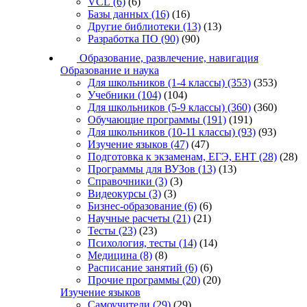
VCL
(6)
(6)
Базы данных
(16)
(16)
Другие библиотеки
(13)
(13)
Разработка ПО
(90)
(90)
Образование, развлечение, навигация
Образование и наука
Для школьников (1-4 классы)
(353)
(353)
Учебники
(104)
(104)
Для школьников (5-9 классы)
(360)
(360)
Обучающие программы
(191)
(191)
Для школьников (10-11 классы)
(93)
(93)
Изучение языков
(47)
(47)
Подготовка к экзаменам, ЕГЭ, ЕНТ
(28)
(28)
Программы для ВУЗов
(13)
(13)
Справочники
(3)
(3)
Видеокурсы
(3)
(3)
Бизнес-образование
(6)
(6)
Научные расчеты
(21)
(21)
Тесты
(23)
(23)
Психология, тесты
(14)
(14)
Медицина
(8)
(8)
Расписание занятий
(6)
(6)
Прочие программы
(20)
(20)
Изучение языков
Самоучители
(29)
(29)