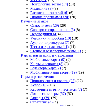
Психология, тесты
(14)
(14)
Медицина
(8)
(8)
Расписание занятий
(6)
(6)
Прочие программы
(20)
(20)
Изучение языков
Самоучители
(29)
(29)
Словари и справочники
(8)
(8)
Переводчики
(4)
(4)
Учебники и пособия
(10)
(10)
Аудио и видеокурсы
(7)
(7)
Тесты и тренажёры
(11)
(11)
Чтение и разговорные темы
(1)
(1)
Карты, навигация, путешествия
Мобильные карты
(9)
(9)
Карты и сервисы
(8)
(8)
Редакторы карт
(2)
(2)
Мобильные навигаторы
(19)
(19)
Игры и развлечения
Приключения и квесты
(27)
(27)
Action
(10)
(10)
Карточные игры и пасьянсы
(7)
(7)
Логические игры
(57)
(57)
Аркады
(39)
(39)
Стратегии
(4)
(4)