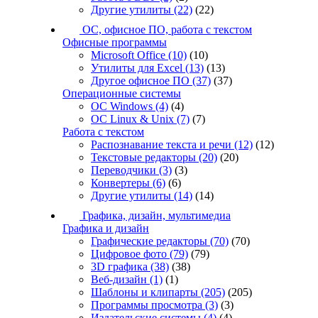
Другие утилиты
(22)
(22)
ОС, офисное ПО, работа с текстом
Офисные программы
Microsoft Office
(10)
(10)
Утилиты для Excel
(13)
(13)
Другое офисное ПО
(37)
(37)
Операционные системы
ОС Windows
(4)
(4)
ОС Linux & Unix
(7)
(7)
Работа с текстом
Распознавание текста и речи
(12)
(12)
Текстовые редакторы
(20)
(20)
Переводчики
(3)
(3)
Конвертеры
(6)
(6)
Другие утилиты
(14)
(14)
Графика, дизайн, мультимедиа
Графика и дизайн
Графические редакторы
(70)
(70)
Цифровое фото
(79)
(79)
3D графика
(38)
(38)
Веб-дизайн
(1)
(1)
Шаблоны и клипарты
(205)
(205)
Программы просмотра
(3)
(3)
Издательские системы
(4)
(4)