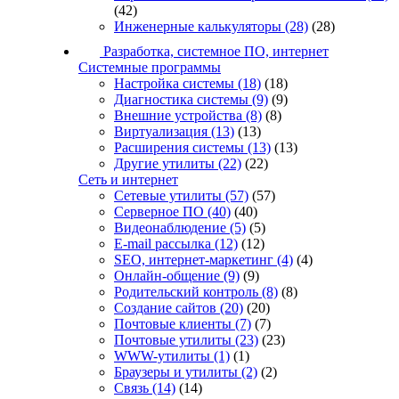
(42)
Инженерные калькуляторы
(28)
(28)
Разработка, системное ПО, интернет
Системные программы
Настройка системы
(18)
(18)
Диагностика системы
(9)
(9)
Внешние устройства
(8)
(8)
Виртуализация
(13)
(13)
Расширения системы
(13)
(13)
Другие утилиты
(22)
(22)
Сеть и интернет
Сетевые утилиты
(57)
(57)
Серверное ПО
(40)
(40)
Видеонаблюдение
(5)
(5)
E-mail рассылка
(12)
(12)
SEO, интернет-маркетинг
(4)
(4)
Онлайн-общение
(9)
(9)
Родительский контроль
(8)
(8)
Создание сайтов
(20)
(20)
Почтовые клиенты
(7)
(7)
Почтовые утилиты
(23)
(23)
WWW-утилиты
(1)
(1)
Браузеры и утилиты
(2)
(2)
Связь
(14)
(14)