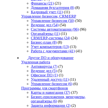
Финансы
(21)
(21)
Домашняя бухгалтерия
(8)
(8)
Кадровый учет
(11)
(11)
Управление бизнесом, CRM/ERP
Управление бизнесом
(50)
(50)
Ведение дел
(54)
(54)
Системы автоматизации
(96)
(96)
Органайзеры
(11)
(11)
CRM/ERP-системы
(24)
(24)
Бизнес-план
(8)
(8)
Учет компьютеров
(13)
(13)
Работа с документами
(41)
(41)
Другое ПО и оборудование
Удаленная работа
Антивирусы
(7)
(7)
Ведение дел
(5)
(5)
Офисное ПО
(1)
(1)
Удаленный доступ
(11)
(11)
Управление бизнесом
(6)
(6)
Программы для смартфонов
Карты и навигация
(37)
(37)
Бизнес-приложения, менеджеры,
органайзеры
(6)
(6)
Защита информации
(2)
(2)