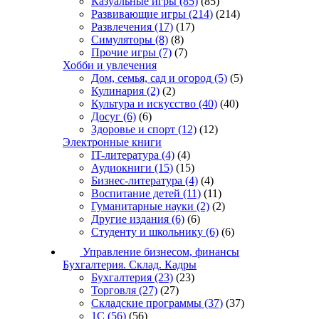
Казуальные игры
(85)
(85)
Развивающие игры
(214)
(214)
Развлечения
(17)
(17)
Симуляторы
(8)
(8)
Прочие игры
(7)
(7)
Хобби и увлечения
Дом, семья, сад и огород
(5)
(5)
Кулинария
(2)
(2)
Культура и искусство
(40)
(40)
Досуг
(6)
(6)
Здоровье и спорт
(12)
(12)
Электронные книги
IT-литература
(4)
(4)
Аудиокниги
(15)
(15)
Бизнес-литература
(4)
(4)
Воспитание детей
(11)
(11)
Гуманитарные науки
(2)
(2)
Другие издания
(6)
(6)
Студенту и школьнику
(6)
(6)
Управление бизнесом, финансы
Бухгалтерия. Склад. Кадры
Бухгалтерия
(23)
(23)
Торговля
(27)
(27)
Складские программы
(37)
(37)
1С
(56)
(56)