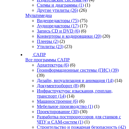
Схемы и диаграммы
(1)
(1)
Другие утилиты
(26)
(26)
Мультимедиа
Видеоредакторы
(75)
(75)
Аудиоредакторы
(17)
(17)
Запись CD и DVD
(6)
(6)
Конвертеры и кодировщики
(20)
(20)
Плееры
(2)
(2)
Утилиты
(23)
(23)
САПР
Все программы САПР
Архитектура
(6)
(6)
Геоинформационные системы (ГИС)
(39)
(39)
Дизайн, визуализация и анимация
(14)
(14)
Документооборот
(8)
(8)
Инфраструктура: изыскания, генплан,
транспорт
(14)
(14)
Машиностроение
(6)
(6)
Мебельное производство
(1)
(1)
Проектирование
(30)
(30)
Разработка постпроцессоров для станков с
ЧПУ и CAM-систем
(1)
(1)
Строительство и пожарная безопасность
(42)