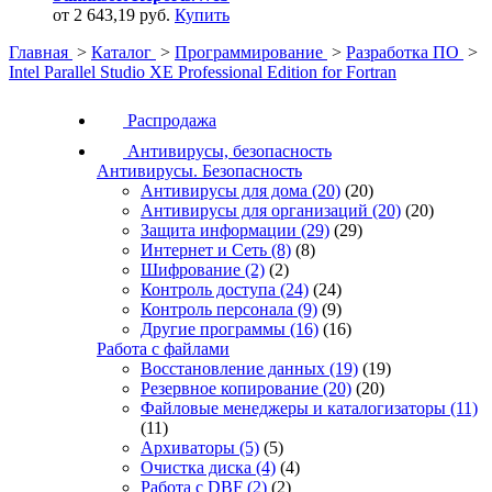
от 2 643,19 руб.
Купить
Главная
>
Каталог
>
Программирование
>
Разработка ПО
>
Intel Parallel Studio XE Professional Edition for Fortran
Распродажа
Антивирусы, безопасность
Антивирусы. Безопасность
Антивирусы для дома
(20)
(20)
Антивирусы для организаций
(20)
(20)
Защита информации
(29)
(29)
Интернет и Сеть
(8)
(8)
Шифрование
(2)
(2)
Контроль доступа
(24)
(24)
Контроль персонала
(9)
(9)
Другие программы
(16)
(16)
Работа с файлами
Восстановление данных
(19)
(19)
Резервное копирование
(20)
(20)
Файловые менеджеры и каталогизаторы
(11)
(11)
Архиваторы
(5)
(5)
Очистка диска
(4)
(4)
Работа с DBF
(2)
(2)