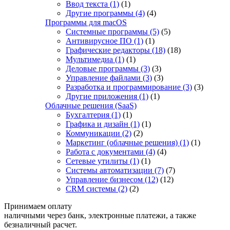
Ввод текста
(1)
(1)
Другие программы
(4)
(4)
Программы для macOS
Системные программы
(5)
(5)
Антивирусное ПО
(1)
(1)
Графические редакторы
(18)
(18)
Мультимедиа
(1)
(1)
Деловые программы
(3)
(3)
Управление файлами
(3)
(3)
Разработка и программирование
(3)
(3)
Другие приложения
(1)
(1)
Облачные решения (SaaS)
Бухгалтерия
(1)
(1)
Графика и дизайн
(1)
(1)
Коммуникации
(2)
(2)
Маркетинг (облачные решения)
(1)
(1)
Работа с документами
(4)
(4)
Сетевые утилиты
(1)
(1)
Системы автоматизации
(7)
(7)
Управление бизнесом
(12)
(12)
CRM системы
(2)
(2)
Принимаем оплату
наличными через банк, электронные платежи, а также
безналичный расчет.