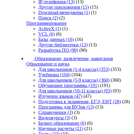
IP-телефония
(13)
(13)
Другие приложения
(15)
(15)
Download-менеджеры
(1)
(1)
Поиск
(2)
(2)
Программирование
ActiveX
(1)
(1)
VCL
(6)
(6)
Базы данных
(16)
(16)
Другие библиотеки
(13)
(13)
Разработка ПО
(90)
(90)
Образование, развлечение, навигация
Образование и наука
Для школьников (1-4 классы)
(353)
(353)
Учебники
(104)
(104)
Для школьников (5-9 классы)
(360)
(360)
Обучающие программы
(191)
(191)
Для школьников (10-11 классы)
(93)
(93)
Изучение языков
(47)
(47)
Подготовка к экзаменам, ЕГЭ, ЕНТ
(28)
(28)
Программы для ВУЗов
(13)
(13)
Справочники
(3)
(3)
Видеокурсы
(3)
(3)
Бизнес-образование
(6)
(6)
Научные расчеты
(21)
(21)
Тесты
(23)
(23)