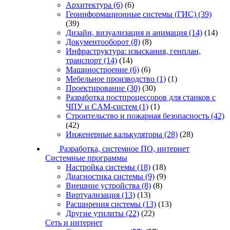
Архитектура
(6)
(6)
Геоинформационные системы (ГИС)
(39)
(39)
Дизайн, визуализация и анимация
(14)
(14)
Документооборот
(8)
(8)
Инфраструктура: изыскания, генплан,
транспорт
(14)
(14)
Машиностроение
(6)
(6)
Мебельное производство
(1)
(1)
Проектирование
(30)
(30)
Разработка постпроцессоров для станков с
ЧПУ и CAM-систем
(1)
(1)
Строительство и пожарная безопасность
(42)
(42)
Инженерные калькуляторы
(28)
(28)
Разработка, системное ПО, интернет
Системные программы
Настройка системы
(18)
(18)
Диагностика системы
(9)
(9)
Внешние устройства
(8)
(8)
Виртуализация
(13)
(13)
Расширения системы
(13)
(13)
Другие утилиты
(22)
(22)
Сеть и интернет