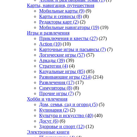
Карты, навигация, путешествия
Мобильные карты
(9)
(9)
Карты и сервисы
(8)
(8)
Редакторы карт
(2)
(2)
Мобильные навигаторы
(19)
(19)
Игры и развлечения
Приключения и квесты
(27)
(27)
Action
(10)
(10)
Карточные игры и пасьянсы
(7)
(7)
Логические игры
(57)
(57)
Аркады
(39)
(39)
Стратегии
(4)
(4)
Казуальные игры
(85)
(85)
Развивающие игры
(214)
(214)
Развлечения
(17)
(17)
Симуляторы
(8)
(8)
Прочие игры
(7)
(7)
Хобби и увлечения
Дом, семья, сад и огород
(5)
(5)
Кулинария
(2)
(2)
Культура и искусство
(40)
(40)
Досуг
(6)
(6)
Здоровье и спорт
(12)
(12)
Электронные книги