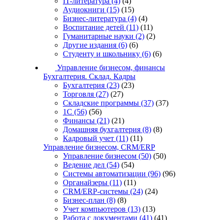
IT-литература
(4)
(4)
Аудиокниги
(15)
(15)
Бизнес-литература
(4)
(4)
Воспитание детей
(11)
(11)
Гуманитарные науки
(2)
(2)
Другие издания
(6)
(6)
Студенту и школьнику
(6)
(6)
Управление бизнесом, финансы
Бухгалтерия. Склад. Кадры
Бухгалтерия
(23)
(23)
Торговля
(27)
(27)
Складские программы
(37)
(37)
1С
(56)
(56)
Финансы
(21)
(21)
Домашняя бухгалтерия
(8)
(8)
Кадровый учет
(11)
(11)
Управление бизнесом, CRM/ERP
Управление бизнесом
(50)
(50)
Ведение дел
(54)
(54)
Системы автоматизации
(96)
(96)
Органайзеры
(11)
(11)
CRM/ERP-системы
(24)
(24)
Бизнес-план
(8)
(8)
Учет компьютеров
(13)
(13)
Работа с документами
(41)
(41)