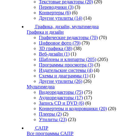
Текстовые редакторы
(20)
(20)
Переводчики
(3)
(3)
Конвертеры
(6)
(6)
Другие утилиты
(14)
(14)
Графика, дизайн, мультимедиа
Графика и дизайн
Графические редакторы
(70)
(70)
Цифровое фото
(79)
(79)
3D графика
(38)
(38)
Веб-дизайн
(1)
(1)
Шаблоны и клипарты
(205)
(205)
Программы просмотра
(3)
(3)
Издательские системы
(4)
(4)
Схемы и диаграммы
(1)
(1)
Другие утилиты
(26)
(26)
Мультимедиа
Видеоредакторы
(75)
(75)
Аудиоредакторы
(17)
(17)
Запись CD и DVD
(6)
(6)
Конвертеры и кодировщики
(20)
(20)
Плееры
(2)
(2)
Утилиты
(23)
(23)
САПР
Все программы САПР