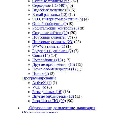
Сетевые утилиты
(57)
(57)
Серверное ПО
(40)
(40)
Видеонаблюдение
(5)
(5)
E-mail рассылка
(12)
(12)
SEO, интернет-маркетинг
(4)
(4)
Онлайн-общение
(9)
(9)
Родительский контроль
(8)
(8)
Создание сайтов
(20)
(20)
Почтовые клиенты
(7)
(7)
Почтовые утилиты
(23)
(23)
WWW-утилиты
(1)
(1)
Браузеры и утилиты
(2)
(2)
Связь
(14)
(14)
IP-телефония
(13)
(13)
Другие приложения
(15)
(15)
Download-менеджеры
(1)
(1)
Поиск
(2)
(2)
Программирование
ActiveX
(1)
(1)
VCL
(6)
(6)
Базы данных
(16)
(16)
Другие библиотеки
(13)
(13)
Разработка ПО
(90)
(90)
Образование, развлечение, навигация
Образование и наука