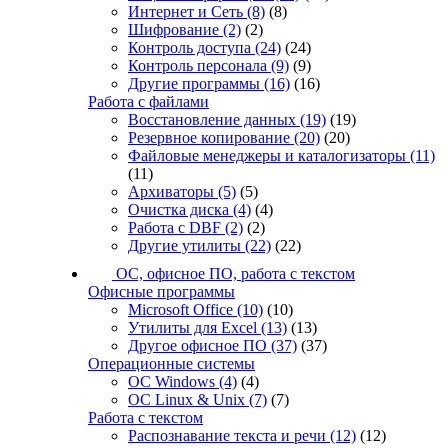
Интернет и Сеть
(8)
(8)
Шифрование
(2)
(2)
Контроль доступа
(24)
(24)
Контроль персонала
(9)
(9)
Другие программы
(16)
(16)
Работа с файлами
Восстановление данных
(19)
(19)
Резервное копирование
(20)
(20)
Файловые менеджеры и каталогизаторы
(11)
(11)
Архиваторы
(5)
(5)
Очистка диска
(4)
(4)
Работа с DBF
(2)
(2)
Другие утилиты
(22)
(22)
ОС, офисное ПО, работа с текстом
Офисные программы
Microsoft Office
(10)
(10)
Утилиты для Excel
(13)
(13)
Другое офисное ПО
(37)
(37)
Операционные системы
ОС Windows
(4)
(4)
ОС Linux & Unix
(7)
(7)
Работа с текстом
Распознавание текста и речи
(12)
(12)