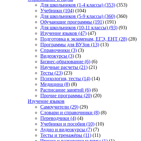
Для школьников (1-4 классы)
(353)
(353)
Учебники
(104)
(104)
Для школьников (5-9 классы)
(360)
(360)
Обучающие программы
(191)
(191)
Для школьников (10-11 классы)
(93)
(93)
Изучение языков
(47)
(47)
Подготовка к экзаменам, ЕГЭ, ЕНТ
(28)
(28)
Программы для ВУЗов
(13)
(13)
Справочники
(3)
(3)
Видеокурсы
(3)
(3)
Бизнес-образование
(6)
(6)
Научные расчеты
(21)
(21)
Тесты
(23)
(23)
Психология, тесты
(14)
(14)
Медицина
(8)
(8)
Расписание занятий
(6)
(6)
Прочие программы
(20)
(20)
Изучение языков
Самоучители
(29)
(29)
Словари и справочники
(8)
(8)
Переводчики
(4)
(4)
Учебники и пособия
(10)
(10)
Аудио и видеокурсы
(7)
(7)
Тесты и тренажёры
(11)
(11)
Чтение и разговорные темы
(1)
(1)