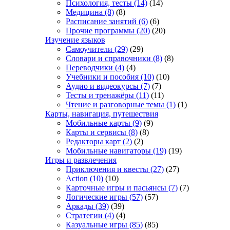
Психология, тесты
(14)
(14)
Медицина
(8)
(8)
Расписание занятий
(6)
(6)
Прочие программы
(20)
(20)
Изучение языков
Самоучители
(29)
(29)
Словари и справочники
(8)
(8)
Переводчики
(4)
(4)
Учебники и пособия
(10)
(10)
Аудио и видеокурсы
(7)
(7)
Тесты и тренажёры
(11)
(11)
Чтение и разговорные темы
(1)
(1)
Карты, навигация, путешествия
Мобильные карты
(9)
(9)
Карты и сервисы
(8)
(8)
Редакторы карт
(2)
(2)
Мобильные навигаторы
(19)
(19)
Игры и развлечения
Приключения и квесты
(27)
(27)
Action
(10)
(10)
Карточные игры и пасьянсы
(7)
(7)
Логические игры
(57)
(57)
Аркады
(39)
(39)
Стратегии
(4)
(4)
Казуальные игры
(85)
(85)