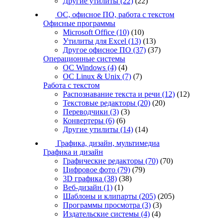
Другие утилиты
(22)
(22)
ОС, офисное ПО, работа с текстом
Офисные программы
Microsoft Office
(10)
(10)
Утилиты для Excel
(13)
(13)
Другое офисное ПО
(37)
(37)
Операционные системы
ОС Windows
(4)
(4)
ОС Linux & Unix
(7)
(7)
Работа с текстом
Распознавание текста и речи
(12)
(12)
Текстовые редакторы
(20)
(20)
Переводчики
(3)
(3)
Конвертеры
(6)
(6)
Другие утилиты
(14)
(14)
Графика, дизайн, мультимедиа
Графика и дизайн
Графические редакторы
(70)
(70)
Цифровое фото
(79)
(79)
3D графика
(38)
(38)
Веб-дизайн
(1)
(1)
Шаблоны и клипарты
(205)
(205)
Программы просмотра
(3)
(3)
Издательские системы
(4)
(4)