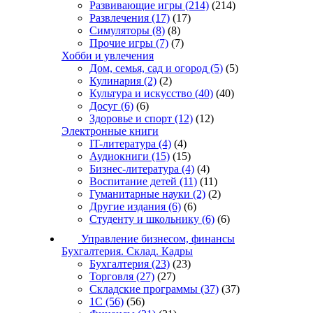
Развивающие игры
(214)
(214)
Развлечения
(17)
(17)
Симуляторы
(8)
(8)
Прочие игры
(7)
(7)
Хобби и увлечения
Дом, семья, сад и огород
(5)
(5)
Кулинария
(2)
(2)
Культура и искусство
(40)
(40)
Досуг
(6)
(6)
Здоровье и спорт
(12)
(12)
Электронные книги
IT-литература
(4)
(4)
Аудиокниги
(15)
(15)
Бизнес-литература
(4)
(4)
Воспитание детей
(11)
(11)
Гуманитарные науки
(2)
(2)
Другие издания
(6)
(6)
Студенту и школьнику
(6)
(6)
Управление бизнесом, финансы
Бухгалтерия. Склад. Кадры
Бухгалтерия
(23)
(23)
Торговля
(27)
(27)
Складские программы
(37)
(37)
1С
(56)
(56)