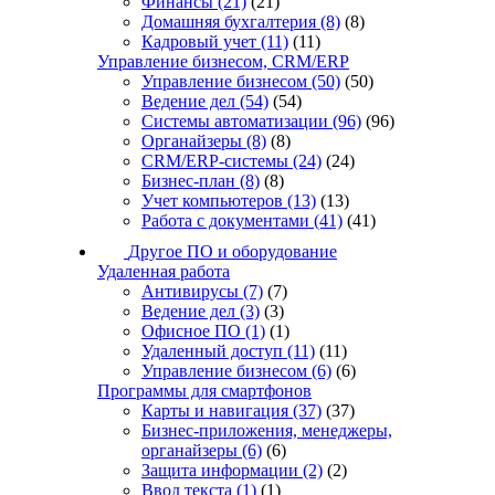
Финансы
(21)
(21)
Домашняя бухгалтерия
(8)
(8)
Кадровый учет
(11)
(11)
Управление бизнесом, CRM/ERP
Управление бизнесом
(50)
(50)
Ведение дел
(54)
(54)
Системы автоматизации
(96)
(96)
Органайзеры
(8)
(8)
CRM/ERP-системы
(24)
(24)
Бизнес-план
(8)
(8)
Учет компьютеров
(13)
(13)
Работа с документами
(41)
(41)
Другое ПО и оборудование
Удаленная работа
Антивирусы
(7)
(7)
Ведение дел
(3)
(3)
Офисное ПО
(1)
(1)
Удаленный доступ
(11)
(11)
Управление бизнесом
(6)
(6)
Программы для смартфонов
Карты и навигация
(37)
(37)
Бизнес-приложения, менеджеры,
органайзеры
(6)
(6)
Защита информации
(2)
(2)
Ввод текста
(1)
(1)