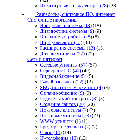
Инженерные калькуляторы
(28)
(28)
Разработка, системное ПО, интернет
Системные программы
Настройка системы
(18)
(18)
Диагностика системы
(9)
(9)
Внешние устройства
(8)
(8)
Виртуализация
(13)
(13)
Расширения системы
(13)
(13)
Другие утилиты
(22)
(22)
Сеть и интернет
Сетевые утилиты
(57)
(57)
Серверное ПО
(40)
(40)
Видеонаблюдение
(5)
(5)
E-mail рассылка
(12)
(12)
SEO, интернет-маркетинг
(4)
(4)
Онлайн-общение
(9)
(9)
Родительский контроль
(8)
(8)
Создание сайтов
(20)
(20)
Почтовые клиенты
(7)
(7)
Почтовые утилиты
(23)
(23)
WWW-утилиты
(1)
(1)
Браузеры и утилиты
(2)
(2)
Связь
(14)
(14)
IP-телефония
(13)
(13)