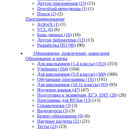
Другие приложения
(15)
(15)
Download-менеджеры
(1)
(1)
Поиск
(2)
(2)
Программирование
ActiveX
(1)
(1)
VCL
(6)
(6)
Базы данных
(16)
(16)
Другие библиотеки
(13)
(13)
Разработка ПО
(90)
(90)
Образование, развлечение, навигация
Образование и наука
Для школьников (1-4 классы)
(353)
(353)
Учебники
(104)
(104)
Для школьников (5-9 классы)
(360)
(360)
Обучающие программы
(191)
(191)
Для школьников (10-11 классы)
(93)
(93)
Изучение языков
(47)
(47)
Подготовка к экзаменам, ЕГЭ, ЕНТ
(28)
(28)
Программы для ВУЗов
(13)
(13)
Справочники
(3)
(3)
Видеокурсы
(3)
(3)
Бизнес-образование
(6)
(6)
Научные расчеты
(21)
(21)
Тесты
(23)
(23)