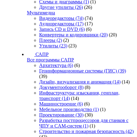
Схемы и диаграммы
(1)
(1)
Другие утилиты
(26)
(26)
Мультимедиа
Видеоредакторы
(74)
(74)
Аудиоредакторы
(17)
(17)
Запись CD и DVD
(6)
(6)
Конвертеры и кодировщики
(20)
(20)
Плееры
(2)
(2)
Утилиты
(23)
(23)
САПР
Все программы САПР
Архитектура
(6)
(6)
Геоинформационные системы (ГИС)
(39)
(39)
Дизайн, визуализация и анимация
(14)
(14)
Документооборот
(8)
(8)
Инфраструктура: изыскания, генплан,
транспорт
(14)
(14)
Машиностроение
(6)
(6)
Мебельное производство
(1)
(1)
Проектирование
(30)
(30)
Разработка постпроцессоров для станков с
ЧПУ и CAM-систем
(1)
(1)
Строительство и пожарная безопасность
(42)
(42)