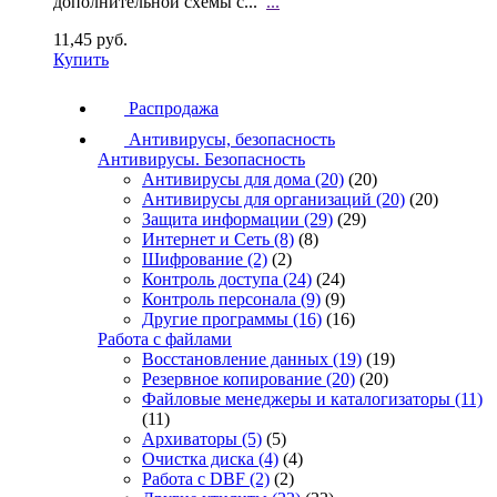
дополнительной схемы с...
...
11,45 руб.
Купить
Распродажа
Антивирусы, безопасность
Антивирусы. Безопасность
Антивирусы для дома
(20)
(20)
Антивирусы для организаций
(20)
(20)
Защита информации
(29)
(29)
Интернет и Сеть
(8)
(8)
Шифрование
(2)
(2)
Контроль доступа
(24)
(24)
Контроль персонала
(9)
(9)
Другие программы
(16)
(16)
Работа с файлами
Восстановление данных
(19)
(19)
Резервное копирование
(20)
(20)
Файловые менеджеры и каталогизаторы
(11)
(11)
Архиваторы
(5)
(5)
Очистка диска
(4)
(4)
Работа с DBF
(2)
(2)