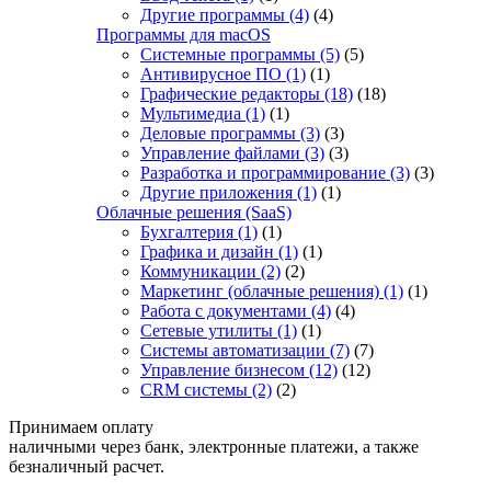
Другие программы
(4)
(4)
Программы для macOS
Системные программы
(5)
(5)
Антивирусное ПО
(1)
(1)
Графические редакторы
(18)
(18)
Мультимедиа
(1)
(1)
Деловые программы
(3)
(3)
Управление файлами
(3)
(3)
Разработка и программирование
(3)
(3)
Другие приложения
(1)
(1)
Облачные решения (SaaS)
Бухгалтерия
(1)
(1)
Графика и дизайн
(1)
(1)
Коммуникации
(2)
(2)
Маркетинг (облачные решения)
(1)
(1)
Работа с документами
(4)
(4)
Сетевые утилиты
(1)
(1)
Системы автоматизации
(7)
(7)
Управление бизнесом
(12)
(12)
CRM системы
(2)
(2)
Принимаем оплату
наличными через банк, электронные платежи, а также
безналичный расчет.