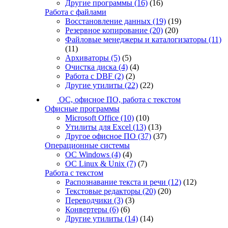
Другие программы
(16)
(16)
Работа с файлами
Восстановление данных
(19)
(19)
Резервное копирование
(20)
(20)
Файловые менеджеры и каталогизаторы
(11)
(11)
Архиваторы
(5)
(5)
Очистка диска
(4)
(4)
Работа с DBF
(2)
(2)
Другие утилиты
(22)
(22)
ОС, офисное ПО, работа с текстом
Офисные программы
Microsoft Office
(10)
(10)
Утилиты для Excel
(13)
(13)
Другое офисное ПО
(37)
(37)
Операционные системы
ОС Windows
(4)
(4)
ОС Linux & Unix
(7)
(7)
Работа с текстом
Распознавание текста и речи
(12)
(12)
Текстовые редакторы
(20)
(20)
Переводчики
(3)
(3)
Конвертеры
(6)
(6)
Другие утилиты
(14)
(14)