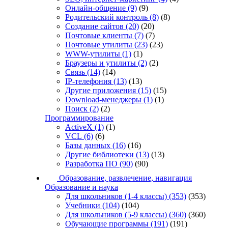
Онлайн-общение
(9)
(9)
Родительский контроль
(8)
(8)
Создание сайтов
(20)
(20)
Почтовые клиенты
(7)
(7)
Почтовые утилиты
(23)
(23)
WWW-утилиты
(1)
(1)
Браузеры и утилиты
(2)
(2)
Связь
(14)
(14)
IP-телефония
(13)
(13)
Другие приложения
(15)
(15)
Download-менеджеры
(1)
(1)
Поиск
(2)
(2)
Программирование
ActiveX
(1)
(1)
VCL
(6)
(6)
Базы данных
(16)
(16)
Другие библиотеки
(13)
(13)
Разработка ПО
(90)
(90)
Образование, развлечение, навигация
Образование и наука
Для школьников (1-4 классы)
(353)
(353)
Учебники
(104)
(104)
Для школьников (5-9 классы)
(360)
(360)
Обучающие программы
(191)
(191)