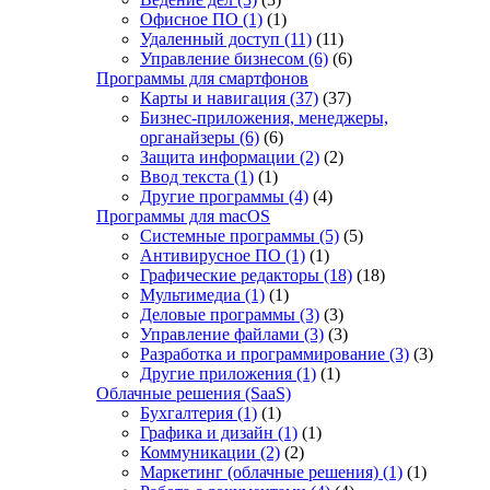
Офисное ПО
(1)
(1)
Удаленный доступ
(11)
(11)
Управление бизнесом
(6)
(6)
Программы для смартфонов
Карты и навигация
(37)
(37)
Бизнес-приложения, менеджеры,
органайзеры
(6)
(6)
Защита информации
(2)
(2)
Ввод текста
(1)
(1)
Другие программы
(4)
(4)
Программы для macOS
Системные программы
(5)
(5)
Антивирусное ПО
(1)
(1)
Графические редакторы
(18)
(18)
Мультимедиа
(1)
(1)
Деловые программы
(3)
(3)
Управление файлами
(3)
(3)
Разработка и программирование
(3)
(3)
Другие приложения
(1)
(1)
Облачные решения (SaaS)
Бухгалтерия
(1)
(1)
Графика и дизайн
(1)
(1)
Коммуникации
(2)
(2)
Маркетинг (облачные решения)
(1)
(1)