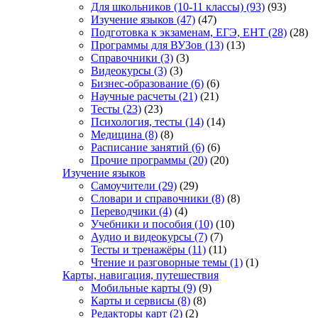
Для школьников (10-11 классы)
(93)
(93)
Изучение языков
(47)
(47)
Подготовка к экзаменам, ЕГЭ, ЕНТ
(28)
(28)
Программы для ВУЗов
(13)
(13)
Справочники
(3)
(3)
Видеокурсы
(3)
(3)
Бизнес-образование
(6)
(6)
Научные расчеты
(21)
(21)
Тесты
(23)
(23)
Психология, тесты
(14)
(14)
Медицина
(8)
(8)
Расписание занятий
(6)
(6)
Прочие программы
(20)
(20)
Изучение языков
Самоучители
(29)
(29)
Словари и справочники
(8)
(8)
Переводчики
(4)
(4)
Учебники и пособия
(10)
(10)
Аудио и видеокурсы
(7)
(7)
Тесты и тренажёры
(11)
(11)
Чтение и разговорные темы
(1)
(1)
Карты, навигация, путешествия
Мобильные карты
(9)
(9)
Карты и сервисы
(8)
(8)
Редакторы карт
(2)
(2)