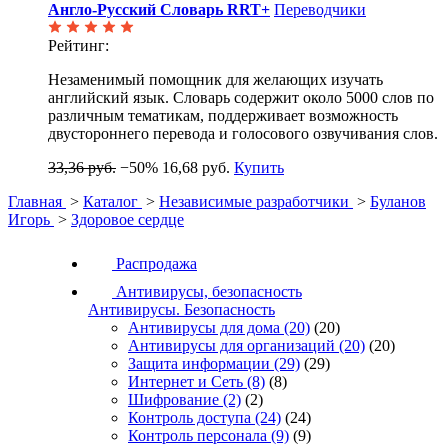
Англо-Русский Словарь RRT+
Переводчики
Рейтинг:
Незаменимый помощник для желающих изучать
английский язык. Словарь содержит около 5000 слов по
различным тематикам, поддерживает возможность
двустороннего перевода и голосового озвучивания слов.
33,36 руб.
−50%
16,68 руб.
Купить
Главная
>
Каталог
>
Независимые разработчики
>
Буланов
Игорь
>
Здоровое сердце
Распродажа
Антивирусы, безопасность
Антивирусы. Безопасность
Антивирусы для дома
(20)
(20)
Антивирусы для организаций
(20)
(20)
Защита информации
(29)
(29)
Интернет и Сеть
(8)
(8)
Шифрование
(2)
(2)
Контроль доступа
(24)
(24)
Контроль персонала
(9)
(9)