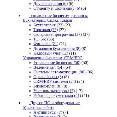
Другие издания
(6)
(6)
Студенту и школьнику
(6)
(6)
Управление бизнесом, финансы
Бухгалтерия. Склад. Кадры
Бухгалтерия
(23)
(23)
Торговля
(27)
(27)
Складские программы
(37)
(37)
1С
(56)
(56)
Финансы
(21)
(21)
Домашняя бухгалтерия
(8)
(8)
Кадровый учет
(11)
(11)
Управление бизнесом, CRM/ERP
Управление бизнесом
(50)
(50)
Ведение дел
(54)
(54)
Системы автоматизации
(96)
(96)
Органайзеры
(8)
(8)
CRM/ERP-системы
(24)
(24)
Бизнес-план
(8)
(8)
Учет компьютеров
(13)
(13)
Работа с документами
(41)
(41)
Другое ПО и оборудование
Удаленная работа
Антивирусы
(7)
(7)
Ведение дел
(3)
(3)