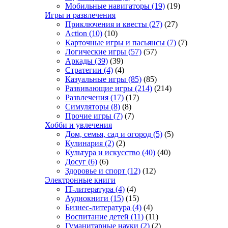
Мобильные навигаторы
(19)
(19)
Игры и развлечения
Приключения и квесты
(27)
(27)
Action
(10)
(10)
Карточные игры и пасьянсы
(7)
(7)
Логические игры
(57)
(57)
Аркады
(39)
(39)
Стратегии
(4)
(4)
Казуальные игры
(85)
(85)
Развивающие игры
(214)
(214)
Развлечения
(17)
(17)
Симуляторы
(8)
(8)
Прочие игры
(7)
(7)
Хобби и увлечения
Дом, семья, сад и огород
(5)
(5)
Кулинария
(2)
(2)
Культура и искусство
(40)
(40)
Досуг
(6)
(6)
Здоровье и спорт
(12)
(12)
Электронные книги
IT-литература
(4)
(4)
Аудиокниги
(15)
(15)
Бизнес-литература
(4)
(4)
Воспитание детей
(11)
(11)
Гуманитарные науки
(2)
(2)