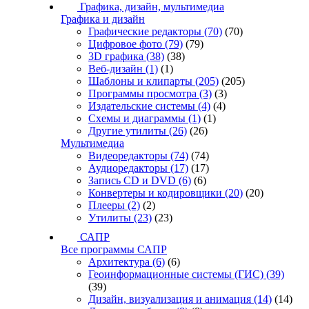
Графика, дизайн, мультимедиа
Графика и дизайн
Графические редакторы
(70)
(70)
Цифровое фото
(79)
(79)
3D графика
(38)
(38)
Веб-дизайн
(1)
(1)
Шаблоны и клипарты
(205)
(205)
Программы просмотра
(3)
(3)
Издательские системы
(4)
(4)
Схемы и диаграммы
(1)
(1)
Другие утилиты
(26)
(26)
Мультимедиа
Видеоредакторы
(74)
(74)
Аудиоредакторы
(17)
(17)
Запись CD и DVD
(6)
(6)
Конвертеры и кодировщики
(20)
(20)
Плееры
(2)
(2)
Утилиты
(23)
(23)
САПР
Все программы САПР
Архитектура
(6)
(6)
Геоинформационные системы (ГИС)
(39)
(39)
Дизайн, визуализация и анимация
(14)
(14)