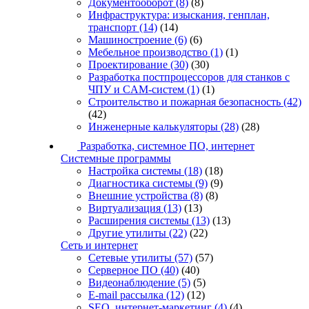
Документооборот
(8)
(8)
Инфраструктура: изыскания, генплан,
транспорт
(14)
(14)
Машиностроение
(6)
(6)
Мебельное производство
(1)
(1)
Проектирование
(30)
(30)
Разработка постпроцессоров для станков с
ЧПУ и CAM-систем
(1)
(1)
Строительство и пожарная безопасность
(42)
(42)
Инженерные калькуляторы
(28)
(28)
Разработка, системное ПО, интернет
Системные программы
Настройка системы
(18)
(18)
Диагностика системы
(9)
(9)
Внешние устройства
(8)
(8)
Виртуализация
(13)
(13)
Расширения системы
(13)
(13)
Другие утилиты
(22)
(22)
Сеть и интернет
Сетевые утилиты
(57)
(57)
Серверное ПО
(40)
(40)
Видеонаблюдение
(5)
(5)
E-mail рассылка
(12)
(12)
SEO, интернет-маркетинг
(4)
(4)