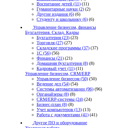
Воспитание детей
(11)
(11)
Гуманитарные науки
(2)
(2)
Другие издания
(6)
(6)
Студенту и школьнику
(6)
(6)
Управление бизнесом, финансы
Бухгалтерия. Склад. Кадры
Бухгалтерия
(23)
(23)
Торговля
(27)
(27)
Складские программы
(37)
(37)
1С
(56)
(56)
Финансы
(21)
(21)
Домашняя бухгалтерия
(8)
(8)
Кадровый учет
(11)
(11)
Управление бизнесом, CRM/ERP
Управление бизнесом
(50)
(50)
Ведение дел
(54)
(54)
Системы автоматизации
(96)
(96)
Органайзеры
(8)
(8)
CRM/ERP-системы
(24)
(24)
Бизнес-план
(8)
(8)
Учет компьютеров
(13)
(13)
Работа с документами
(41)
(41)
Другое ПО и оборудование
Удаленная работа