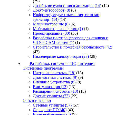
(39)
Дизайн, визуализация и анимация
(14)
(14)
Документооборот
(8)
(8)
Инфраструктура: изыскания, генплан,
транспорт
(14)
(14)
Машиностроение
(6)
(6)
Мебельное производство
(1)
(1)
Проектирование
(30)
(30)
Разработка постпроцессоров для станков с
ЧПУ и CAM-систем
(1)
(1)
Строительство и пожарная безопасность
(42)
(42)
Инженерные калькуляторы
(28)
(28)
Разработка, системное ПО, интернет
Системные программы
Настройка системы
(18)
(18)
Диагностика системы
(9)
(9)
Внешние устройства
(8)
(8)
Виртуализация
(13)
(13)
Расширения системы
(13)
(13)
Другие утилиты
(22)
(22)
Сеть и интернет
Сетевые утилиты
(57)
(57)
Серверное ПО
(40)
(40)
Видеонаблюдение
(5)
(5)