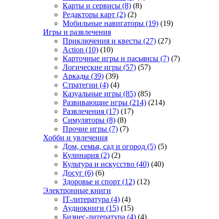
Карты и сервисы
(8)
(8)
Редакторы карт
(2)
(2)
Мобильные навигаторы
(19)
(19)
Игры и развлечения
Приключения и квесты
(27)
(27)
Action
(10)
(10)
Карточные игры и пасьянсы
(7)
(7)
Логические игры
(57)
(57)
Аркады
(39)
(39)
Стратегии
(4)
(4)
Казуальные игры
(85)
(85)
Развивающие игры
(214)
(214)
Развлечения
(17)
(17)
Симуляторы
(8)
(8)
Прочие игры
(7)
(7)
Хобби и увлечения
Дом, семья, сад и огород
(5)
(5)
Кулинария
(2)
(2)
Культура и искусство
(40)
(40)
Досуг
(6)
(6)
Здоровье и спорт
(12)
(12)
Электронные книги
IT-литература
(4)
(4)
Аудиокниги
(15)
(15)
Бизнес-литература
(4)
(4)