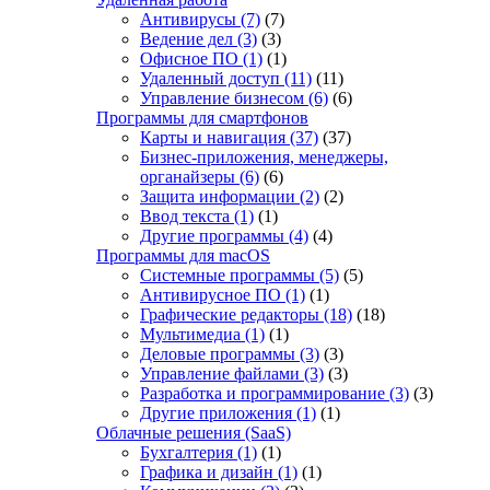
Антивирусы
(7)
(7)
Ведение дел
(3)
(3)
Офисное ПО
(1)
(1)
Удаленный доступ
(11)
(11)
Управление бизнесом
(6)
(6)
Программы для смартфонов
Карты и навигация
(37)
(37)
Бизнес-приложения, менеджеры,
органайзеры
(6)
(6)
Защита информации
(2)
(2)
Ввод текста
(1)
(1)
Другие программы
(4)
(4)
Программы для macOS
Системные программы
(5)
(5)
Антивирусное ПО
(1)
(1)
Графические редакторы
(18)
(18)
Мультимедиа
(1)
(1)
Деловые программы
(3)
(3)
Управление файлами
(3)
(3)
Разработка и программирование
(3)
(3)
Другие приложения
(1)
(1)
Облачные решения (SaaS)
Бухгалтерия
(1)
(1)
Графика и дизайн
(1)
(1)