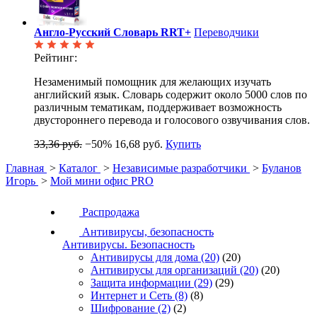
Англо-Русский Словарь RRT+
Переводчики
Рейтинг:
Незаменимый помощник для желающих изучать
английский язык. Словарь содержит около 5000 слов по
различным тематикам, поддерживает возможность
двустороннего перевода и голосового озвучивания слов.
33,36 руб.
−50%
16,68 руб.
Купить
Главная
>
Каталог
>
Независимые разработчики
>
Буланов
Игорь
>
Мой мини офис PRO
Распродажа
Антивирусы, безопасность
Антивирусы. Безопасность
Антивирусы для дома
(20)
(20)
Антивирусы для организаций
(20)
(20)
Защита информации
(29)
(29)
Интернет и Сеть
(8)
(8)
Шифрование
(2)
(2)