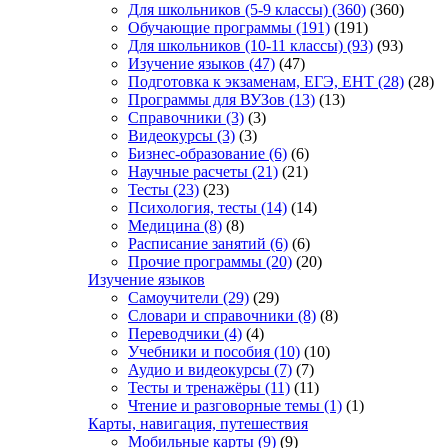
Для школьников (5-9 классы)
(360)
(360)
Обучающие программы
(191)
(191)
Для школьников (10-11 классы)
(93)
(93)
Изучение языков
(47)
(47)
Подготовка к экзаменам, ЕГЭ, ЕНТ
(28)
(28)
Программы для ВУЗов
(13)
(13)
Справочники
(3)
(3)
Видеокурсы
(3)
(3)
Бизнес-образование
(6)
(6)
Научные расчеты
(21)
(21)
Тесты
(23)
(23)
Психология, тесты
(14)
(14)
Медицина
(8)
(8)
Расписание занятий
(6)
(6)
Прочие программы
(20)
(20)
Изучение языков
Самоучители
(29)
(29)
Словари и справочники
(8)
(8)
Переводчики
(4)
(4)
Учебники и пособия
(10)
(10)
Аудио и видеокурсы
(7)
(7)
Тесты и тренажёры
(11)
(11)
Чтение и разговорные темы
(1)
(1)
Карты, навигация, путешествия
Мобильные карты
(9)
(9)