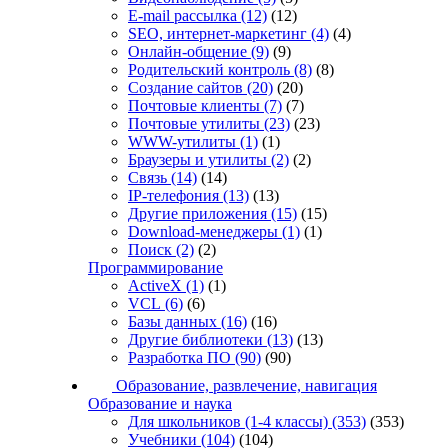
E-mail рассылка
(12)
(12)
SEO, интернет-маркетинг
(4)
(4)
Онлайн-общение
(9)
(9)
Родительский контроль
(8)
(8)
Создание сайтов
(20)
(20)
Почтовые клиенты
(7)
(7)
Почтовые утилиты
(23)
(23)
WWW-утилиты
(1)
(1)
Браузеры и утилиты
(2)
(2)
Связь
(14)
(14)
IP-телефония
(13)
(13)
Другие приложения
(15)
(15)
Download-менеджеры
(1)
(1)
Поиск
(2)
(2)
Программирование
ActiveX
(1)
(1)
VCL
(6)
(6)
Базы данных
(16)
(16)
Другие библиотеки
(13)
(13)
Разработка ПО
(90)
(90)
Образование, развлечение, навигация
Образование и наука
Для школьников (1-4 классы)
(353)
(353)
Учебники
(104)
(104)