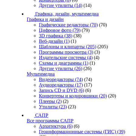
Другие утилиты
(14)
(14)
Графика, дизайн, мультимедиа
Графика и дизайн
Графические редакторы
(70)
(70)
Цифровое фото
(79)
(79)
3D графика
(38)
(38)
Веб-дизайн
(1)
(1)
Шаблоны и клипарты
(205)
(205)
Программы просмотра
(3)
(3)
Издательские системы
(4)
(4)
Схемы и диаграммы
(1)
(1)
Другие утилиты
(26)
(26)
Мультимедиа
Видеоредакторы
(74)
(74)
Аудиоредакторы
(17)
(17)
Запись CD и DVD
(6)
(6)
Конвертеры и кодировщики
(20)
(20)
Плееры
(2)
(2)
Утилиты
(23)
(23)
САПР
Все программы САПР
Архитектура
(6)
(6)
Геоинформационные системы (ГИС)
(39)