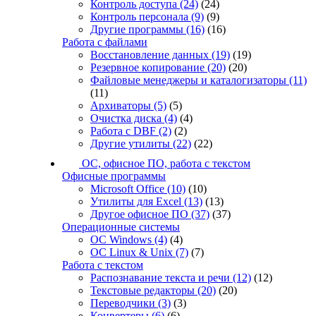
Контроль доступа
(24)
(24)
Контроль персонала
(9)
(9)
Другие программы
(16)
(16)
Работа с файлами
Восстановление данных
(19)
(19)
Резервное копирование
(20)
(20)
Файловые менеджеры и каталогизаторы
(11)
(11)
Архиваторы
(5)
(5)
Очистка диска
(4)
(4)
Работа с DBF
(2)
(2)
Другие утилиты
(22)
(22)
ОС, офисное ПО, работа с текстом
Офисные программы
Microsoft Office
(10)
(10)
Утилиты для Excel
(13)
(13)
Другое офисное ПО
(37)
(37)
Операционные системы
ОС Windows
(4)
(4)
ОС Linux & Unix
(7)
(7)
Работа с текстом
Распознавание текста и речи
(12)
(12)
Текстовые редакторы
(20)
(20)
Переводчики
(3)
(3)
Конвертеры
(6)
(6)