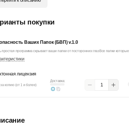
Перейти к описанию
рианты покупки
опасность Ваших Папок (БВП) v.1.0
 простая программа скрывает ваши папки от посторонних глазВсе папки которые 
актеристики
ктонная лицензия
Доставка:
за копию (от 1 и более)
исание