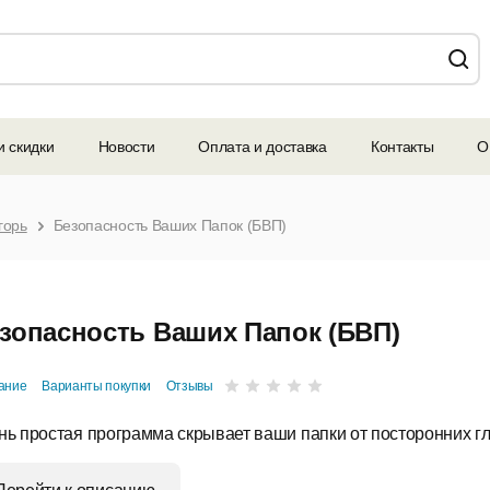
и скидки
Новости
Оплата и доставка
Контакты
О
горь
Безопасность Ваших Папок (БВП)
зопасность Ваших Папок (БВП)
ание
Варианты покупки
Отзывы
нь простая программа скрывает ваши папки от посторонних г