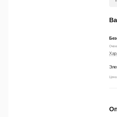
Ва
Без
Очень
Хар
Эле
Цена 
Оп