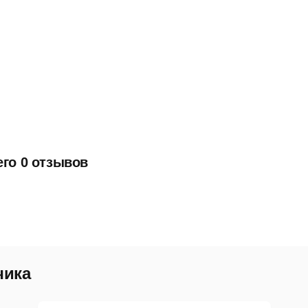
его 0 отзывов
чика