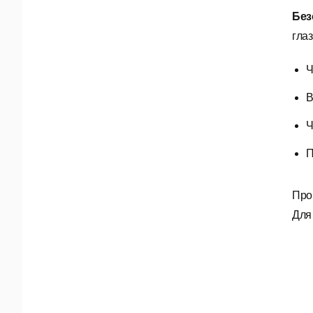
Без
глаз
Ч
В
Ч
П
Про
Для