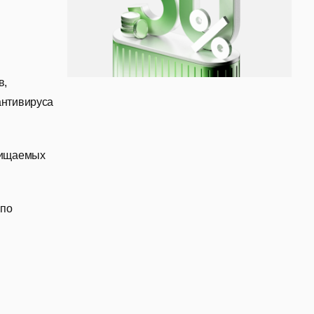
в,
антивируса
ащищаемых
 по