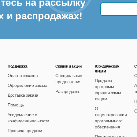
тесь на рассылку
х и распродажах!
Поддержка
Скидки и акции
Юридическим
С
лицам
Оплата заказов
Специальные
О
Продажа
предложения
Оформление заказа
А
программ
Распродажа
т
юридическим
Доставка заказа
лицам
Н
Помощь
О
О
Уведомление о
лицензировании
конфиденциальности
программного
обеспечения
Правила продажи
Программы для