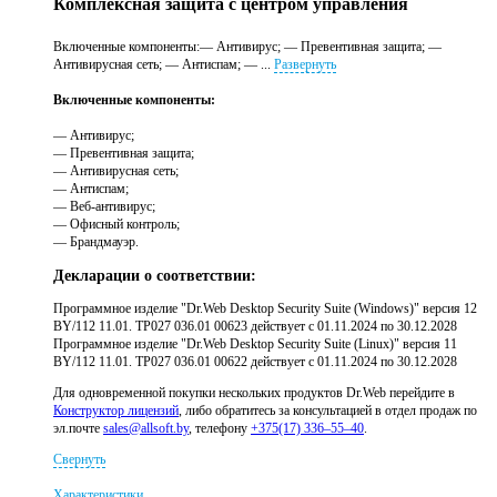
Комплексная защита с центром управления
Включенные компоненты:— Антивирус; — Превентивная защита; —
Антивирусная сеть; — Антиспам; — ...
Развернуть
Включенные компоненты:
— Антивирус;
— Превентивная защита;
— Антивирусная сеть;
— Антиспам;
— Веб-антивирус;
— Офисный контроль;
— Брандмауэр.
Декларации о соответствии:
Программное изделие "Dr.Web Desktop Security Suite (Windows)" версия 12
BY/112 11.01. ТР027 036.01 00623 действует с 01.11.2024 по 30.12.2028
Программное изделие "Dr.Web Desktop Security Suite (Linux)" версия 11
BY/112 11.01. ТР027 036.01 00622 действует с 01.11.2024 по 30.12.2028
Для одновременной покупки нескольких продуктов Dr.Web перейдите в
Конструктор лицензий
, либо обратитесь за консультацией в отдел продаж по
эл.почте
sales@allsoft.by
, телефону
+375(17)
336–55–40
.
Свернуть
Характеристики