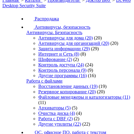
Главная
>
Каталог
>
Производители
>
Доктор Веб
>
Dr.Web
Desktop Security Suite
Распродажа
Антивирусы, безопасность
Антивирусы. Безопасность
Антивирусы для дома
(20)
(20)
Антивирусы для организаций
(20)
(20)
Защита информации
(29)
(29)
Интернет и Сеть
(8)
(8)
Шифрование
(2)
(2)
Контроль доступа
(24)
(24)
Контроль персонала
(9)
(9)
Другие программы
(16)
(16)
Работа с файлами
Восстановление данных
(19)
(19)
Резервное копирование
(20)
(20)
Файловые менеджеры и каталогизаторы
(11)
(11)
Архиваторы
(5)
(5)
Очистка диска
(4)
(4)
Работа с DBF
(2)
(2)
Другие утилиты
(22)
(22)
ОС, офисное ПО, работа с текстом