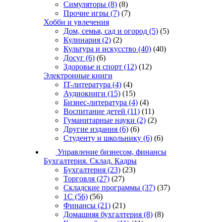
Симуляторы
(8)
(8)
Прочие игры
(7)
(7)
Хобби и увлечения
Дом, семья, сад и огород
(5)
(5)
Кулинария
(2)
(2)
Культура и искусство
(40)
(40)
Досуг
(6)
(6)
Здоровье и спорт
(12)
(12)
Электронные книги
IT-литература
(4)
(4)
Аудиокниги
(15)
(15)
Бизнес-литература
(4)
(4)
Воспитание детей
(11)
(11)
Гуманитарные науки
(2)
(2)
Другие издания
(6)
(6)
Студенту и школьнику
(6)
(6)
Управление бизнесом, финансы
Бухгалтерия. Склад. Кадры
Бухгалтерия
(23)
(23)
Торговля
(27)
(27)
Складские программы
(37)
(37)
1С
(56)
(56)
Финансы
(21)
(21)
Домашняя бухгалтерия
(8)
(8)