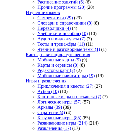
Расписание занятий
(6)
(6)
Прочие программы
(20)
(20)
Изучение языков
Самоучители
(29)
(29)
Словари и справочники
(8)
(8)
Переводчики
(4)
(4)
Учебники и пособия
(10)
(10)
Аудио и видеокурсы
(7)
(7)
Тесты и тренажёры
(11)
(11)
Чтение и разговорные темы
(1)
(1)
Карты, навигация, путешествия
Мобильные карты
(9)
(9)
Карты и сервисы
(8)
(8)
Редакторы карт
(2)
(2)
Мобильные навигаторы
(19)
(19)
Игры и развлечения
Приключения и квесты
(27)
(27)
Action
(10)
(10)
Карточные игры и пасьянсы
(7)
(7)
Логические игры
(57)
(57)
Аркады
(39)
(39)
Стратегии
(4)
(4)
Казуальные игры
(85)
(85)
Развивающие игры
(214)
(214)
Развлечения
(17)
(17)