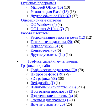
Офисные программы
Microsoft Office
(10)
(10)
Утилиты для Excel
(13)
(13)
Другое офисное ПО
(37)
(37)
Операционные системы
ОС Windows
(4)
(4)
ОС Linux & Unix
(7)
(7)
Работа с текстом
Распознавание текста и речи
(12)
(12)
Текстовые редакторы
(20)
(20)
Переводчики
(3)
(3)
Конвертеры
(6)
(6)
Другие утилиты
(14)
(14)
Графика, дизайн, мультимедиа
Графика и дизайн
Графические редакторы
(70)
(70)
Цифровое фото
(79)
(79)
3D графика
(38)
(38)
Веб-дизайн
(1)
(1)
Шаблоны и клипарты
(205)
(205)
Программы просмотра
(3)
(3)
Издательские системы
(4)
(4)
Схемы и диаграммы
(1)
(1)
Другие утилиты
(26)
(26)