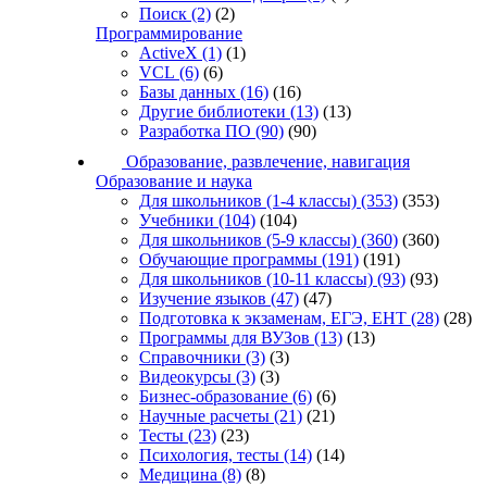
Поиск
(2)
(2)
Программирование
ActiveX
(1)
(1)
VCL
(6)
(6)
Базы данных
(16)
(16)
Другие библиотеки
(13)
(13)
Разработка ПО
(90)
(90)
Образование, развлечение, навигация
Образование и наука
Для школьников (1-4 классы)
(353)
(353)
Учебники
(104)
(104)
Для школьников (5-9 классы)
(360)
(360)
Обучающие программы
(191)
(191)
Для школьников (10-11 классы)
(93)
(93)
Изучение языков
(47)
(47)
Подготовка к экзаменам, ЕГЭ, ЕНТ
(28)
(28)
Программы для ВУЗов
(13)
(13)
Справочники
(3)
(3)
Видеокурсы
(3)
(3)
Бизнес-образование
(6)
(6)
Научные расчеты
(21)
(21)
Тесты
(23)
(23)
Психология, тесты
(14)
(14)
Медицина
(8)
(8)