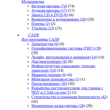
Мультимедиа
Видеоредакторы
(74)
(74)
Аудиоредакторы
(17)
(17)
Запись CD и DVD
(6)
(6)
Конвертеры и кодировщики
(20)
(20)
Плееры
(2)
(2)
Утилиты
(23)
(23)
САПР
Все программы САПР
Архитектура
(6)
(6)
Геоинформационные системы (ГИС)
(39)
(39)
Дизайн, визуализация и анимация
(14)
(14)
Документооборот
(8)
(8)
Инфраструктура: изыскания, генплан,
транспорт
(14)
(14)
Машиностроение
(6)
(6)
Мебельное производство
(1)
(1)
Проектирование
(30)
(30)
Разработка постпроцессоров для станков с
ЧПУ и CAM-систем
(1)
(1)
Строительство и пожарная безопасность
(42)
(42)
Инженерные калькуляторы
(28)
(28)