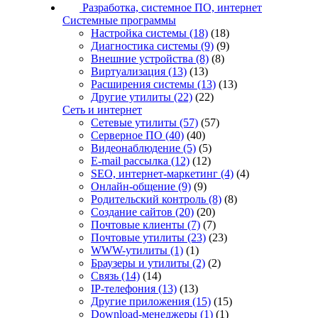
Разработка, системное ПО, интернет
Системные программы
Настройка системы
(18)
(18)
Диагностика системы
(9)
(9)
Внешние устройства
(8)
(8)
Виртуализация
(13)
(13)
Расширения системы
(13)
(13)
Другие утилиты
(22)
(22)
Сеть и интернет
Сетевые утилиты
(57)
(57)
Серверное ПО
(40)
(40)
Видеонаблюдение
(5)
(5)
E-mail рассылка
(12)
(12)
SEO, интернет-маркетинг
(4)
(4)
Онлайн-общение
(9)
(9)
Родительский контроль
(8)
(8)
Создание сайтов
(20)
(20)
Почтовые клиенты
(7)
(7)
Почтовые утилиты
(23)
(23)
WWW-утилиты
(1)
(1)
Браузеры и утилиты
(2)
(2)
Связь
(14)
(14)
IP-телефония
(13)
(13)
Другие приложения
(15)
(15)
Download-менеджеры
(1)
(1)