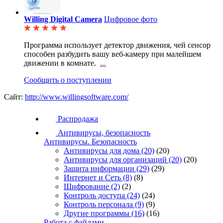
Willing Digital Camera
Цифровое фото
Программа использует детектор движения, чей сенсор
способен разбудить вашу веб-камеру при малейшем
движении в комнате.
...
Сообщить о поступлении
Сайт:
http://www.willingsoftware.com/
Распродажа
Антивирусы, безопасность
Антивирусы. Безопасность
Антивирусы для дома
(20)
(20)
Антивирусы для организаций
(20)
(20)
Защита информации
(29)
(29)
Интернет и Сеть
(8)
(8)
Шифрование
(2)
(2)
Контроль доступа
(24)
(24)
Контроль персонала
(9)
(9)
Другие программы
(16)
(16)
Работа с файлами