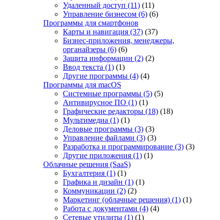
Удаленный доступ
(11)
(11)
Управление бизнесом
(6)
(6)
Программы для смартфонов
Карты и навигация
(37)
(37)
Бизнес-приложения, менеджеры,
органайзеры
(6)
(6)
Защита информации
(2)
(2)
Ввод текста
(1)
(1)
Другие программы
(4)
(4)
Программы для macOS
Системные программы
(5)
(5)
Антивирусное ПО
(1)
(1)
Графические редакторы
(18)
(18)
Мультимедиа
(1)
(1)
Деловые программы
(3)
(3)
Управление файлами
(3)
(3)
Разработка и программирование
(3)
(3)
Другие приложения
(1)
(1)
Облачные решения (SaaS)
Бухгалтерия
(1)
(1)
Графика и дизайн
(1)
(1)
Коммуникации
(2)
(2)
Маркетинг (облачные решения)
(1)
(1)
Работа с документами
(4)
(4)
Сетевые утилиты
(1)
(1)