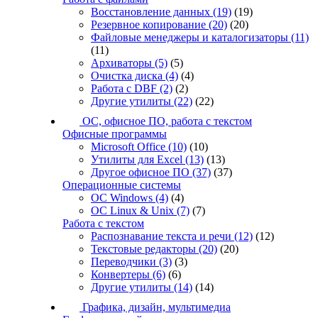
Восстановление данных
(19)
(19)
Резервное копирование
(20)
(20)
Файловые менеджеры и каталогизаторы
(11)
(11)
Архиваторы
(5)
(5)
Очистка диска
(4)
(4)
Работа с DBF
(2)
(2)
Другие утилиты
(22)
(22)
ОС, офисное ПО, работа с текстом
Офисные программы
Microsoft Office
(10)
(10)
Утилиты для Excel
(13)
(13)
Другое офисное ПО
(37)
(37)
Операционные системы
ОС Windows
(4)
(4)
ОС Linux & Unix
(7)
(7)
Работа с текстом
Распознавание текста и речи
(12)
(12)
Текстовые редакторы
(20)
(20)
Переводчики
(3)
(3)
Конвертеры
(6)
(6)
Другие утилиты
(14)
(14)
Графика, дизайн, мультимедиа