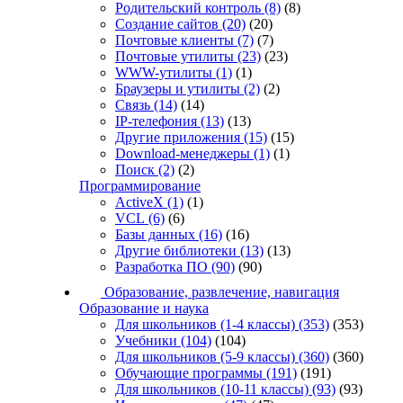
Родительский контроль
(8)
(8)
Создание сайтов
(20)
(20)
Почтовые клиенты
(7)
(7)
Почтовые утилиты
(23)
(23)
WWW-утилиты
(1)
(1)
Браузеры и утилиты
(2)
(2)
Связь
(14)
(14)
IP-телефония
(13)
(13)
Другие приложения
(15)
(15)
Download-менеджеры
(1)
(1)
Поиск
(2)
(2)
Программирование
ActiveX
(1)
(1)
VCL
(6)
(6)
Базы данных
(16)
(16)
Другие библиотеки
(13)
(13)
Разработка ПО
(90)
(90)
Образование, развлечение, навигация
Образование и наука
Для школьников (1-4 классы)
(353)
(353)
Учебники
(104)
(104)
Для школьников (5-9 классы)
(360)
(360)
Обучающие программы
(191)
(191)
Для школьников (10-11 классы)
(93)
(93)