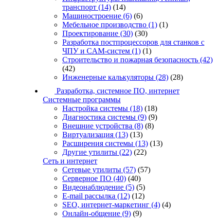
транспорт
(14)
(14)
Машиностроение
(6)
(6)
Мебельное производство
(1)
(1)
Проектирование
(30)
(30)
Разработка постпроцессоров для станков с
ЧПУ и CAM-систем
(1)
(1)
Строительство и пожарная безопасность
(42)
(42)
Инженерные калькуляторы
(28)
(28)
Разработка, системное ПО, интернет
Системные программы
Настройка системы
(18)
(18)
Диагностика системы
(9)
(9)
Внешние устройства
(8)
(8)
Виртуализация
(13)
(13)
Расширения системы
(13)
(13)
Другие утилиты
(22)
(22)
Сеть и интернет
Сетевые утилиты
(57)
(57)
Серверное ПО
(40)
(40)
Видеонаблюдение
(5)
(5)
E-mail рассылка
(12)
(12)
SEO, интернет-маркетинг
(4)
(4)
Онлайн-общение
(9)
(9)