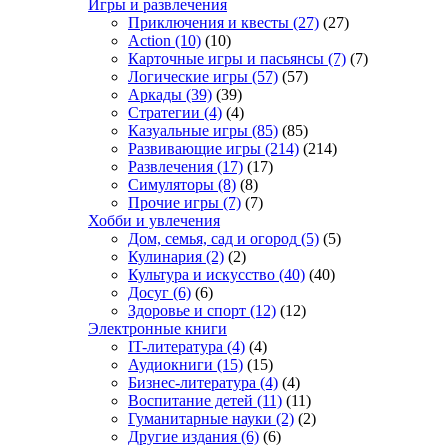
Игры и развлечения
Приключения и квесты
(27)
(27)
Action
(10)
(10)
Карточные игры и пасьянсы
(7)
(7)
Логические игры
(57)
(57)
Аркады
(39)
(39)
Стратегии
(4)
(4)
Казуальные игры
(85)
(85)
Развивающие игры
(214)
(214)
Развлечения
(17)
(17)
Симуляторы
(8)
(8)
Прочие игры
(7)
(7)
Хобби и увлечения
Дом, семья, сад и огород
(5)
(5)
Кулинария
(2)
(2)
Культура и искусство
(40)
(40)
Досуг
(6)
(6)
Здоровье и спорт
(12)
(12)
Электронные книги
IT-литература
(4)
(4)
Аудиокниги
(15)
(15)
Бизнес-литература
(4)
(4)
Воспитание детей
(11)
(11)
Гуманитарные науки
(2)
(2)
Другие издания
(6)
(6)