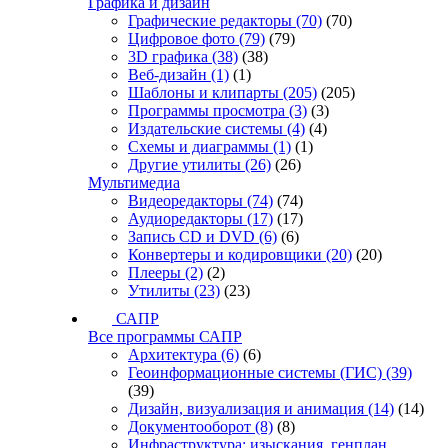
Графика и дизайн
Графические редакторы
(70)
(70)
Цифровое фото
(79)
(79)
3D графика
(38)
(38)
Веб-дизайн
(1)
(1)
Шаблоны и клипарты
(205)
(205)
Программы просмотра
(3)
(3)
Издательские системы
(4)
(4)
Схемы и диаграммы
(1)
(1)
Другие утилиты
(26)
(26)
Мультимедиа
Видеоредакторы
(74)
(74)
Аудиоредакторы
(17)
(17)
Запись CD и DVD
(6)
(6)
Конвертеры и кодировщики
(20)
(20)
Плееры
(2)
(2)
Утилиты
(23)
(23)
САПР
Все программы САПР
Архитектура
(6)
(6)
Геоинформационные системы (ГИС)
(39)
(39)
Дизайн, визуализация и анимация
(14)
(14)
Документооборот
(8)
(8)
Инфраструктура: изыскания, генплан,