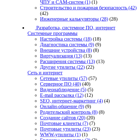
ЧПУ и CAM-систем
(1)
(1)
Строительство и пожарная безопасность
(42)
(42)
Инженерные калькуляторы
(28)
(28)
Разработка, системное ПО, интернет
Системные программы
Настройка системы
(18)
(18)
Диагностика системы
(9)
(9)
Внешние устройства
(8)
(8)
Виртуализация
(13)
(13)
Расширения системы
(13)
(13)
Другие утилиты
(22)
(22)
Сеть и интернет
Сетевые утилиты
(57)
(57)
Серверное ПО
(40)
(40)
Видеонаблюдение
(5)
(5)
E-mail рассылка
(12)
(12)
SEO, интернет-маркетинг
(4)
(4)
Онлайн-общение
(9)
(9)
Родительский контроль
(8)
(8)
Создание сайтов
(20)
(20)
Почтовые клиенты
(7)
(7)
Почтовые утилиты
(23)
(23)
WWW-утилиты
(1)
(1)