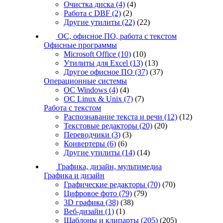
Очистка диска
(4)
(4)
Работа с DBF
(2)
(2)
Другие утилиты
(22)
(22)
ОС, офисное ПО, работа с текстом
Офисные программы
Microsoft Office
(10)
(10)
Утилиты для Excel
(13)
(13)
Другое офисное ПО
(37)
(37)
Операционные системы
ОС Windows
(4)
(4)
ОС Linux & Unix
(7)
(7)
Работа с текстом
Распознавание текста и речи
(12)
(12)
Текстовые редакторы
(20)
(20)
Переводчики
(3)
(3)
Конвертеры
(6)
(6)
Другие утилиты
(14)
(14)
Графика, дизайн, мультимедиа
Графика и дизайн
Графические редакторы
(70)
(70)
Цифровое фото
(79)
(79)
3D графика
(38)
(38)
Веб-дизайн
(1)
(1)
Шаблоны и клипарты
(205)
(205)