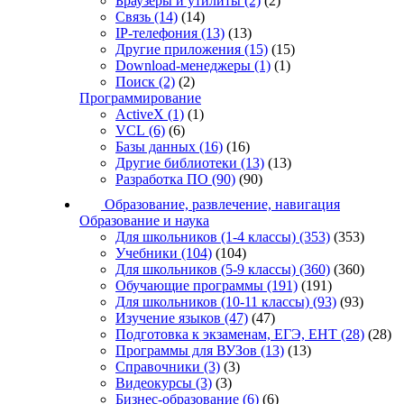
Браузеры и утилиты
(2)
(2)
Связь
(14)
(14)
IP-телефония
(13)
(13)
Другие приложения
(15)
(15)
Download-менеджеры
(1)
(1)
Поиск
(2)
(2)
Программирование
ActiveX
(1)
(1)
VCL
(6)
(6)
Базы данных
(16)
(16)
Другие библиотеки
(13)
(13)
Разработка ПО
(90)
(90)
Образование, развлечение, навигация
Образование и наука
Для школьников (1-4 классы)
(353)
(353)
Учебники
(104)
(104)
Для школьников (5-9 классы)
(360)
(360)
Обучающие программы
(191)
(191)
Для школьников (10-11 классы)
(93)
(93)
Изучение языков
(47)
(47)
Подготовка к экзаменам, ЕГЭ, ЕНТ
(28)
(28)
Программы для ВУЗов
(13)
(13)
Справочники
(3)
(3)
Видеокурсы
(3)
(3)
Бизнес-образование
(6)
(6)