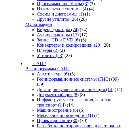
Программы просмотра
(3)
(3)
Издательские системы
(4)
(4)
Схемы и диаграммы
(1)
(1)
Другие утилиты
(26)
(26)
Мультимедиа
Видеоредакторы
(74)
(74)
Аудиоредакторы
(17)
(17)
Запись CD и DVD
(6)
(6)
Конвертеры и кодировщики
(20)
(20)
Плееры
(2)
(2)
Утилиты
(23)
(23)
САПР
Все программы САПР
Архитектура
(6)
(6)
Геоинформационные системы (ГИС)
(39)
(39)
Дизайн, визуализация и анимация
(14)
(14)
Документооборот
(8)
(8)
Инфраструктура: изыскания, генплан,
транспорт
(14)
(14)
Машиностроение
(6)
(6)
Мебельное производство
(1)
(1)
Проектирование
(30)
(30)
Разработка постпроцессоров для станков с