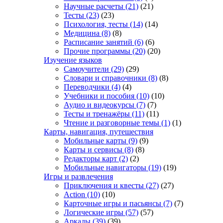
Научные расчеты
(21)
(21)
Тесты
(23)
(23)
Психология, тесты
(14)
(14)
Медицина
(8)
(8)
Расписание занятий
(6)
(6)
Прочие программы
(20)
(20)
Изучение языков
Самоучители
(29)
(29)
Словари и справочники
(8)
(8)
Переводчики
(4)
(4)
Учебники и пособия
(10)
(10)
Аудио и видеокурсы
(7)
(7)
Тесты и тренажёры
(11)
(11)
Чтение и разговорные темы
(1)
(1)
Карты, навигация, путешествия
Мобильные карты
(9)
(9)
Карты и сервисы
(8)
(8)
Редакторы карт
(2)
(2)
Мобильные навигаторы
(19)
(19)
Игры и развлечения
Приключения и квесты
(27)
(27)
Action
(10)
(10)
Карточные игры и пасьянсы
(7)
(7)
Логические игры
(57)
(57)
Аркады
(39)
(39)