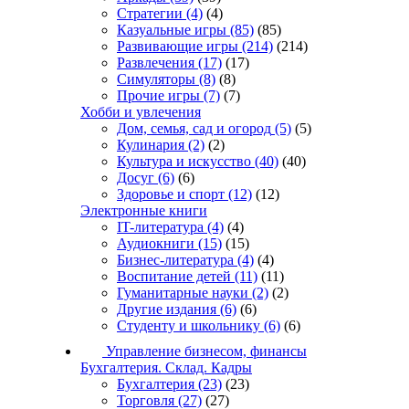
Стратегии
(4)
(4)
Казуальные игры
(85)
(85)
Развивающие игры
(214)
(214)
Развлечения
(17)
(17)
Симуляторы
(8)
(8)
Прочие игры
(7)
(7)
Хобби и увлечения
Дом, семья, сад и огород
(5)
(5)
Кулинария
(2)
(2)
Культура и искусство
(40)
(40)
Досуг
(6)
(6)
Здоровье и спорт
(12)
(12)
Электронные книги
IT-литература
(4)
(4)
Аудиокниги
(15)
(15)
Бизнес-литература
(4)
(4)
Воспитание детей
(11)
(11)
Гуманитарные науки
(2)
(2)
Другие издания
(6)
(6)
Студенту и школьнику
(6)
(6)
Управление бизнесом, финансы
Бухгалтерия. Склад. Кадры
Бухгалтерия
(23)
(23)
Торговля
(27)
(27)