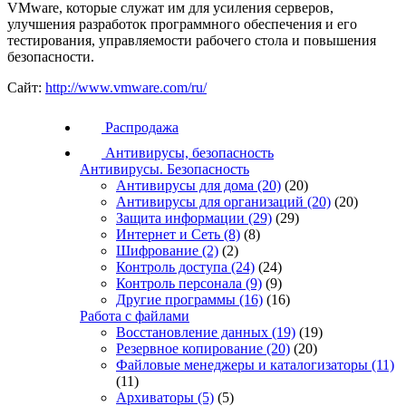
VMware, которые служат им для усиления серверов,
улучшения разработок программного обеспечения и его
тестирования, управляемости рабочего стола и повышения
безопасности.
Сайт:
http://www.vmware.com/ru/
Распродажа
Антивирусы, безопасность
Антивирусы. Безопасность
Антивирусы для дома
(20)
(20)
Антивирусы для организаций
(20)
(20)
Защита информации
(29)
(29)
Интернет и Сеть
(8)
(8)
Шифрование
(2)
(2)
Контроль доступа
(24)
(24)
Контроль персонала
(9)
(9)
Другие программы
(16)
(16)
Работа с файлами
Восстановление данных
(19)
(19)
Резервное копирование
(20)
(20)
Файловые менеджеры и каталогизаторы
(11)
(11)
Архиваторы
(5)
(5)