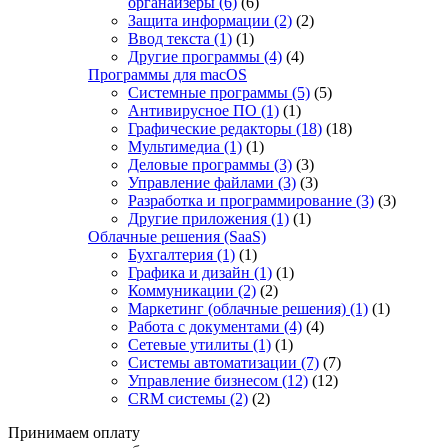
органайзеры
(6)
(6)
Защита информации
(2)
(2)
Ввод текста
(1)
(1)
Другие программы
(4)
(4)
Программы для macOS
Системные программы
(5)
(5)
Антивирусное ПО
(1)
(1)
Графические редакторы
(18)
(18)
Мультимедиа
(1)
(1)
Деловые программы
(3)
(3)
Управление файлами
(3)
(3)
Разработка и программирование
(3)
(3)
Другие приложения
(1)
(1)
Облачные решения (SaaS)
Бухгалтерия
(1)
(1)
Графика и дизайн
(1)
(1)
Коммуникации
(2)
(2)
Маркетинг (облачные решения)
(1)
(1)
Работа с документами
(4)
(4)
Сетевые утилиты
(1)
(1)
Системы автоматизации
(7)
(7)
Управление бизнесом
(12)
(12)
CRM системы
(2)
(2)
Принимаем оплату