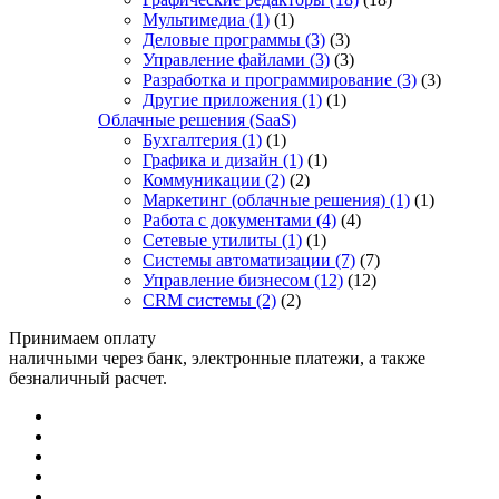
Мультимедиа
(1)
(1)
Деловые программы
(3)
(3)
Управление файлами
(3)
(3)
Разработка и программирование
(3)
(3)
Другие приложения
(1)
(1)
Облачные решения (SaaS)
Бухгалтерия
(1)
(1)
Графика и дизайн
(1)
(1)
Коммуникации
(2)
(2)
Маркетинг (облачные решения)
(1)
(1)
Работа с документами
(4)
(4)
Сетевые утилиты
(1)
(1)
Системы автоматизации
(7)
(7)
Управление бизнесом
(12)
(12)
CRM системы
(2)
(2)
Принимаем оплату
наличными через банк, электронные платежи, а также
безналичный расчет.