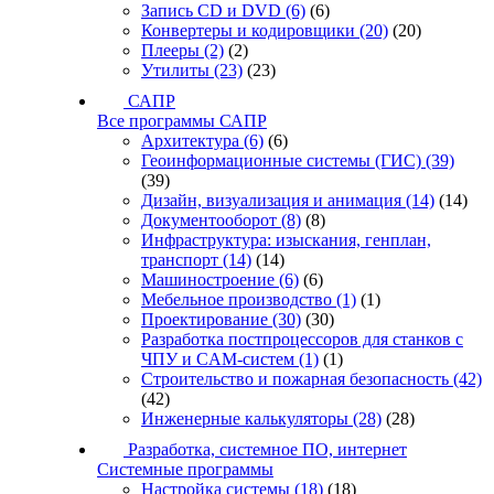
Запись CD и DVD
(6)
(6)
Конвертеры и кодировщики
(20)
(20)
Плееры
(2)
(2)
Утилиты
(23)
(23)
САПР
Все программы САПР
Архитектура
(6)
(6)
Геоинформационные системы (ГИС)
(39)
(39)
Дизайн, визуализация и анимация
(14)
(14)
Документооборот
(8)
(8)
Инфраструктура: изыскания, генплан,
транспорт
(14)
(14)
Машиностроение
(6)
(6)
Мебельное производство
(1)
(1)
Проектирование
(30)
(30)
Разработка постпроцессоров для станков с
ЧПУ и CAM-систем
(1)
(1)
Строительство и пожарная безопасность
(42)
(42)
Инженерные калькуляторы
(28)
(28)
Разработка, системное ПО, интернет
Системные программы
Настройка системы
(18)
(18)