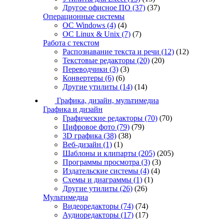
Другое офисное ПО
(37)
(37)
Операционные системы
ОС Windows
(4)
(4)
ОС Linux & Unix
(7)
(7)
Работа с текстом
Распознавание текста и речи
(12)
(12)
Текстовые редакторы
(20)
(20)
Переводчики
(3)
(3)
Конвертеры
(6)
(6)
Другие утилиты
(14)
(14)
Графика, дизайн, мультимедиа
Графика и дизайн
Графические редакторы
(70)
(70)
Цифровое фото
(79)
(79)
3D графика
(38)
(38)
Веб-дизайн
(1)
(1)
Шаблоны и клипарты
(205)
(205)
Программы просмотра
(3)
(3)
Издательские системы
(4)
(4)
Схемы и диаграммы
(1)
(1)
Другие утилиты
(26)
(26)
Мультимедиа
Видеоредакторы
(74)
(74)
Аудиоредакторы
(17)
(17)