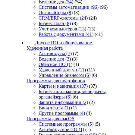
Ведение дел
(54)
(54)
Системы автоматизации
(96)
(96)
Органайзеры
(8)
(8)
CRM/ERP-системы
(24)
(24)
Бизнес-план
(8)
(8)
Учет компьютеров
(13)
(13)
Работа с документами
(41)
(41)
Другое ПО и оборудование
Удаленная работа
Антивирусы
(7)
(7)
Ведение дел
(3)
(3)
Офисное ПО
(1)
(1)
Удаленный доступ
(11)
(11)
Управление бизнесом
(6)
(6)
Программы для смартфонов
Карты и навигация
(37)
(37)
Бизнес-приложения, менеджеры,
органайзеры
(6)
(6)
Защита информации
(2)
(2)
Ввод текста
(1)
(1)
Другие программы
(4)
(4)
Программы для macOS
Системные программы
(5)
(5)
Антивирусное ПО
(1)
(1)
Графические редакторы
(18)
(18)