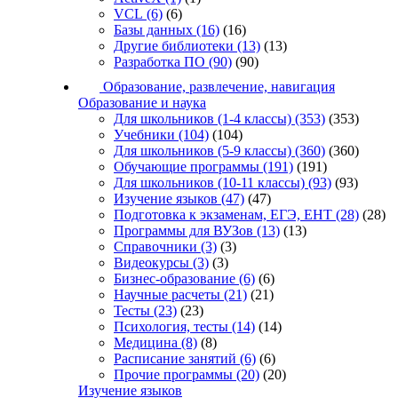
VCL
(6)
(6)
Базы данных
(16)
(16)
Другие библиотеки
(13)
(13)
Разработка ПО
(90)
(90)
Образование, развлечение, навигация
Образование и наука
Для школьников (1-4 классы)
(353)
(353)
Учебники
(104)
(104)
Для школьников (5-9 классы)
(360)
(360)
Обучающие программы
(191)
(191)
Для школьников (10-11 классы)
(93)
(93)
Изучение языков
(47)
(47)
Подготовка к экзаменам, ЕГЭ, ЕНТ
(28)
(28)
Программы для ВУЗов
(13)
(13)
Справочники
(3)
(3)
Видеокурсы
(3)
(3)
Бизнес-образование
(6)
(6)
Научные расчеты
(21)
(21)
Тесты
(23)
(23)
Психология, тесты
(14)
(14)
Медицина
(8)
(8)
Расписание занятий
(6)
(6)
Прочие программы
(20)
(20)
Изучение языков