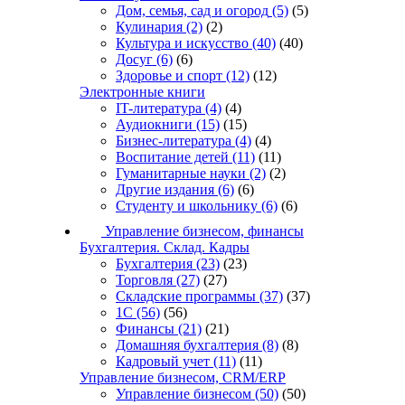
Дом, семья, сад и огород
(5)
(5)
Кулинария
(2)
(2)
Культура и искусство
(40)
(40)
Досуг
(6)
(6)
Здоровье и спорт
(12)
(12)
Электронные книги
IT-литература
(4)
(4)
Аудиокниги
(15)
(15)
Бизнес-литература
(4)
(4)
Воспитание детей
(11)
(11)
Гуманитарные науки
(2)
(2)
Другие издания
(6)
(6)
Студенту и школьнику
(6)
(6)
Управление бизнесом, финансы
Бухгалтерия. Склад. Кадры
Бухгалтерия
(23)
(23)
Торговля
(27)
(27)
Складские программы
(37)
(37)
1С
(56)
(56)
Финансы
(21)
(21)
Домашняя бухгалтерия
(8)
(8)
Кадровый учет
(11)
(11)
Управление бизнесом, CRM/ERP
Управление бизнесом
(50)
(50)