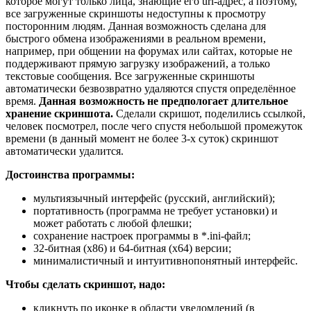
которое могут только лица, знающие его url-адрес, а поэтому,
все загруженные скриншоты недоступны к просмотру
посторонним людям. Данная возможность сделана для
быстрого обмена изображениями в реальном времени,
например, при общении на форумах или сайтах, которые не
поддерживают прямую загрузку изображений, а только
текстовые сообщения. Все загруженные скриншоты
автоматически безвозвратно удаляются спустя определённое
время.
Данная возможность не предпологает длительное
хранение скриншота.
Сделали скришот, поделились ссылкой,
человек посмотрел, после чего спустя небольшой промежуток
времени (в данный момент не более 3-х суток) скриншот
автоматически удалится.
Достоинства программы:
мультиязычный интерфейс (русский, английский);
портативность (программа не требует установки) и
может работать с любой флешки;
сохранение настроек программы в *.ini-файл;
32-битная (х86) и 64-битная (х64) версии;
минималистичный и интуитивнопонятный интерфейс.
Чтобы сделать скриншот, надо:
кликнуть по иконке в области уведомлений (в