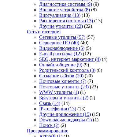
Диагностика системы
(9)
(9)
Внешние устройства
(8)
(8)
Виртуализация
(13)
(13)
Расширения системы
(13)
(13)
Другие утилиты
(22)
(22)
Сеть и интернет
Сетевые утилиты
(57)
(57)
Серверное ПО
(40)
(40)
Видеонаблюдение
(5)
(5)
E-mail рассылка
(12)
(12)
SEO, интернет-маркетинг
(4)
(4)
Онлайн-общение
(9)
(9)
Родительский контроль
(8)
(8)
Создание сайтов
(20)
(20)
Почтовые клиенты
(7)
(7)
Почтовые утилиты
(23)
(23)
WWW-утилиты
(1)
(1)
Браузеры и утилиты
(2)
(2)
Связь
(14)
(14)
IP-телефония
(13)
(13)
Другие приложения
(15)
(15)
Download-менеджеры
(1)
(1)
Поиск
(2)
(2)
Программирование
ActiveX
(1)
(1)