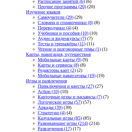
Расписание занятий
(6)
(6)
Прочие программы
(20)
(20)
Изучение языков
Самоучители
(29)
(29)
Словари и справочники
(8)
(8)
Переводчики
(4)
(4)
Учебники и пособия
(10)
(10)
Аудио и видеокурсы
(7)
(7)
Тесты и тренажёры
(11)
(11)
Чтение и разговорные темы
(1)
(1)
Карты, навигация, путешествия
Мобильные карты
(9)
(9)
Карты и сервисы
(8)
(8)
Редакторы карт
(2)
(2)
Мобильные навигаторы
(19)
(19)
Игры и развлечения
Приключения и квесты
(27)
(27)
Action
(10)
(10)
Карточные игры и пасьянсы
(7)
(7)
Логические игры
(57)
(57)
Аркады
(39)
(39)
Стратегии
(4)
(4)
Казуальные игры
(85)
(85)
Развивающие игры
(214)
(214)
Развлечения
(17)
(17)