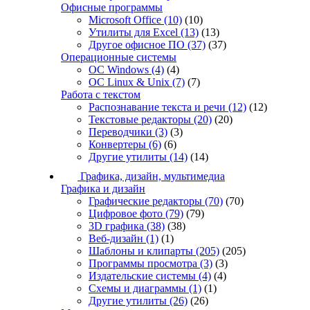
Офисные программы
Microsoft Office
(10)
(10)
Утилиты для Excel
(13)
(13)
Другое офисное ПО
(37)
(37)
Операционные системы
ОС Windows
(4)
(4)
ОС Linux & Unix
(7)
(7)
Работа с текстом
Распознавание текста и речи
(12)
(12)
Текстовые редакторы
(20)
(20)
Переводчики
(3)
(3)
Конвертеры
(6)
(6)
Другие утилиты
(14)
(14)
Графика, дизайн, мультимедиа
Графика и дизайн
Графические редакторы
(70)
(70)
Цифровое фото
(79)
(79)
3D графика
(38)
(38)
Веб-дизайн
(1)
(1)
Шаблоны и клипарты
(205)
(205)
Программы просмотра
(3)
(3)
Издательские системы
(4)
(4)
Схемы и диаграммы
(1)
(1)
Другие утилиты
(26)
(26)