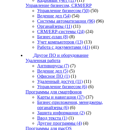
Кадровый учет
(11)
(11)
Управление бизнесом, CRM/ERP
Управление бизнесом
(50)
(50)
Ведение дел
(54)
(54)
Системы автоматизации
(96)
(96)
Органайзеры
(11)
(11)
CRM/ERP-системы
(24)
(24)
Бизнес-план
(8)
(8)
Учет компьютеров
(13)
(13)
Работа с документами
(41)
(41)
Другое ПО и оборудование
Удаленная работа
Антивирусы
(7)
(7)
Ведение дел
(5)
(5)
Офисное ПО
(1)
(1)
Удаленный доступ
(11)
(11)
Управление бизнесом
(6)
(6)
Программы для смартфонов
Карты и навигация
(37)
(37)
Бизнес-приложения, менеджеры,
органайзеры
(6)
(6)
Защита информации
(2)
(2)
Ввод текста
(1)
(1)
Другие программы
(4)
(4)
Программы для macOS