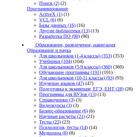
Поиск
(2)
(2)
Программирование
ActiveX
(1)
(1)
VCL
(6)
(6)
Базы данных
(16)
(16)
Другие библиотеки
(13)
(13)
Разработка ПО
(90)
(90)
Образование, развлечение, навигация
Образование и наука
Для школьников (1-4 классы)
(353)
(353)
Учебники
(104)
(104)
Для школьников (5-9 классы)
(360)
(360)
Обучающие программы
(191)
(191)
Для школьников (10-11 классы)
(93)
(93)
Изучение языков
(47)
(47)
Подготовка к экзаменам, ЕГЭ, ЕНТ
(28)
(28)
Программы для ВУЗов
(13)
(13)
Справочники
(3)
(3)
Видеокурсы
(3)
(3)
Бизнес-образование
(6)
(6)
Научные расчеты
(21)
(21)
Тесты
(23)
(23)
Психология, тесты
(14)
(14)
Медицина
(8)
(8)