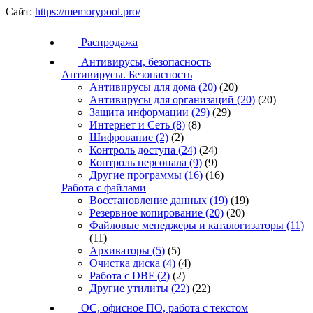
Сайт:
https://memorypool.pro/
Распродажа
Антивирусы, безопасность
Антивирусы. Безопасность
Антивирусы для дома
(20)
(20)
Антивирусы для организаций
(20)
(20)
Защита информации
(29)
(29)
Интернет и Сеть
(8)
(8)
Шифрование
(2)
(2)
Контроль доступа
(24)
(24)
Контроль персонала
(9)
(9)
Другие программы
(16)
(16)
Работа с файлами
Восстановление данных
(19)
(19)
Резервное копирование
(20)
(20)
Файловые менеджеры и каталогизаторы
(11)
(11)
Архиваторы
(5)
(5)
Очистка диска
(4)
(4)
Работа с DBF
(2)
(2)
Другие утилиты
(22)
(22)
ОС, офисное ПО, работа с текстом