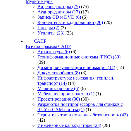
Мультимедиа
Видеоредакторы
(75)
(75)
Аудиоредакторы
(17)
(17)
Запись CD и DVD
(6)
(6)
Конвертеры и кодировщики
(20)
(20)
Плееры
(2)
(2)
Утилиты
(23)
(23)
САПР
Все программы САПР
Архитектура
(6)
(6)
Геоинформационные системы (ГИС)
(39)
(39)
Дизайн, визуализация и анимация
(14)
(14)
Документооборот
(8)
(8)
Инфраструктура: изыскания, генплан,
транспорт
(14)
(14)
Машиностроение
(6)
(6)
Мебельное производство
(1)
(1)
Проектирование
(30)
(30)
Разработка постпроцессоров для станков с
ЧПУ и CAM-систем
(1)
(1)
Строительство и пожарная безопасность
(42)
(42)
Инженерные калькуляторы
(28)
(28)