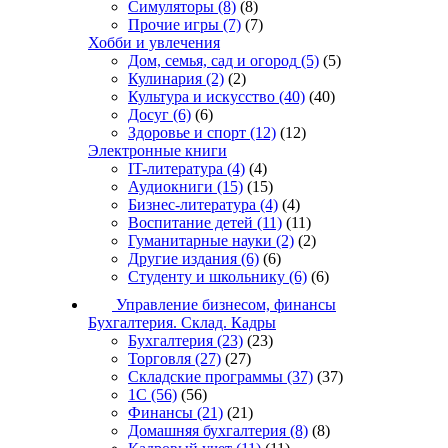
Симуляторы
(8)
(8)
Прочие игры
(7)
(7)
Хобби и увлечения
Дом, семья, сад и огород
(5)
(5)
Кулинария
(2)
(2)
Культура и искусство
(40)
(40)
Досуг
(6)
(6)
Здоровье и спорт
(12)
(12)
Электронные книги
IT-литература
(4)
(4)
Аудиокниги
(15)
(15)
Бизнес-литература
(4)
(4)
Воспитание детей
(11)
(11)
Гуманитарные науки
(2)
(2)
Другие издания
(6)
(6)
Студенту и школьнику
(6)
(6)
Управление бизнесом, финансы
Бухгалтерия. Склад. Кадры
Бухгалтерия
(23)
(23)
Торговля
(27)
(27)
Складские программы
(37)
(37)
1С
(56)
(56)
Финансы
(21)
(21)
Домашняя бухгалтерия
(8)
(8)