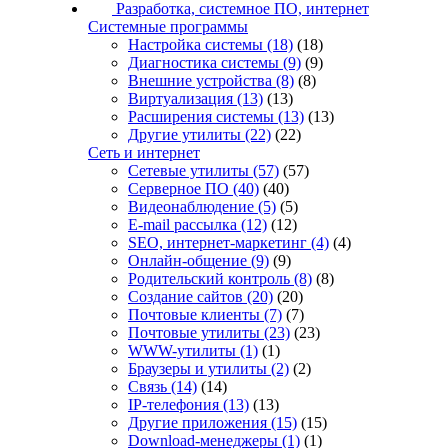
Разработка, системное ПО, интернет
Системные программы
Настройка системы
(18)
(18)
Диагностика системы
(9)
(9)
Внешние устройства
(8)
(8)
Виртуализация
(13)
(13)
Расширения системы
(13)
(13)
Другие утилиты
(22)
(22)
Сеть и интернет
Сетевые утилиты
(57)
(57)
Серверное ПО
(40)
(40)
Видеонаблюдение
(5)
(5)
E-mail рассылка
(12)
(12)
SEO, интернет-маркетинг
(4)
(4)
Онлайн-общение
(9)
(9)
Родительский контроль
(8)
(8)
Создание сайтов
(20)
(20)
Почтовые клиенты
(7)
(7)
Почтовые утилиты
(23)
(23)
WWW-утилиты
(1)
(1)
Браузеры и утилиты
(2)
(2)
Связь
(14)
(14)
IP-телефония
(13)
(13)
Другие приложения
(15)
(15)
Download-менеджеры
(1)
(1)