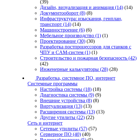
(39)
Дизайн, визуализация и анимация
(14)
(14)
Документооборот
(8)
(8)
Инфраструктура: изыскания, генплан,
транспорт
(14)
(14)
Машиностроение
(6)
(6)
Мебельное производство
(1)
(1)
Проектирование
(30)
(30)
Разработка постпроцессоров для станков с
ЧПУ и CAM-систем
(1)
(1)
Строительство и пожарная безопасность
(42)
(42)
Инженерные калькуляторы
(28)
(28)
Разработка, системное ПО, интернет
Системные программы
Настройка системы
(18)
(18)
Диагностика системы
(9)
(9)
Внешние устройства
(8)
(8)
Виртуализация
(13)
(13)
Расширения системы
(13)
(13)
Другие утилиты
(22)
(22)
Сеть и интернет
Сетевые утилиты
(57)
(57)
Серверное ПО
(40)
(40)
Видеонаблюдение
(5)
(5)