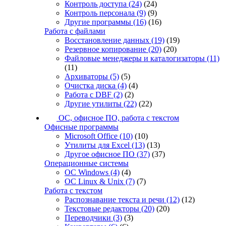
Контроль доступа
(24)
(24)
Контроль персонала
(9)
(9)
Другие программы
(16)
(16)
Работа с файлами
Восстановление данных
(19)
(19)
Резервное копирование
(20)
(20)
Файловые менеджеры и каталогизаторы
(11)
(11)
Архиваторы
(5)
(5)
Очистка диска
(4)
(4)
Работа с DBF
(2)
(2)
Другие утилиты
(22)
(22)
ОС, офисное ПО, работа с текстом
Офисные программы
Microsoft Office
(10)
(10)
Утилиты для Excel
(13)
(13)
Другое офисное ПО
(37)
(37)
Операционные системы
ОС Windows
(4)
(4)
ОС Linux & Unix
(7)
(7)
Работа с текстом
Распознавание текста и речи
(12)
(12)
Текстовые редакторы
(20)
(20)
Переводчики
(3)
(3)