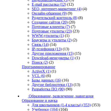
E-mail рассылка
(12)
(12)
SEO, интернет-маркетинг
(4)
(4)
Онлайн-общение
(9)
(9)
Родительский контроль
(8)
(8)
Создание сайтов
(20)
(20)
Почтовые клиенты
(7)
(7)
Почтовые утилиты
(23)
(23)
WWW-утилиты
(1)
(1)
Браузеры и утилиты
(2)
(2)
Связь
(14)
(14)
IP-телефония
(13)
(13)
Другие приложения
(15)
(15)
Download-менеджеры
(1)
(1)
Поиск
(2)
(2)
Программирование
ActiveX
(1)
(1)
VCL
(6)
(6)
Базы данных
(16)
(16)
Другие библиотеки
(13)
(13)
Разработка ПО
(90)
(90)
Образование, развлечение, навигация
Образование и наука
Для школьников (1-4 классы)
(353)
(353)
Учебники
(104)
(104)