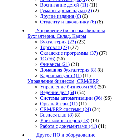
Воспитание детей
(11)
(11)
Гуманитарные науки
(2)
(2)
Другие издания
(6)
(6)
Студенту и школьнику
(6)
(6)
Управление бизнесом, финансы
Бухгалтерия. Склад. Кадры
Бухгалтерия
(23)
(23)
Торговля
(27)
(27)
Складские программы
(37)
(37)
1С
(56)
(56)
Финансы
(21)
(21)
Домашняя бухгалтерия
(8)
(8)
Кадровый учет
(11)
(11)
Управление бизнесом, CRM/ERP
Управление бизнесом
(50)
(50)
Ведение дел
(54)
(54)
Системы автоматизации
(96)
(96)
Органайзеры
(11)
(11)
CRM/ERP-системы
(24)
(24)
Бизнес-план
(8)
(8)
Учет компьютеров
(13)
(13)
Работа с документами
(41)
(41)
Другое ПО и оборудование