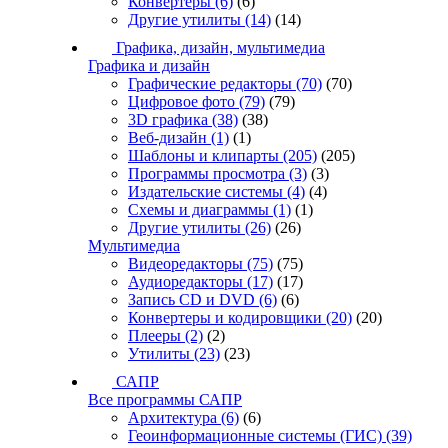
Конвертеры
(6)
(6)
Другие утилиты
(14)
(14)
Графика, дизайн, мультимедиа
Графика и дизайн
Графические редакторы
(70)
(70)
Цифровое фото
(79)
(79)
3D графика
(38)
(38)
Веб-дизайн
(1)
(1)
Шаблоны и клипарты
(205)
(205)
Программы просмотра
(3)
(3)
Издательские системы
(4)
(4)
Схемы и диаграммы
(1)
(1)
Другие утилиты
(26)
(26)
Мультимедиа
Видеоредакторы
(75)
(75)
Аудиоредакторы
(17)
(17)
Запись CD и DVD
(6)
(6)
Конвертеры и кодировщики
(20)
(20)
Плееры
(2)
(2)
Утилиты
(23)
(23)
САПР
Все программы САПР
Архитектура
(6)
(6)
Геоинформационные системы (ГИС)
(39)