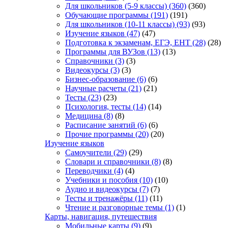
Для школьников (5-9 классы)
(360)
(360)
Обучающие программы
(191)
(191)
Для школьников (10-11 классы)
(93)
(93)
Изучение языков
(47)
(47)
Подготовка к экзаменам, ЕГЭ, ЕНТ
(28)
(28)
Программы для ВУЗов
(13)
(13)
Справочники
(3)
(3)
Видеокурсы
(3)
(3)
Бизнес-образование
(6)
(6)
Научные расчеты
(21)
(21)
Тесты
(23)
(23)
Психология, тесты
(14)
(14)
Медицина
(8)
(8)
Расписание занятий
(6)
(6)
Прочие программы
(20)
(20)
Изучение языков
Самоучители
(29)
(29)
Словари и справочники
(8)
(8)
Переводчики
(4)
(4)
Учебники и пособия
(10)
(10)
Аудио и видеокурсы
(7)
(7)
Тесты и тренажёры
(11)
(11)
Чтение и разговорные темы
(1)
(1)
Карты, навигация, путешествия
Мобильные карты
(9)
(9)