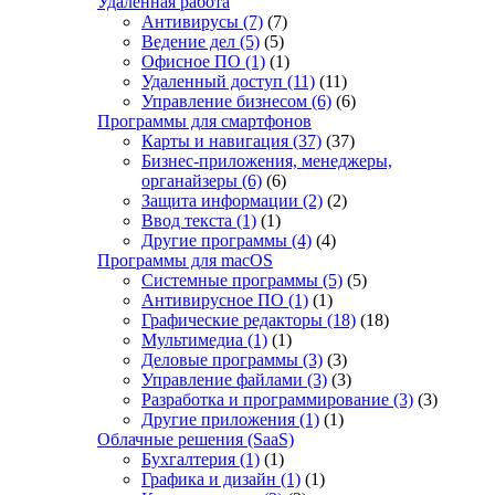
Удаленная работа
Антивирусы
(7)
(7)
Ведение дел
(5)
(5)
Офисное ПО
(1)
(1)
Удаленный доступ
(11)
(11)
Управление бизнесом
(6)
(6)
Программы для смартфонов
Карты и навигация
(37)
(37)
Бизнес-приложения, менеджеры,
органайзеры
(6)
(6)
Защита информации
(2)
(2)
Ввод текста
(1)
(1)
Другие программы
(4)
(4)
Программы для macOS
Системные программы
(5)
(5)
Антивирусное ПО
(1)
(1)
Графические редакторы
(18)
(18)
Мультимедиа
(1)
(1)
Деловые программы
(3)
(3)
Управление файлами
(3)
(3)
Разработка и программирование
(3)
(3)
Другие приложения
(1)
(1)
Облачные решения (SaaS)
Бухгалтерия
(1)
(1)
Графика и дизайн
(1)
(1)