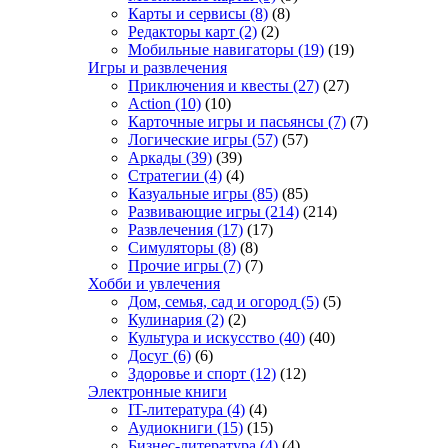
Карты и сервисы
(8)
(8)
Редакторы карт
(2)
(2)
Мобильные навигаторы
(19)
(19)
Игры и развлечения
Приключения и квесты
(27)
(27)
Action
(10)
(10)
Карточные игры и пасьянсы
(7)
(7)
Логические игры
(57)
(57)
Аркады
(39)
(39)
Стратегии
(4)
(4)
Казуальные игры
(85)
(85)
Развивающие игры
(214)
(214)
Развлечения
(17)
(17)
Симуляторы
(8)
(8)
Прочие игры
(7)
(7)
Хобби и увлечения
Дом, семья, сад и огород
(5)
(5)
Кулинария
(2)
(2)
Культура и искусство
(40)
(40)
Досуг
(6)
(6)
Здоровье и спорт
(12)
(12)
Электронные книги
IT-литература
(4)
(4)
Аудиокниги
(15)
(15)
Бизнес-литература
(4)
(4)