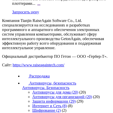
плоттерами...
...
Запросить цену
Компания Tianjin RaiseAgain Software Co., Ltd.
специализируется на исследованиях и разработках
программного и аппаратного обеспечения электронных
систем управления компьютерами, обслуживает сферу
интеллектуального производства GetonAgain, обеспечивая
эффективную работу всего оборудования и поддерживая
интеллектуальное управление.
Официальный дистрибьютор ПО Гетон — ООО «Гербер-Т».
Сайт:
https://www.raiseagaintech.com/
Распродажа
Антивирусы, безопасность
Антивирусы. Безопасность
Антивирусы для дома
(20)
(20)
Антивирусы для организаций
(20)
(20)
Защита информации
(29)
(29)
Интернет и Сеть
(8)
(8)
Шифрование
(2)
(2)