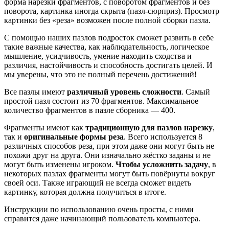
форма нарезки фрагментов, с поворотом фрагментов и без
поворота, картинка иногда скрыта (пазл-сюрприз). Просмотр
картинки без «реза» возможен после полной сборки пазла.
С помощью наших пазлов подросток сможет развить в себе
такие важные качества, как наблюдательность, логическое
мышление, усидчивость, умение находить сходства и
различия, настойчивость и способность достигать целей. И
мы уверены, что это не полный перечень достижений!
Все пазлы имеют
различный уровень сложности
. Самый
простой пазл состоит из 70 фрагментов. Максимальное
количество фрагментов в пазле сборника — 400.
Фрагменты имеют как
традиционную для пазлов нарезку
,
так и
оригинальные формы реза
. Всего используется 8
различных способов реза, при этом даже они могут быть не
похожи друг на друга. Они изначально жёстко заданы и не
могут быть изменены игроком.
Чтобы усложнить задачу
, в
некоторых пазлах фрагменты могут быть повёрнуты вокруг
своей оси. Также играющий не всегда сможет видеть
картинку, которая должна получиться в итоге.
Инструкции по использованию очень просты, с ними
справится даже начинающий пользователь компьютера.