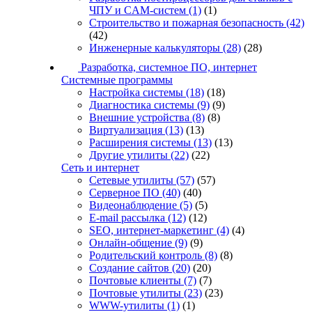
ЧПУ и CAM-систем
(1)
(1)
Строительство и пожарная безопасность
(42)
(42)
Инженерные калькуляторы
(28)
(28)
Разработка, системное ПО, интернет
Системные программы
Настройка системы
(18)
(18)
Диагностика системы
(9)
(9)
Внешние устройства
(8)
(8)
Виртуализация
(13)
(13)
Расширения системы
(13)
(13)
Другие утилиты
(22)
(22)
Сеть и интернет
Сетевые утилиты
(57)
(57)
Серверное ПО
(40)
(40)
Видеонаблюдение
(5)
(5)
E-mail рассылка
(12)
(12)
SEO, интернет-маркетинг
(4)
(4)
Онлайн-общение
(9)
(9)
Родительский контроль
(8)
(8)
Создание сайтов
(20)
(20)
Почтовые клиенты
(7)
(7)
Почтовые утилиты
(23)
(23)
WWW-утилиты
(1)
(1)