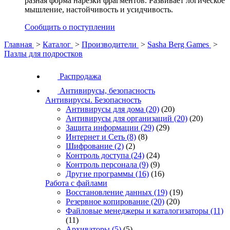
разная форма нарезки фрагментов. Развивает логическое
мышление, настойчивость и усидчивость.
Сообщить о поступлении
Главная
>
Каталог
>
Производители
>
Sasha Berg Games
>
Пазлы для подростков
Распродажа
Антивирусы, безопасность
Антивирусы. Безопасность
Антивирусы для дома
(20)
(20)
Антивирусы для организаций
(20)
(20)
Защита информации
(29)
(29)
Интернет и Сеть
(8)
(8)
Шифрование
(2)
(2)
Контроль доступа
(24)
(24)
Контроль персонала
(9)
(9)
Другие программы
(16)
(16)
Работа с файлами
Восстановление данных
(19)
(19)
Резервное копирование
(20)
(20)
Файловые менеджеры и каталогизаторы
(11)
(11)
Архиваторы
(5)
(5)