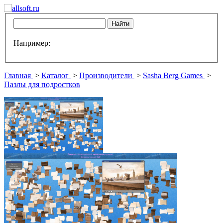
Например:
Главная
>
Каталог
>
Производители
>
Sasha Berg Games
>
Пазлы для подростков