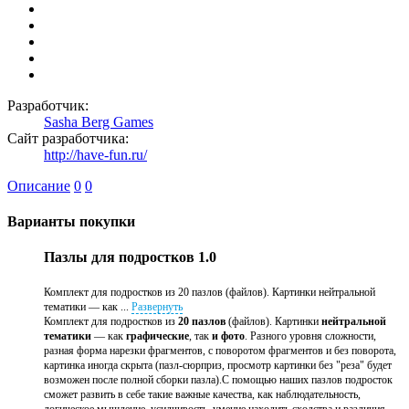
Разработчик:
Sasha Berg Games
Сайт разработчика:
http://have-fun.ru/
Описание
0
0
Варианты покупки
Пазлы для подростков 1.0
Комплект для подростков из 20 пазлов (файлов). Картинки нейтральной
тематики — как ...
Развернуть
Комплект для подростков из
20 пазлов
(файлов). Картинки
нейтральной
тематики
— как
графические
, так
и фото
. Разного уровня сложности,
разная форма нарезки фрагментов, с поворотом фрагментов и без поворота,
картинка иногда скрыта (пазл-сюрприз, просмотр картинки без "реза" будет
возможен после полной сборки пазла).С помощью наших пазлов подросток
сможет развить в себе такие важные качества, как наблюдательность,