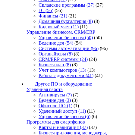
Складские программы
(37)
(37)
1С
(56)
(56)
Финансы
(21)
(21)
Домашняя бухгалтерия
(8)
(8)
Кадровый учет
(11)
(11)
Управление бизнесом, CRM/ERP
Управление бизнесом
(50)
(50)
Ведение дел
(54)
(54)
Системы автоматизации
(96)
(96)
Органайзеры
(8)
(8)
CRM/ERP-системы
(24)
(24)
Бизнес-план
(8)
(8)
Учет компьютеров
(13)
(13)
Работа с документами
(41)
(41)
Другое ПО и оборудование
Удаленная работа
Антивирусы
(7)
(7)
Ведение дел
(3)
(3)
Офисное ПО
(1)
(1)
Удаленный доступ
(11)
(11)
Управление бизнесом
(6)
(6)
Программы для смартфонов
Карты и навигация
(37)
(37)
Бизнес-приложения, менеджеры,