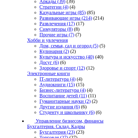
Аркады
(39)
(39)
Стратегии
(4)
(4)
Казуальные игры
(85)
(85)
Развивающие игры
(214)
(214)
Развлечения
(17)
(17)
Симуляторы
(8)
(8)
Прочие игры
(7)
(7)
Хобби и увлечения
Дом, семья, сад и огород
(5)
(5)
Кулинария
(2)
(2)
Культура и искусство
(40)
(40)
Досуг
(6)
(6)
Здоровье и спорт
(12)
(12)
Электронные книги
IT-литература
(4)
(4)
Аудиокниги
(15)
(15)
Бизнес-литература
(4)
(4)
Воспитание детей
(11)
(11)
Гуманитарные науки
(2)
(2)
Другие издания
(6)
(6)
Студенту и школьнику
(6)
(6)
Управление бизнесом, финансы
Бухгалтерия. Склад. Кадры
Бухгалтерия
(23)
(23)
Торговля
(27)
(27)