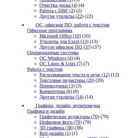
Очистка диска
(4)
(4)
Работа с DBF
(2)
(2)
Другие утилиты
(22)
(22)
ОС, офисное ПО, работа с текстом
Офисные программы
Microsoft Office
(10)
(10)
Утилиты для Excel
(13)
(13)
Другое офисное ПО
(37)
(37)
Операционные системы
ОС Windows
(4)
(4)
ОС Linux & Unix
(7)
(7)
Работа с текстом
Распознавание текста и речи
(12)
(12)
Текстовые редакторы
(20)
(20)
Переводчики
(3)
(3)
Конвертеры
(6)
(6)
Другие утилиты
(14)
(14)
Графика, дизайн, мультимедиа
Графика и дизайн
Графические редакторы
(70)
(70)
Цифровое фото
(79)
(79)
3D графика
(38)
(38)
Веб-дизайн
(1)
(1)