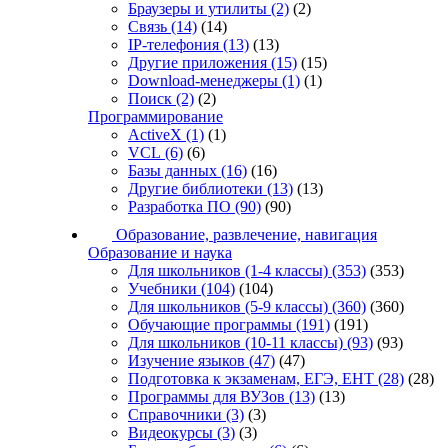
Браузеры и утилиты
(2)
(2)
Связь
(14)
(14)
IP-телефония
(13)
(13)
Другие приложения
(15)
(15)
Download-менеджеры
(1)
(1)
Поиск
(2)
(2)
Программирование
ActiveX
(1)
(1)
VCL
(6)
(6)
Базы данных
(16)
(16)
Другие библиотеки
(13)
(13)
Разработка ПО
(90)
(90)
Образование, развлечение, навигация
Образование и наука
Для школьников (1-4 классы)
(353)
(353)
Учебники
(104)
(104)
Для школьников (5-9 классы)
(360)
(360)
Обучающие программы
(191)
(191)
Для школьников (10-11 классы)
(93)
(93)
Изучение языков
(47)
(47)
Подготовка к экзаменам, ЕГЭ, ЕНТ
(28)
(28)
Программы для ВУЗов
(13)
(13)
Справочники
(3)
(3)
Видеокурсы
(3)
(3)