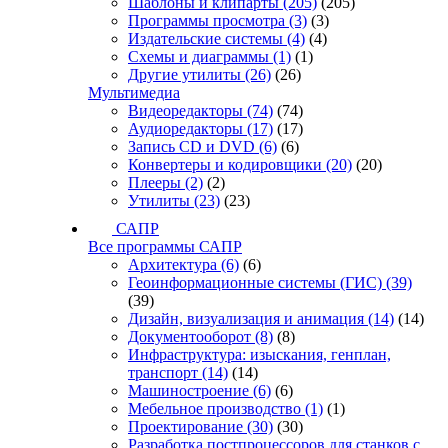
Шаблоны и клипарты
(205)
(205)
Программы просмотра
(3)
(3)
Издательские системы
(4)
(4)
Схемы и диаграммы
(1)
(1)
Другие утилиты
(26)
(26)
Мультимедиа
Видеоредакторы
(74)
(74)
Аудиоредакторы
(17)
(17)
Запись CD и DVD
(6)
(6)
Конвертеры и кодировщики
(20)
(20)
Плееры
(2)
(2)
Утилиты
(23)
(23)
САПР
Все программы САПР
Архитектура
(6)
(6)
Геоинформационные системы (ГИС)
(39)
(39)
Дизайн, визуализация и анимация
(14)
(14)
Документооборот
(8)
(8)
Инфраструктура: изыскания, генплан,
транспорт
(14)
(14)
Машиностроение
(6)
(6)
Мебельное производство
(1)
(1)
Проектирование
(30)
(30)
Разработка постпроцессоров для станков с