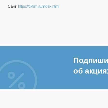
Сайт:
https://cktrm.ru/index.html
Подпиши
об акция