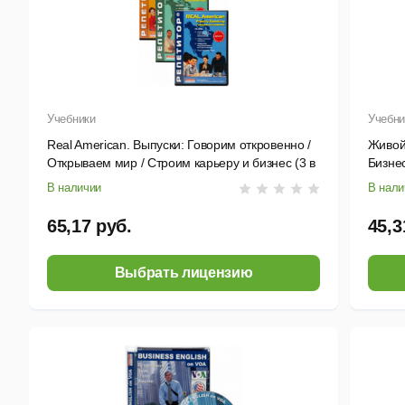
Учебники
Учебни
Real American. Выпуски: Говорим откровенно /
Живой
Открываем мир / Строим карьеру и бизнес (3 в
Бизнес
1): эл. версии с запасными активациями и
верси
В наличии
В нали
бонусными аудиокурсами
65,17 руб.
45,3
Выбрать лицензию