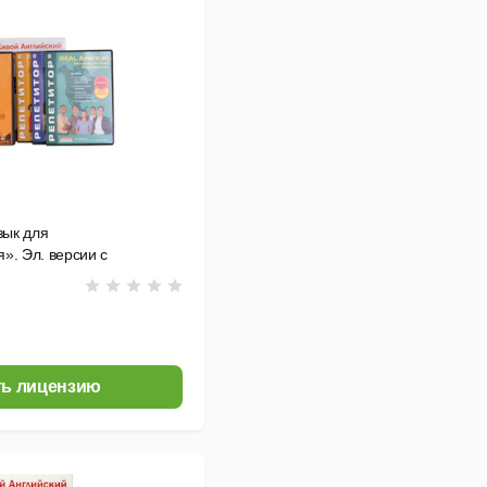
зык для
». Эл. версии с
ями и бонусными
ь лицензию