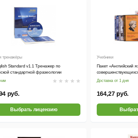
и тренажёры
Учебники
glish Standard v1.1 Тренажер по
Пакет «Английский я
йской стандартной фразеологии
совершенствующихся
связи в авиации. Электронная версия
запасными активаци
чии
Доставка от 1 дня
аудиокурсами
94 руб.
164,27 руб.
Выбрать лицензию
Выбрат