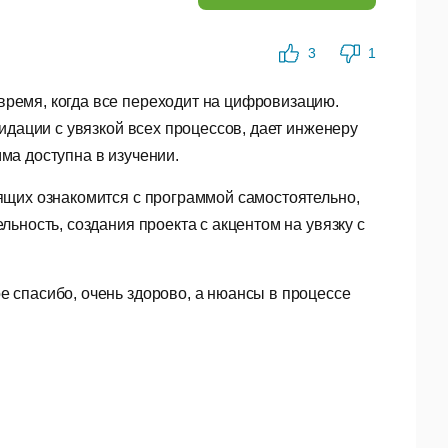
3
1
жим – 30 дней, который позволит вам оценить
ремя, когда все переходит на цифровизацию.
идации с увязкой всех процессов, дает инженеру
просто поможет вам сориентироваться в системе, но
ма доступна в изучении.
D.
ящих ознакомится с программой самостоятельно,
ьность, создания проекта с акцентом на увязку с
е спасибо, очень здорово, а нюансы в процессе
DA, FBX