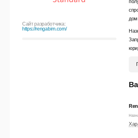
пол
спр
дом 
Сайт разработчика:
https://rengabim.com/
Наз
Зап
юри
Ва
Ren
Назна
Хар