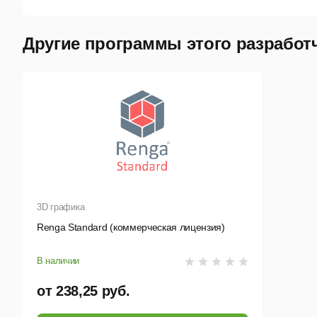
И
Другие программы этого разработ
В
Э
Э
Э
Э
3D графика
Огр
Renga Standard (коммерческая лицензия)
П
В наличии
И
от 238,25 руб.
в