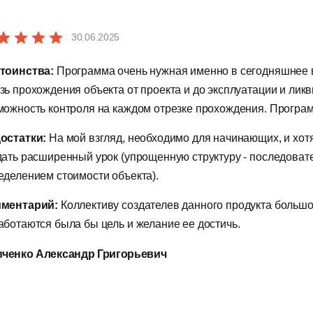
воего дома-мечты.
30.06.2025
акомительный режим:
 удобного знакомства с системой встроен ознакомительный ре
тоинства:
Программа очень нужная именно в сегодняшнее в
зь прохождения объекта от проекта и до эксплуатации и ликв
можности системы. Кроме этого, имеется справка, которая не 
можность контроля на каждом отрезке прохождения. Програм
ыполнить тестовый проект для лучшего понимания работы в 3
овные возможности:
остатки:
На мой взгляд, необходимо для начинающих, и хот
дать расширенный урок (упрощенную структуру - последовател
нструменты для моделирования здания
еделением стоимости объекта).
ткрытие проекта в формате RNP
ментарий:
Коллективу создателев данного продукта большо
аботаются была бы цель и желание ее достичь.
абота с шаблоном проекта в формате RNT
ченко Александр Григорьевич
ставка из DWG/DXF и PDF
ставка из 3D-форматов 3DS, LightWave 3D, STL, OBJ, COLLA
ставка из 3D-формата C3D