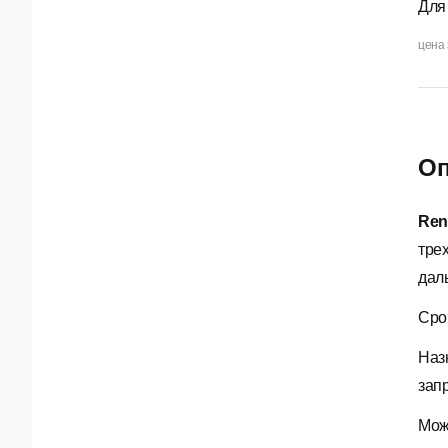
Для
цена 
Оп
Ren
тре
дал
Сро
Наз
зап
Мож