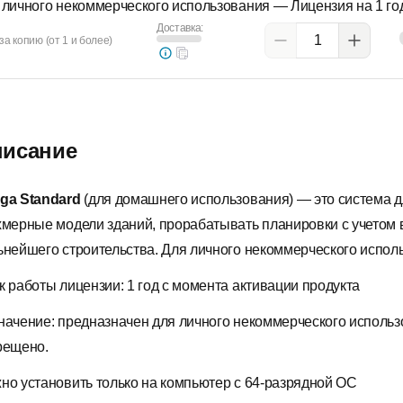
 личного некоммерческого использования — Лицензия на 1 год
Доставка:
за копию (от 1 и более)
исание
ga Standard
(для домашнего использования) — это система д
хмерные модели зданий, прорабатывать планировки с учетом 
ьнейшего строительства. Для личного некоммерческого испол
к работы лицензии: 1 год с момента активации продукта
начение: предназначен для личного некоммерческого использ
рещено.
но установить только на компьютер с 64-разрядной ОС