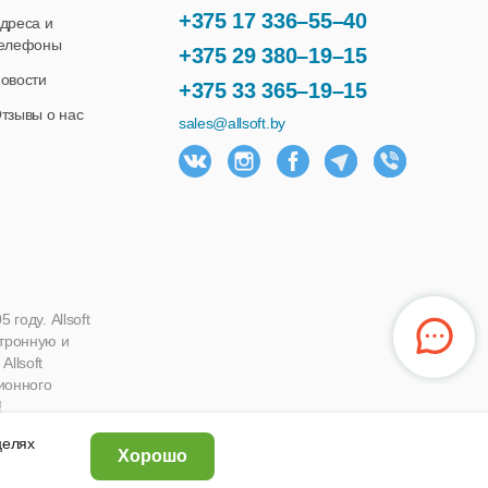
+375 17 336–55–40
дреса и
елефоны
+375 29 380–19–15
овости
+375 33 365–19–15
тзывы о нас
sales@allsoft.by
году. Allsoft
ктронную и
llsoft
ионного
!
 целях
Хорошо