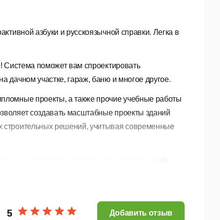
активной азбуки и русскоязычной справки. Легка в
о! Система поможет вам спроектировать
а дачном участке, гараж, баню и многое другое.
ипломные проекты, а также прочие учебные работы
озволяет создавать масштабные проекты зданий
ых строительных решений, учитывая современные
звивать у детей пространственное воображение,
ринятые строительные термины – стена,
ого образования человек сможет создать 3D-модель
5
Добавить отзыв