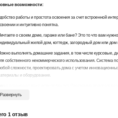
овные возможности:
добство работы и простота освоения за счет встроенной интер
своении и интуитивно понятна.
ечтаете о своем доме, гараже или бане? Это то что вам нужн
ндивидуальный жилой дом, коттедж, загородный дом или дом н
ожно выполнять домашние задания, в том числе курсовые, д
ля собственного некоммерческого использования. Система п
юбой сложности, проектировать дома с учетом инновационн
атериалы и оборудование.
егко осваивают даже дети от 6ти лет. Программа помогает ра
чит их изобретать и проектировать.
Развернуть
спользуя в качестве инструментов для моделирования общеп
ерекрытие, крыша, окно, дверь, даже не имеющий строительн
его 1 отзыв