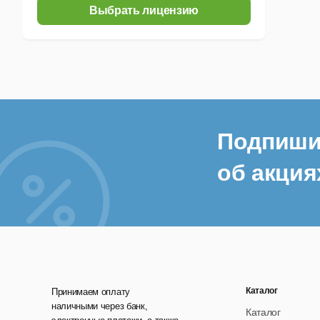
Выбрать лицензию
Акт
В
Л
Тех
Подпиши
Тех
АСКО
об акция
Каталог
Принимаем оплату
наличными через банк,
Каталог