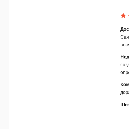
с
Озн
Для
Дос
Свя
воз
воз
и в
Осн
Нед
соз
И
опр
О
Ком
дор
Р
Шев
В
В
В