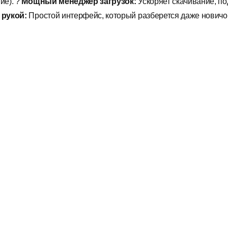
ие). ?
Мощный менеджер загрузок:
Ускоряет скачивание, п
 рукой:
Простой интерфейс, который разберется даже новичо