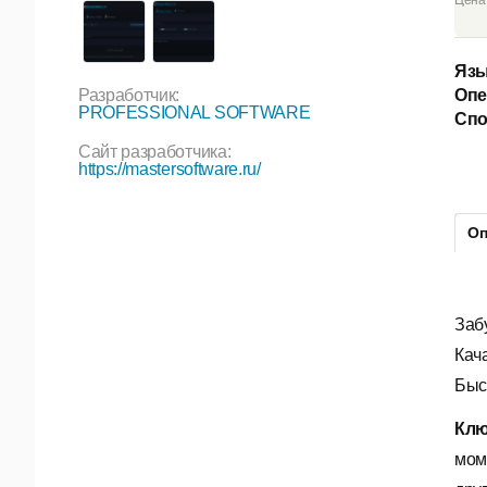
Цена
Язы
Разработчик:
Опе
PROFESSIONAL SOFTWARE
Спо
Сайт разработчика:
https://mastersoftware.ru/
Оп
Заб
Кач
Быст
Клю
мом