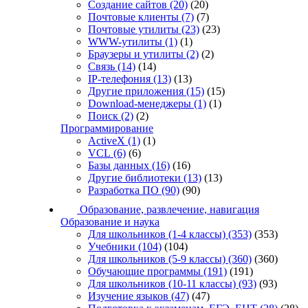
Создание сайтов
(20)
(20)
Почтовые клиенты
(7)
(7)
Почтовые утилиты
(23)
(23)
WWW-утилиты
(1)
(1)
Браузеры и утилиты
(2)
(2)
Связь
(14)
(14)
IP-телефония
(13)
(13)
Другие приложения
(15)
(15)
Download-менеджеры
(1)
(1)
Поиск
(2)
(2)
Программирование
ActiveX
(1)
(1)
VCL
(6)
(6)
Базы данных
(16)
(16)
Другие библиотеки
(13)
(13)
Разработка ПО
(90)
(90)
Образование, развлечение, навигация
Образование и наука
Для школьников (1-4 классы)
(353)
(353)
Учебники
(104)
(104)
Для школьников (5-9 классы)
(360)
(360)
Обучающие программы
(191)
(191)
Для школьников (10-11 классы)
(93)
(93)
Изучение языков
(47)
(47)