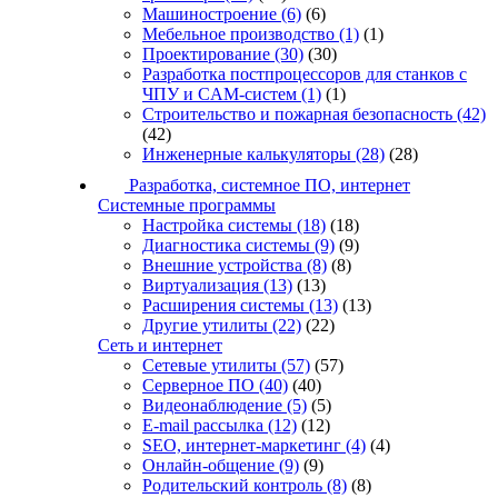
Машиностроение
(6)
(6)
Мебельное производство
(1)
(1)
Проектирование
(30)
(30)
Разработка постпроцессоров для станков с
ЧПУ и CAM-систем
(1)
(1)
Строительство и пожарная безопасность
(42)
(42)
Инженерные калькуляторы
(28)
(28)
Разработка, системное ПО, интернет
Системные программы
Настройка системы
(18)
(18)
Диагностика системы
(9)
(9)
Внешние устройства
(8)
(8)
Виртуализация
(13)
(13)
Расширения системы
(13)
(13)
Другие утилиты
(22)
(22)
Сеть и интернет
Сетевые утилиты
(57)
(57)
Серверное ПО
(40)
(40)
Видеонаблюдение
(5)
(5)
E-mail рассылка
(12)
(12)
SEO, интернет-маркетинг
(4)
(4)
Онлайн-общение
(9)
(9)
Родительский контроль
(8)
(8)