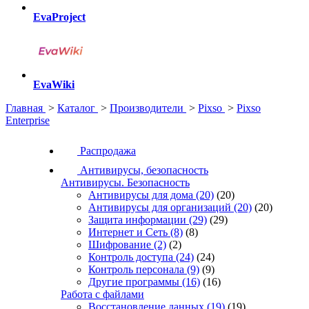
EvaProject
EvaWiki
Главная
>
Каталог
>
Производители
>
Pixso
>
Pixso
Enterprise
Распродажа
Антивирусы, безопасность
Антивирусы. Безопасность
Антивирусы для дома
(20)
(20)
Антивирусы для организаций
(20)
(20)
Защита информации
(29)
(29)
Интернет и Сеть
(8)
(8)
Шифрование
(2)
(2)
Контроль доступа
(24)
(24)
Контроль персонала
(9)
(9)
Другие программы
(16)
(16)
Работа с файлами
Восстановление данных
(19)
(19)