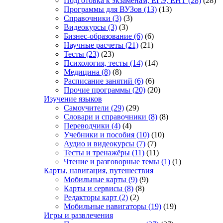
Подготовка к экзаменам, ЕГЭ, ЕНТ
(28)
(28)
Программы для ВУЗов
(13)
(13)
Справочники
(3)
(3)
Видеокурсы
(3)
(3)
Бизнес-образование
(6)
(6)
Научные расчеты
(21)
(21)
Тесты
(23)
(23)
Психология, тесты
(14)
(14)
Медицина
(8)
(8)
Расписание занятий
(6)
(6)
Прочие программы
(20)
(20)
Изучение языков
Самоучители
(29)
(29)
Словари и справочники
(8)
(8)
Переводчики
(4)
(4)
Учебники и пособия
(10)
(10)
Аудио и видеокурсы
(7)
(7)
Тесты и тренажёры
(11)
(11)
Чтение и разговорные темы
(1)
(1)
Карты, навигация, путешествия
Мобильные карты
(9)
(9)
Карты и сервисы
(8)
(8)
Редакторы карт
(2)
(2)
Мобильные навигаторы
(19)
(19)
Игры и развлечения