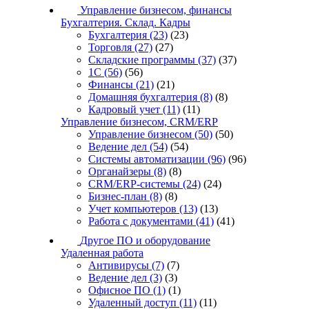
Управление бизнесом, финансы
Бухгалтерия. Склад. Кадры
Бухгалтерия
(23)
(23)
Торговля
(27)
(27)
Складские программы
(37)
(37)
1С
(56)
(56)
Финансы
(21)
(21)
Домашняя бухгалтерия
(8)
(8)
Кадровый учет
(11)
(11)
Управление бизнесом, CRM/ERP
Управление бизнесом
(50)
(50)
Ведение дел
(54)
(54)
Системы автоматизации
(96)
(96)
Органайзеры
(8)
(8)
CRM/ERP-системы
(24)
(24)
Бизнес-план
(8)
(8)
Учет компьютеров
(13)
(13)
Работа с документами
(41)
(41)
Другое ПО и оборудование
Удаленная работа
Антивирусы
(7)
(7)
Ведение дел
(3)
(3)
Офисное ПО
(1)
(1)
Удаленный доступ
(11)
(11)