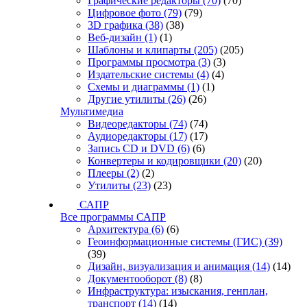
Графические редакторы
(70)
(70)
Цифровое фото
(79)
(79)
3D графика
(38)
(38)
Веб-дизайн
(1)
(1)
Шаблоны и клипарты
(205)
(205)
Программы просмотра
(3)
(3)
Издательские системы
(4)
(4)
Схемы и диаграммы
(1)
(1)
Другие утилиты
(26)
(26)
Мультимедиа
Видеоредакторы
(74)
(74)
Аудиоредакторы
(17)
(17)
Запись CD и DVD
(6)
(6)
Конвертеры и кодировщики
(20)
(20)
Плееры
(2)
(2)
Утилиты
(23)
(23)
САПР
Все программы САПР
Архитектура
(6)
(6)
Геоинформационные системы (ГИС)
(39)
(39)
Дизайн, визуализация и анимация
(14)
(14)
Документооборот
(8)
(8)
Инфраструктура: изыскания, генплан,
транспорт
(14)
(14)