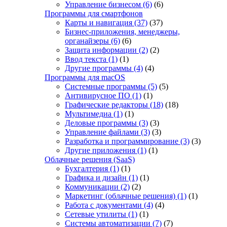
Управление бизнесом
(6)
(6)
Программы для смартфонов
Карты и навигация
(37)
(37)
Бизнес-приложения, менеджеры,
органайзеры
(6)
(6)
Защита информации
(2)
(2)
Ввод текста
(1)
(1)
Другие программы
(4)
(4)
Программы для macOS
Системные программы
(5)
(5)
Антивирусное ПО
(1)
(1)
Графические редакторы
(18)
(18)
Мультимедиа
(1)
(1)
Деловые программы
(3)
(3)
Управление файлами
(3)
(3)
Разработка и программирование
(3)
(3)
Другие приложения
(1)
(1)
Облачные решения (SaaS)
Бухгалтерия
(1)
(1)
Графика и дизайн
(1)
(1)
Коммуникации
(2)
(2)
Маркетинг (облачные решения)
(1)
(1)
Работа с документами
(4)
(4)
Сетевые утилиты
(1)
(1)
Системы автоматизации
(7)
(7)