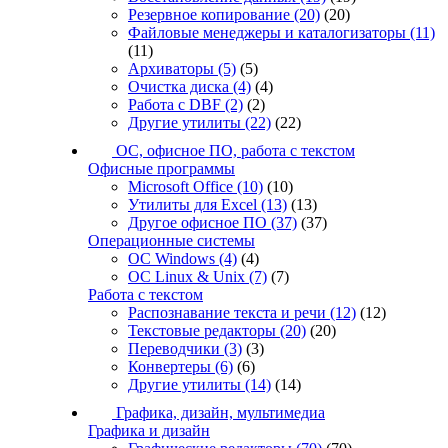
Резервное копирование
(20)
(20)
Файловые менеджеры и каталогизаторы
(11)
(11)
Архиваторы
(5)
(5)
Очистка диска
(4)
(4)
Работа с DBF
(2)
(2)
Другие утилиты
(22)
(22)
ОС, офисное ПО, работа с текстом
Офисные программы
Microsoft Office
(10)
(10)
Утилиты для Excel
(13)
(13)
Другое офисное ПО
(37)
(37)
Операционные системы
ОС Windows
(4)
(4)
ОС Linux & Unix
(7)
(7)
Работа с текстом
Распознавание текста и речи
(12)
(12)
Текстовые редакторы
(20)
(20)
Переводчики
(3)
(3)
Конвертеры
(6)
(6)
Другие утилиты
(14)
(14)
Графика, дизайн, мультимедиа
Графика и дизайн