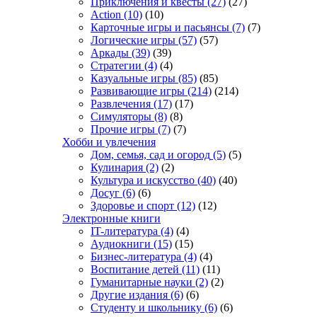
Приключения и квесты
(27)
(27)
Action
(10)
(10)
Карточные игры и пасьянсы
(7)
(7)
Логические игры
(57)
(57)
Аркады
(39)
(39)
Стратегии
(4)
(4)
Казуальные игры
(85)
(85)
Развивающие игры
(214)
(214)
Развлечения
(17)
(17)
Симуляторы
(8)
(8)
Прочие игры
(7)
(7)
Хобби и увлечения
Дом, семья, сад и огород
(5)
(5)
Кулинария
(2)
(2)
Культура и искусство
(40)
(40)
Досуг
(6)
(6)
Здоровье и спорт
(12)
(12)
Электронные книги
IT-литература
(4)
(4)
Аудиокниги
(15)
(15)
Бизнес-литература
(4)
(4)
Воспитание детей
(11)
(11)
Гуманитарные науки
(2)
(2)
Другие издания
(6)
(6)
Студенту и школьнику
(6)
(6)