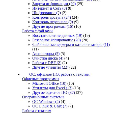
Защита информации
(29)
(29)
Интернет и Сеть
(8)
(8)
Шифрование
(2)
(2)
Контроль доступа
(24)
(24)
Контроль персонала
(9)
(9)
Другие программы
(16)
(16)
Работа с файлами
Восстановление данных
(19)
(19)
Резервное копирование
(20)
(20)
Файловые менеджеры и каталогизаторы
(11)
(11)
Архиваторы
(5)
(5)
Очистка диска
(4)
(4)
Работа с DBF
(2)
(2)
Другие утилиты
(22)
(22)
ОС, офисное ПО, работа с текстом
Офисные программы
Microsoft Office
(10)
(10)
Утилиты для Excel
(13)
(13)
Другое офисное ПО
(37)
(37)
Операционные системы
ОС Windows
(4)
(4)
ОС Linux & Unix
(7)
(7)
Работа с текстом