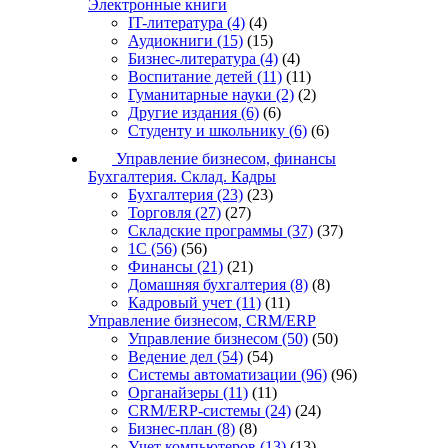
Электронные книги
IT-литература
(4)
(4)
Аудиокниги
(15)
(15)
Бизнес-литература
(4)
(4)
Воспитание детей
(11)
(11)
Гуманитарные науки
(2)
(2)
Другие издания
(6)
(6)
Студенту и школьнику
(6)
(6)
Управление бизнесом, финансы
Бухгалтерия. Склад. Кадры
Бухгалтерия
(23)
(23)
Торговля
(27)
(27)
Складские программы
(37)
(37)
1С
(56)
(56)
Финансы
(21)
(21)
Домашняя бухгалтерия
(8)
(8)
Кадровый учет
(11)
(11)
Управление бизнесом, CRM/ERP
Управление бизнесом
(50)
(50)
Ведение дел
(54)
(54)
Системы автоматизации
(96)
(96)
Органайзеры
(11)
(11)
CRM/ERP-системы
(24)
(24)
Бизнес-план
(8)
(8)
Учет компьютеров
(13)
(13)