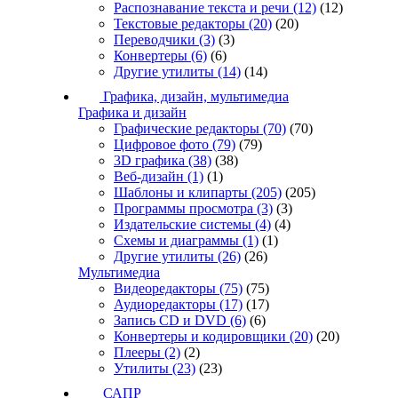
Распознавание текста и речи
(12)
(12)
Текстовые редакторы
(20)
(20)
Переводчики
(3)
(3)
Конвертеры
(6)
(6)
Другие утилиты
(14)
(14)
Графика, дизайн, мультимедиа
Графика и дизайн
Графические редакторы
(70)
(70)
Цифровое фото
(79)
(79)
3D графика
(38)
(38)
Веб-дизайн
(1)
(1)
Шаблоны и клипарты
(205)
(205)
Программы просмотра
(3)
(3)
Издательские системы
(4)
(4)
Схемы и диаграммы
(1)
(1)
Другие утилиты
(26)
(26)
Мультимедиа
Видеоредакторы
(75)
(75)
Аудиоредакторы
(17)
(17)
Запись CD и DVD
(6)
(6)
Конвертеры и кодировщики
(20)
(20)
Плееры
(2)
(2)
Утилиты
(23)
(23)
САПР