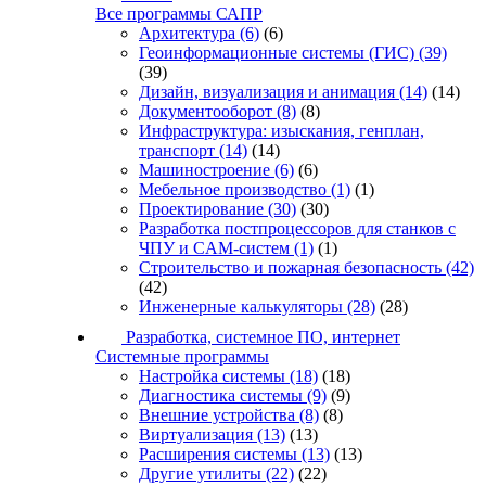
Все программы САПР
Архитектура
(6)
(6)
Геоинформационные системы (ГИС)
(39)
(39)
Дизайн, визуализация и анимация
(14)
(14)
Документооборот
(8)
(8)
Инфраструктура: изыскания, генплан,
транспорт
(14)
(14)
Машиностроение
(6)
(6)
Мебельное производство
(1)
(1)
Проектирование
(30)
(30)
Разработка постпроцессоров для станков с
ЧПУ и CAM-систем
(1)
(1)
Строительство и пожарная безопасность
(42)
(42)
Инженерные калькуляторы
(28)
(28)
Разработка, системное ПО, интернет
Системные программы
Настройка системы
(18)
(18)
Диагностика системы
(9)
(9)
Внешние устройства
(8)
(8)
Виртуализация
(13)
(13)
Расширения системы
(13)
(13)
Другие утилиты
(22)
(22)