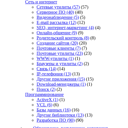
Сеть и интернет
Сетевые утилиты
(57)
(57)
Серверное ПО
(40)
(40)
Видеонаблюдение
(5)
(5)
E-mail рассылка
(12)
(12)
SEO, интернет-маркетинг
(4)
(4)
Онлайн-общение
(9)
(9)
Родительский контроль
(8)
(8)
Создание сайтов
(20)
(20)
Почтовые клиенты
(7)
(7)
Почтовые утилиты
(23)
(23)
WWW-утилиты
(1)
(1)
Браузеры и утилиты
(2)
(2)
Связь
(14)
(14)
IP-телефония
(13)
(13)
Другие приложения
(15)
(15)
Download-менеджеры
(1)
(1)
Поиск
(2)
(2)
Программирование
ActiveX
(1)
(1)
VCL
(6)
(6)
Базы данных
(16)
(16)
Другие библиотеки
(13)
(13)
Разработка ПО
(90)
(90)