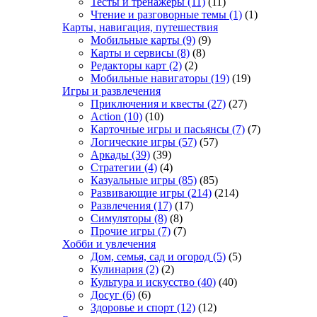
Тесты и тренажёры
(11)
(11)
Чтение и разговорные темы
(1)
(1)
Карты, навигация, путешествия
Мобильные карты
(9)
(9)
Карты и сервисы
(8)
(8)
Редакторы карт
(2)
(2)
Мобильные навигаторы
(19)
(19)
Игры и развлечения
Приключения и квесты
(27)
(27)
Action
(10)
(10)
Карточные игры и пасьянсы
(7)
(7)
Логические игры
(57)
(57)
Аркады
(39)
(39)
Стратегии
(4)
(4)
Казуальные игры
(85)
(85)
Развивающие игры
(214)
(214)
Развлечения
(17)
(17)
Симуляторы
(8)
(8)
Прочие игры
(7)
(7)
Хобби и увлечения
Дом, семья, сад и огород
(5)
(5)
Кулинария
(2)
(2)
Культура и искусство
(40)
(40)
Досуг
(6)
(6)
Здоровье и спорт
(12)
(12)