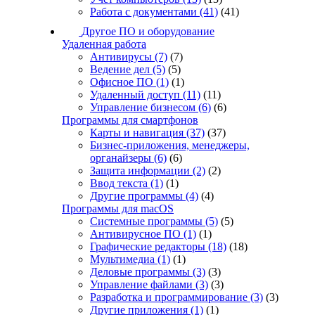
Работа с документами
(41)
(41)
Другое ПО и оборудование
Удаленная работа
Антивирусы
(7)
(7)
Ведение дел
(5)
(5)
Офисное ПО
(1)
(1)
Удаленный доступ
(11)
(11)
Управление бизнесом
(6)
(6)
Программы для смартфонов
Карты и навигация
(37)
(37)
Бизнес-приложения, менеджеры,
органайзеры
(6)
(6)
Защита информации
(2)
(2)
Ввод текста
(1)
(1)
Другие программы
(4)
(4)
Программы для macOS
Системные программы
(5)
(5)
Антивирусное ПО
(1)
(1)
Графические редакторы
(18)
(18)
Мультимедиа
(1)
(1)
Деловые программы
(3)
(3)
Управление файлами
(3)
(3)
Разработка и программирование
(3)
(3)
Другие приложения
(1)
(1)