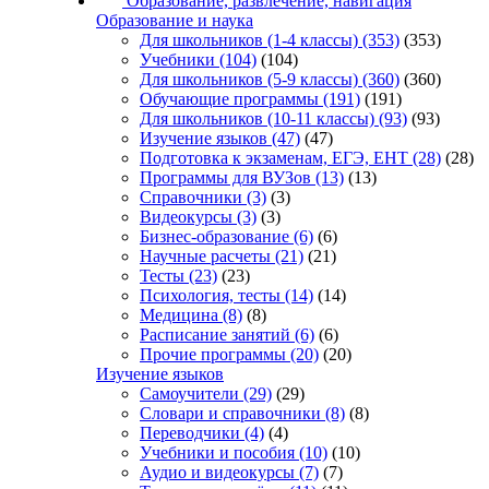
Образование, развлечение, навигация
Образование и наука
Для школьников (1-4 классы)
(353)
(353)
Учебники
(104)
(104)
Для школьников (5-9 классы)
(360)
(360)
Обучающие программы
(191)
(191)
Для школьников (10-11 классы)
(93)
(93)
Изучение языков
(47)
(47)
Подготовка к экзаменам, ЕГЭ, ЕНТ
(28)
(28)
Программы для ВУЗов
(13)
(13)
Справочники
(3)
(3)
Видеокурсы
(3)
(3)
Бизнес-образование
(6)
(6)
Научные расчеты
(21)
(21)
Тесты
(23)
(23)
Психология, тесты
(14)
(14)
Медицина
(8)
(8)
Расписание занятий
(6)
(6)
Прочие программы
(20)
(20)
Изучение языков
Самоучители
(29)
(29)
Словари и справочники
(8)
(8)
Переводчики
(4)
(4)
Учебники и пособия
(10)
(10)
Аудио и видеокурсы
(7)
(7)