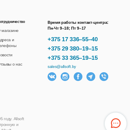
отрудничество
Время работы контакт-центра:
Пн-Чт 9–18; Пт 9–17
 магазине
+375 17 336–55–40
дреса и
елефоны
+375 29 380–19–15
овости
+375 33 365–19–15
тзывы о нас
sales@allsoft.by
году. Allsoft
ктронную и