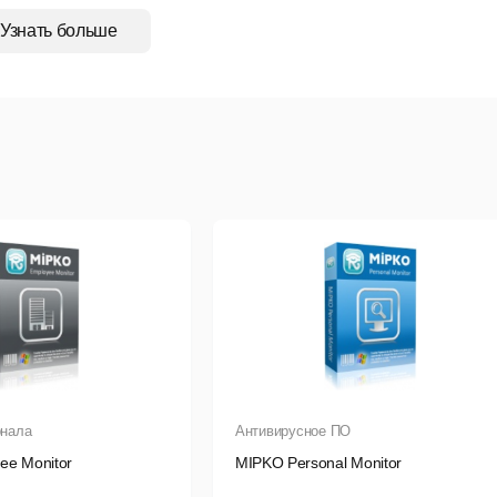
онтроль печати
СпрутМонитор отслеживает все напечатанные
Узнать больше
поздания и прогулы
Система поможет в расчете зарплат и 
кальные особенности
истема правил
Множество встроенных правил и автоматиче
оментально проинформированы, когда пользователь попытает
азу клиентов на флешку, или сыграть в онлайн-казино на рабо
даленное управление
Небезопасные системы, такие как Te
одключиться к любому из компьютеров сотрудников одним клик
OCR
СпрутМонитор распознает текст, который пользователь ви
онала
Антивирусное ПО
нализ производительности труда
СпрутМонитор определит,
ee Monitor
MIPKO Personal Monitor
ффективными, а какие нет.