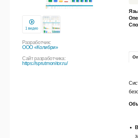
Язы
Опе
Спо
1 видео
Разработчик:
ООО «Колибри»
Оп
Сайт разработчика:
https://sprutmonitor.ru/
Сис
без
Объ
з