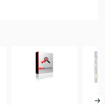
 документы и ведет учет расходов на печать.
штрафов.
ских уведомлений. Например, вы будете
ся загрузить файл на файлообменник, скопировать
чем месте!
amViewer больше не нужны. Вы можете
ом, и удаленно управлять им.
дит на экране компьютера.
 какие действия сотрудника являются