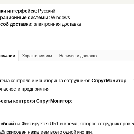
ки интерфейса:
Русский
рационные системы:
Windows
соб доставки:
электронная доставка
исание
Характеристики
Наличие и доставка
тема контроля и мониторинга сотрудников
СпрутМонитор
— э
опасности предприятия.
екты контроля СпрутМонитор:
Вебсайты
Фиксируется URL и время, которое сотрудник прове
аблокирован нажатием всего одной кнопки.