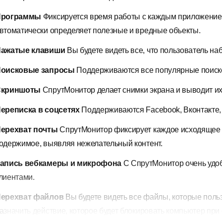
Программы
Фиксируется время работы с каждым приложение
втоматически определяет полезные и вредные объекты.
ажатые клавиши
Вы будете видеть все, что пользователь на
оисковые запросы
Поддерживаются все популярные поиск
Скриншоты
СпрутМонитор делает снимки экрана и выводит их
ереписка в соцсетях
Поддерживаются Facebook, Вконтакте, 
ерехват почты
СпрутМонитор фиксирует каждое исходящее п
одержимое, выявляя нежелательный контент.
апись вебкамеры и микрофона
С СпрутМонитор очень удоб
лиентами.
ерехват файлов
Вы будете видеть все файлы, которые поль
азначить действие, которое будет блокировать компьютер п