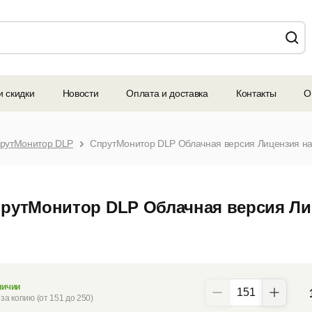
и скидки
Новости
Оплата и доставка
Контакты
О
рутМонитор DLP
СпрутМонитор DLP Облачная версия Лицензия на 
рутМонитор DLP Облачная версия Лиц
личии
за копию (от 151 до 250)