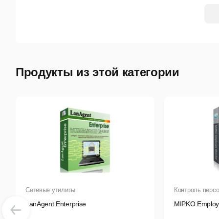
К
О
Уни
Продукты из этой категории
С
м
б
У
п
Сетевые утилиты
Контроль перс
А
LanAgent Enterprise
MIPKO Employ
э