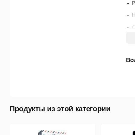
Р
Н
О
И
Ф
Вс
У
А
И
Г
Продукты из этой категории
Баз
Б