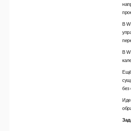
нап
про
В W
упр
пер
В W
кал
Ещё
сущ
без
Иде
обр
Зад