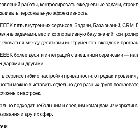
равлений работы, контролировать ежедневные задачи, строить
качивать персональную эффективность.
EEEK пять внутренних сервисов: Задачи, База знаний, CRM,
авлять задачами, вести корпоративную базу знаний, контроли
еключаться между десятками инструментов, вкладок и програ
EEEK более десяти интеграций с внешними сервисами — напри
ендарями и другими.
 в сервисе гибкие настройки приватности: от редактирования 
ности можно выставить отдельно для разных групп пользова
 сложных настроек.
ально подходит небольшим и средним командам из маркетинга,
азования и других сфер.
ачи