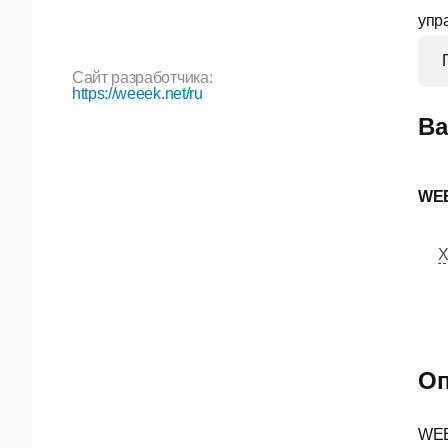
упр
Сайт разработчика:
https://weeek.net/ru
Ва
WE
Х
Оп
WEE