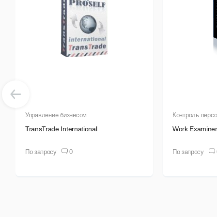
Т
в
Д
С
И
д
Управление бизнесом
Контроль перс
TransTrade International
Work Examiner
CR
По запросу
0
По запросу
Р
В
А
С