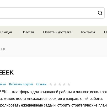
и скидки
Новости
Оплата и доставка
Контакты
О
EEK
EEEK
ание
Варианты покупки
Отзывы
EK — платформа для командной работы и личного использо
сь можно вести множество проектов и направлений работы,
тролировать ежедневные задачи, строить стратегические план