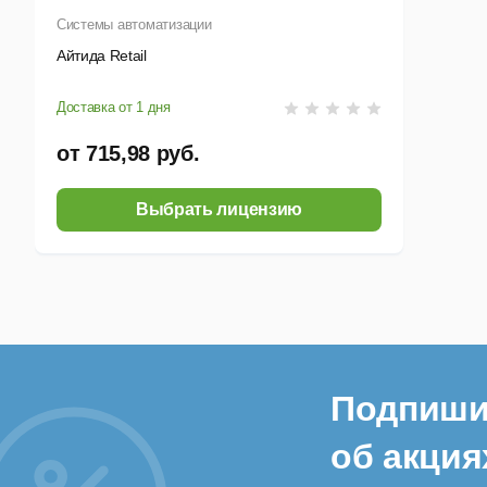
Системы автоматизации
О
Айтида Retail
к
П
Доставка от 1 дня
О
от 715,98 руб.
Выбрать лицензию
Упр
К
о
П
К
Подпиши
П
об акция