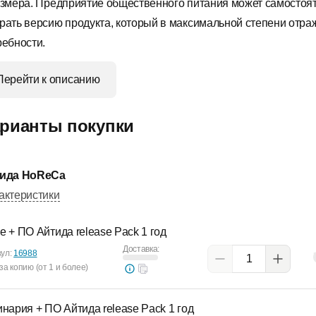
азмера. Предприятие общественного питания может самостоя
рать версию продукта, который в максимальной степени отраж
ребности.
Перейти к описанию
рианты покупки
ида HoReCa
актеристики
е + ПО Айтида release Pack 1 год
Доставка:
кул:
16988
за копию (от 1 и более)
инария + ПО Айтида release Pack 1 год