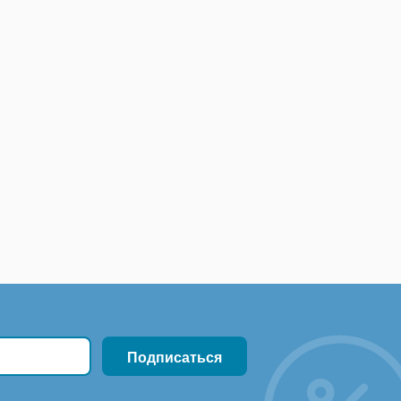
тков и задолженностей, введение дополнительного
ен и уровнем сервиса поставщика.
орачиваемости, сроками годности партий,
и