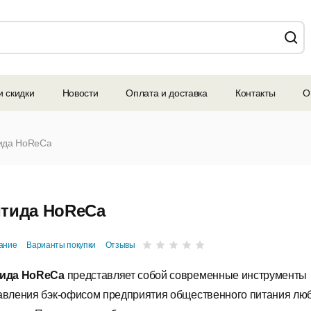
и скидки
Новости
Оплата и доставка
Контакты
О
ида HoReCa
тида HoReCa
ание
Варианты покупки
Отзывы
ида HoReCa
представляет собой современные инструменты
авления бэк-офисом предприятия общественного питания люб