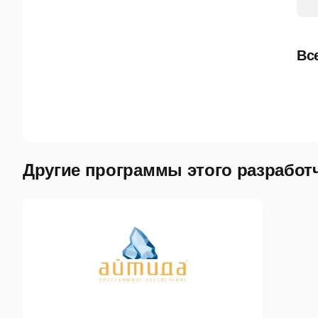
У
У
Вс
Р
У
Цен
Другие программы этого разработ
К
У
Д
С
Упр