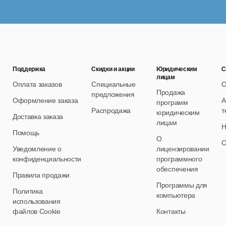
авление продажами
редпродажная подготовка товаров.
перационный день кассира.
перационный день товароведа.
Поддержка
Скидки и акции
Юридическим
С
лицам
Оплата заказов
Специальные
О
окумент кассовой смены.
Продажа
предложения
Оформление заказа
А
программ
заимоотношения с клиентами.
Распродажа
т
юридическим
Доставка заказа
лицам
птовая торговля.
Н
Помощь
О
О
Уведомление о
лицензировании
авление финансами
конфиденциальности
программного
обеспечения
Правила продажи
имизация объемов и периодичности закупок, товарных остатк
Программы для
троля над персоналом торгового предприятия, контролем цен 
Политика
компьютера
использования
изводство продукции
файлов Cookie
Контакты