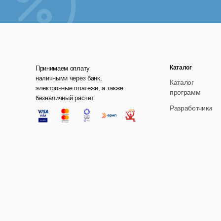
Упр
П
О
О
Каталог
Принимаем оплату
наличными через банк,
Каталог
Д
электронные платежи, а также
программ
безналичный расчет.
В
Разработчики
О
Упр
Опт
кон
Про