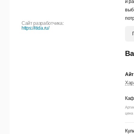
и р
выб
пот
Сайт разработчика:
https://itida.ru/
Ва
Айт
Хар
Каф
Арти
цена 
Кул