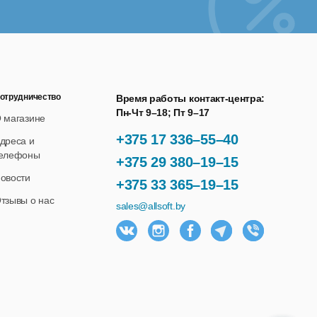
отрудничество
Время работы контакт-центра:
Пн-Чт 9–18; Пт 9–17
 магазине
+375 17 336–55–40
дреса и
елефоны
+375 29 380–19–15
овости
+375 33 365–19–15
тзывы о нас
sales@allsoft.by
ов и задолженностей, введение дополнительного
и уровнем сервиса поставщика.