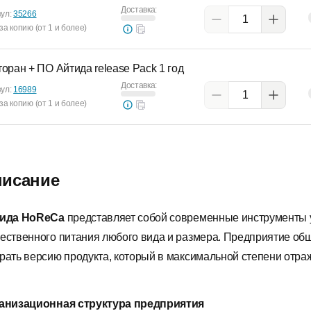
Доставка:
кул:
35266
за копию (от 1 и более)
торан + ПО Айтида release Pack 1 год
Доставка:
кул:
16989
за копию (от 1 и более)
исание
ида HoReCa
представляет собой современные инструменты 
ественного питания любого вида и размера. Предприятие об
рать версию продукта, который в максимальной степени отраж
анизационная структура предприятия