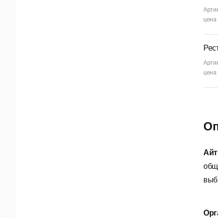
Арти
цена 
Рес
Арти
цена 
Оп
Айт
общ
выб
Орг