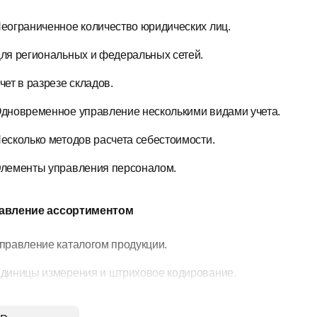
еограниченное количество юридических лиц.
ля региональных и федеральных сетей.
чет в разрезе складов.
дновременное управление несколькими видами учета.
есколько методов расчета себестоимости.
лементы управления персоналом.
авление ассортиментом
правление каталогом продукции.
диницы измерения и штриховое кодирование.
правление товарами особого и регламентированного учетов.