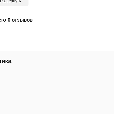
Развернуть
чет в разрезе характеристик товаров.
чет в разрезе дополнительных свойств.
его 0 отзывов
абота с комплектами и наборами.
чет услуг в розничной торговле.
ообразование
чика
атегории цен.
становка и изменение цен продукции.
опустимы различные цены реализации.
кидки и акции.
авление закупками