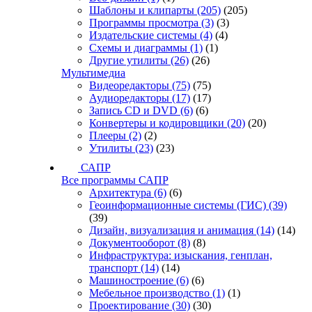
Шаблоны и клипарты
(205)
(205)
Программы просмотра
(3)
(3)
Издательские системы
(4)
(4)
Схемы и диаграммы
(1)
(1)
Другие утилиты
(26)
(26)
Мультимедиа
Видеоредакторы
(75)
(75)
Аудиоредакторы
(17)
(17)
Запись CD и DVD
(6)
(6)
Конвертеры и кодировщики
(20)
(20)
Плееры
(2)
(2)
Утилиты
(23)
(23)
САПР
Все программы САПР
Архитектура
(6)
(6)
Геоинформационные системы (ГИС)
(39)
(39)
Дизайн, визуализация и анимация
(14)
(14)
Документооборот
(8)
(8)
Инфраструктура: изыскания, генплан,
транспорт
(14)
(14)
Машиностроение
(6)
(6)
Мебельное производство
(1)
(1)
Проектирование
(30)
(30)