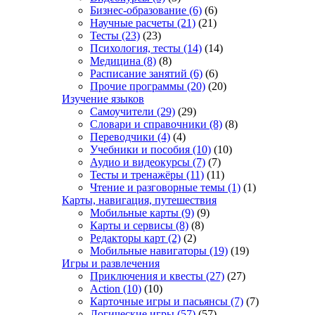
Бизнес-образование
(6)
(6)
Научные расчеты
(21)
(21)
Тесты
(23)
(23)
Психология, тесты
(14)
(14)
Медицина
(8)
(8)
Расписание занятий
(6)
(6)
Прочие программы
(20)
(20)
Изучение языков
Самоучители
(29)
(29)
Словари и справочники
(8)
(8)
Переводчики
(4)
(4)
Учебники и пособия
(10)
(10)
Аудио и видеокурсы
(7)
(7)
Тесты и тренажёры
(11)
(11)
Чтение и разговорные темы
(1)
(1)
Карты, навигация, путешествия
Мобильные карты
(9)
(9)
Карты и сервисы
(8)
(8)
Редакторы карт
(2)
(2)
Мобильные навигаторы
(19)
(19)
Игры и развлечения
Приключения и квесты
(27)
(27)
Action
(10)
(10)
Карточные игры и пасьянсы
(7)
(7)
Логические игры
(57)
(57)