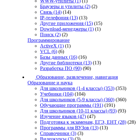
WWW-утилиты
(1)
(1)
Браузеры и утилиты
(2)
(2)
Связь
(14)
(14)
IP-телефония
(13)
(13)
Другие приложения
(15)
(15)
Download-менеджеры
(1)
(1)
Поиск
(2)
(2)
Программирование
ActiveX
(1)
(1)
VCL
(6)
(6)
Базы данных
(16)
(16)
Другие библиотеки
(13)
(13)
Разработка ПО
(90)
(90)
Образование, развлечение, навигация
Образование и наука
Для школьников (1-4 классы)
(353)
(353)
Учебники
(104)
(104)
Для школьников (5-9 классы)
(360)
(360)
Обучающие программы
(191)
(191)
Для школьников (10-11 классы)
(93)
(93)
Изучение языков
(47)
(47)
Подготовка к экзаменам, ЕГЭ, ЕНТ
(28)
(28)
Программы для ВУЗов
(13)
(13)
Справочники
(3)
(3)
Видеокурсы
(3)
(3)