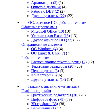
Архиваторы
(5)
(5)
Очистка диска
(4)
(4)
Работа с DBF
(2)
(2)
Другие утилиты
(22)
(22)
ОС, офисное ПО, работа с текстом
Офисные программы
Microsoft Office
(10)
(10)
Утилиты для Excel
(13)
(13)
Другое офисное ПО
(37)
(37)
Операционные системы
ОС Windows
(4)
(4)
ОС Linux & Unix
(7)
(7)
Работа с текстом
Распознавание текста и речи
(12)
(12)
Текстовые редакторы
(20)
(20)
Переводчики
(3)
(3)
Конвертеры
(6)
(6)
Другие утилиты
(14)
(14)
Графика, дизайн, мультимедиа
Графика и дизайн
Графические редакторы
(70)
(70)
Цифровое фото
(79)
(79)
3D графика
(38)
(38)
Веб-дизайн
(1)
(1)