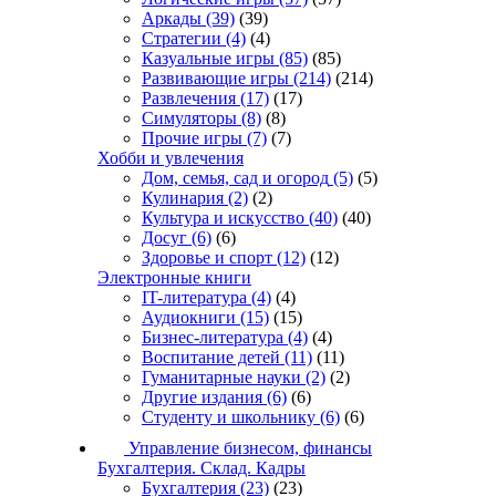
Аркады
(39)
(39)
Стратегии
(4)
(4)
Казуальные игры
(85)
(85)
Развивающие игры
(214)
(214)
Развлечения
(17)
(17)
Симуляторы
(8)
(8)
Прочие игры
(7)
(7)
Хобби и увлечения
Дом, семья, сад и огород
(5)
(5)
Кулинария
(2)
(2)
Культура и искусство
(40)
(40)
Досуг
(6)
(6)
Здоровье и спорт
(12)
(12)
Электронные книги
IT-литература
(4)
(4)
Аудиокниги
(15)
(15)
Бизнес-литература
(4)
(4)
Воспитание детей
(11)
(11)
Гуманитарные науки
(2)
(2)
Другие издания
(6)
(6)
Студенту и школьнику
(6)
(6)
Управление бизнесом, финансы
Бухгалтерия. Склад. Кадры
Бухгалтерия
(23)
(23)