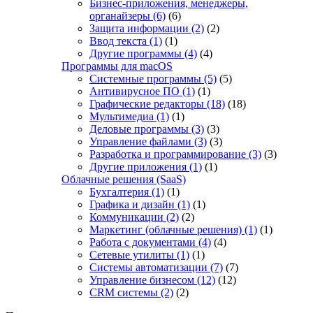
Бизнес-приложения, менеджеры,
органайзеры
(6)
(6)
Защита информации
(2)
(2)
Ввод текста
(1)
(1)
Другие программы
(4)
(4)
Программы для macOS
Системные программы
(5)
(5)
Антивирусное ПО
(1)
(1)
Графические редакторы
(18)
(18)
Мультимедиа
(1)
(1)
Деловые программы
(3)
(3)
Управление файлами
(3)
(3)
Разработка и программирование
(3)
(3)
Другие приложения
(1)
(1)
Облачные решения (SaaS)
Бухгалтерия
(1)
(1)
Графика и дизайн
(1)
(1)
Коммуникации
(2)
(2)
Маркетинг (облачные решения)
(1)
(1)
Работа с документами
(4)
(4)
Сетевые утилиты
(1)
(1)
Системы автоматизации
(7)
(7)
Управление бизнесом
(12)
(12)
CRM системы
(2)
(2)