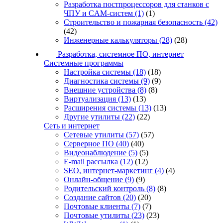
Разработка постпроцессоров для станков с
ЧПУ и CAM-систем
(1)
(1)
Строительство и пожарная безопасность
(42)
(42)
Инженерные калькуляторы
(28)
(28)
Разработка, системное ПО, интернет
Системные программы
Настройка системы
(18)
(18)
Диагностика системы
(9)
(9)
Внешние устройства
(8)
(8)
Виртуализация
(13)
(13)
Расширения системы
(13)
(13)
Другие утилиты
(22)
(22)
Сеть и интернет
Сетевые утилиты
(57)
(57)
Серверное ПО
(40)
(40)
Видеонаблюдение
(5)
(5)
E-mail рассылка
(12)
(12)
SEO, интернет-маркетинг
(4)
(4)
Онлайн-общение
(9)
(9)
Родительский контроль
(8)
(8)
Создание сайтов
(20)
(20)
Почтовые клиенты
(7)
(7)
Почтовые утилиты
(23)
(23)