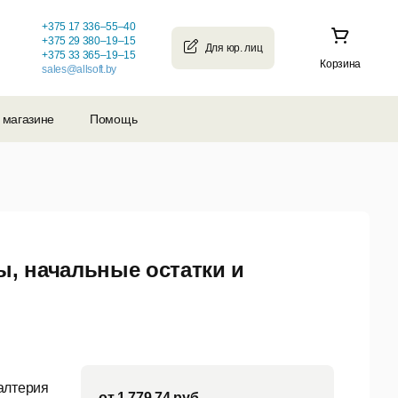
+375 17 336–55–40
+375 29 380–19–15
+375 33 365–19–15
Корзина
sales@allsoft.by
 магазине
Помощь
ы, начальные остатки и
алтерия
от
1 779,74
руб.