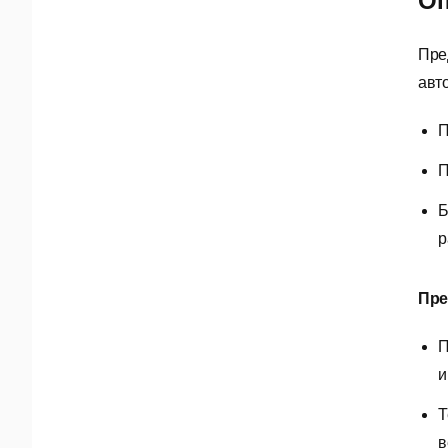
Оп
Пре
авт
П
П
Б
р
Пре
П
и
Т
в