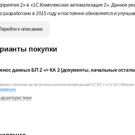
дприятия 2» в «1С:Комплексная автоматизация 2». Данное р
о разработано в 2015 году и постоянно обновляется и улучшае
Перейти к описанию
рианты покупки
енос данных БП 2 => КА 2 (документы, начальные остатк
еренос обновлен до актуальных релизов конфигураций 1С:БП 2 и 1С:КА 2!Версия о
азвернуть
арактеристики