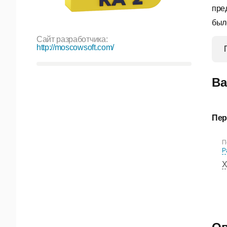
пре
был
Сайт разработчика:
http://moscowsoft.com/
Ва
Пер
П
Р
Х