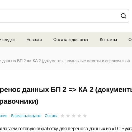
и скидки
Новости
Оплата и доставка
Контакты
О
 данных БП 2 => КА 2 (документы, начальные остатки и справочники)
ренос данных БП 2 => КА 2 (документ
равочники)
ание
Варианты покупки
Отзывы
длагаем готовую обработку для переноса данных из «1С:Бухг