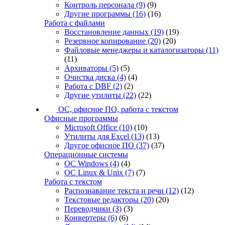
Контроль персонала
(9)
(9)
Другие программы
(16)
(16)
Работа с файлами
Восстановление данных
(19)
(19)
Резервное копирование
(20)
(20)
Файловые менеджеры и каталогизаторы
(11)
(11)
Архиваторы
(5)
(5)
Очистка диска
(4)
(4)
Работа с DBF
(2)
(2)
Другие утилиты
(22)
(22)
ОС, офисное ПО, работа с текстом
Офисные программы
Microsoft Office
(10)
(10)
Утилиты для Excel
(13)
(13)
Другое офисное ПО
(37)
(37)
Операционные системы
ОС Windows
(4)
(4)
ОС Linux & Unix
(7)
(7)
Работа с текстом
Распознавание текста и речи
(12)
(12)
Текстовые редакторы
(20)
(20)
Переводчики
(3)
(3)
Конвертеры
(6)
(6)