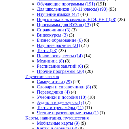
Обучающие программы
(191)
(191)
Для школьников (10-11 классы)
(93)
(93)
Изучение языков
(47)
(47)
Подготовка к экзаменам, ЕГЭ, ЕНТ
(28)
(28)
Программы для ВУЗов
(13)
(13)
Справочники
(3)
(3)
Видеокурсы
(3)
(3)
Бизнес-образование
(6)
(6)
Научные расчеты
(21)
(21)
Тесты
(23)
(23)
Психология, тесты
(14)
(14)
Медицина
(8)
(8)
Расписание занятий
(6)
(6)
Прочие программы
(20)
(20)
Изучение языков
Самоучители
(29)
(29)
Словари и справочники
(8)
(8)
Переводчики
(4)
(4)
Учебники и пособия
(10)
(10)
Аудио и видеокурсы
(7)
(7)
Тесты и тренажёры
(11)
(11)
Чтение и разговорные темы
(1)
(1)
Карты, навигация, путешествия
Мобильные карты
(9)
(9)
Карты и сервисы
(8)
(8)