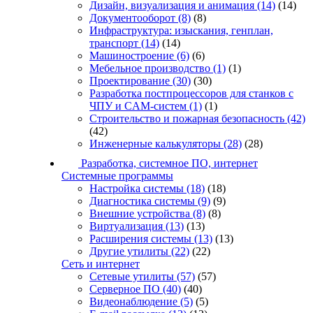
Дизайн, визуализация и анимация
(14)
(14)
Документооборот
(8)
(8)
Инфраструктура: изыскания, генплан,
транспорт
(14)
(14)
Машиностроение
(6)
(6)
Мебельное производство
(1)
(1)
Проектирование
(30)
(30)
Разработка постпроцессоров для станков с
ЧПУ и CAM-систем
(1)
(1)
Строительство и пожарная безопасность
(42)
(42)
Инженерные калькуляторы
(28)
(28)
Разработка, системное ПО, интернет
Системные программы
Настройка системы
(18)
(18)
Диагностика системы
(9)
(9)
Внешние устройства
(8)
(8)
Виртуализация
(13)
(13)
Расширения системы
(13)
(13)
Другие утилиты
(22)
(22)
Сеть и интернет
Сетевые утилиты
(57)
(57)
Серверное ПО
(40)
(40)
Видеонаблюдение
(5)
(5)