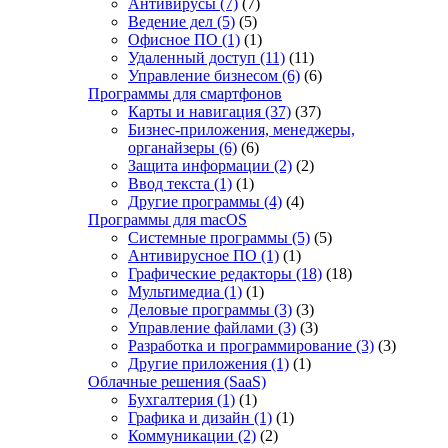
Антивирусы
(7)
(7)
Ведение дел
(5)
(5)
Офисное ПО
(1)
(1)
Удаленный доступ
(11)
(11)
Управление бизнесом
(6)
(6)
Программы для смартфонов
Карты и навигация
(37)
(37)
Бизнес-приложения, менеджеры,
органайзеры
(6)
(6)
Защита информации
(2)
(2)
Ввод текста
(1)
(1)
Другие программы
(4)
(4)
Программы для macOS
Системные программы
(5)
(5)
Антивирусное ПО
(1)
(1)
Графические редакторы
(18)
(18)
Мультимедиа
(1)
(1)
Деловые программы
(3)
(3)
Управление файлами
(3)
(3)
Разработка и программирование
(3)
(3)
Другие приложения
(1)
(1)
Облачные решения (SaaS)
Бухгалтерия
(1)
(1)
Графика и дизайн
(1)
(1)
Коммуникации
(2)
(2)