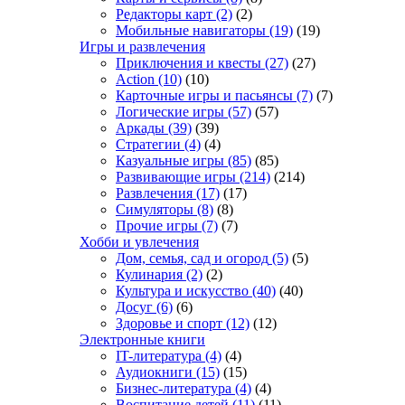
Редакторы карт
(2)
(2)
Мобильные навигаторы
(19)
(19)
Игры и развлечения
Приключения и квесты
(27)
(27)
Action
(10)
(10)
Карточные игры и пасьянсы
(7)
(7)
Логические игры
(57)
(57)
Аркады
(39)
(39)
Стратегии
(4)
(4)
Казуальные игры
(85)
(85)
Развивающие игры
(214)
(214)
Развлечения
(17)
(17)
Симуляторы
(8)
(8)
Прочие игры
(7)
(7)
Хобби и увлечения
Дом, семья, сад и огород
(5)
(5)
Кулинария
(2)
(2)
Культура и искусство
(40)
(40)
Досуг
(6)
(6)
Здоровье и спорт
(12)
(12)
Электронные книги
IT-литература
(4)
(4)
Аудиокниги
(15)
(15)
Бизнес-литература
(4)
(4)
Воспитание детей
(11)
(11)