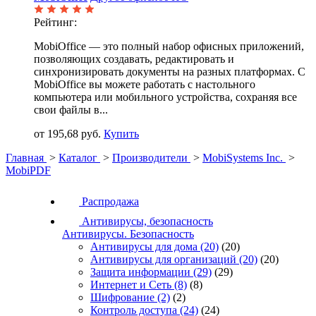
Рейтинг:
MobiOffice — это полный набор офисных приложений,
позволяющих создавать, редактировать и
синхронизировать документы на разных платформах. С
MobiOffice вы можете работать с настольного
компьютера или мобильного устройства, сохраняя все
свои файлы в...
от 195,68 руб.
Купить
Главная
>
Каталог
>
Производители
>
MobiSystems Inc.
>
MobiPDF
Распродажа
Антивирусы, безопасность
Антивирусы. Безопасность
Антивирусы для дома
(20)
(20)
Антивирусы для организаций
(20)
(20)
Защита информации
(29)
(29)
Интернет и Сеть
(8)
(8)
Шифрование
(2)
(2)
Контроль доступа
(24)
(24)