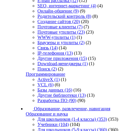
E-mail рассылка
(12)
(12)
SEO, интернет-маркетинг
(4)
(4)
Онлайн-общение
(9)
(9)
Родительский контроль
(8)
(8)
Создание сайтов
(20)
(20)
Почтовые клиенты
(7)
(7)
Почтовые утилиты
(23)
(23)
WWW-утилиты
(1)
(1)
Браузеры и утилиты
(2)
(2)
Связь
(14)
(14)
IP-телефония
(13)
(13)
Другие приложения
(15)
(15)
Download-менеджеры
(1)
(1)
Поиск
(2)
(2)
Программирование
ActiveX
(1)
(1)
VCL
(6)
(6)
Базы данных
(16)
(16)
Другие библиотеки
(13)
(13)
Разработка ПО
(90)
(90)
Образование, развлечение, навигация
Образование и наука
Для школьников (1-4 классы)
(353)
(353)
Учебники
(104)
(104)
Для школьников (5-9 классы)
(360)
(360)