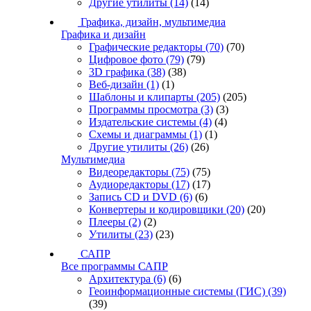
Другие утилиты
(14)
(14)
Графика, дизайн, мультимедиа
Графика и дизайн
Графические редакторы
(70)
(70)
Цифровое фото
(79)
(79)
3D графика
(38)
(38)
Веб-дизайн
(1)
(1)
Шаблоны и клипарты
(205)
(205)
Программы просмотра
(3)
(3)
Издательские системы
(4)
(4)
Схемы и диаграммы
(1)
(1)
Другие утилиты
(26)
(26)
Мультимедиа
Видеоредакторы
(75)
(75)
Аудиоредакторы
(17)
(17)
Запись CD и DVD
(6)
(6)
Конвертеры и кодировщики
(20)
(20)
Плееры
(2)
(2)
Утилиты
(23)
(23)
САПР
Все программы САПР
Архитектура
(6)
(6)
Геоинформационные системы (ГИС)
(39)
(39)