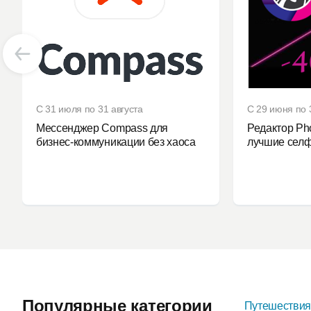
С 31 июля по 31 августа
С 29 июня по 
Мессенджер Compass для
Редактор Ph
бизнес-коммуникации без хаоса
лучшие селф
Популярные категории
Путешестви