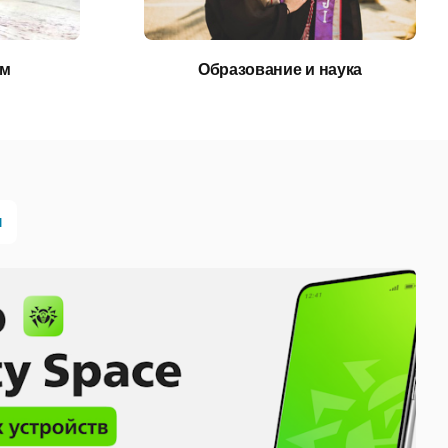
ом
Образование и наука
ы