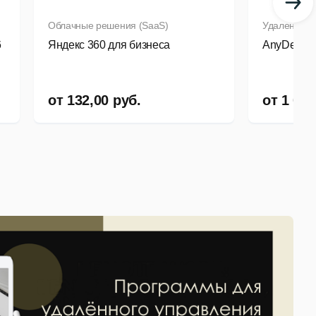
Облачные решения (SaaS)
Удаленная 
6
Яндекс 360 для бизнеса
AnyDesk
от
132,00
руб.
от
1 070