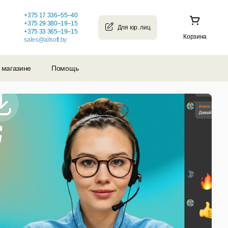
+375 17 336–55–40
+375 29 380–19–15
+375 33 365–19–15
Корзина
sales@allsoft.by
 магазине
Помощь