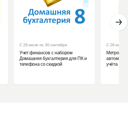
С 28 июля по 30 сентября
С 28 июля 
Учет финансов с набором
Метролог 
Домашняя бухгалтерия для ПК и
автоматиз
телефона со скидкой
учёта без