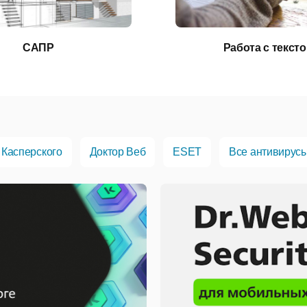
САПР
Работа с текст
 Касперского
Доктор Веб
ESET
Все антивирус