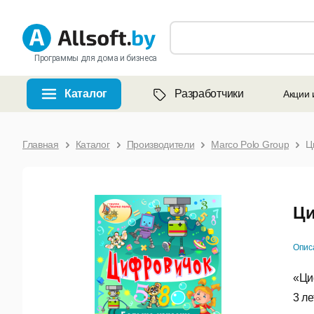
Программы для дома и бизнеса
Каталог
Разработчики
Акции 
Главная
Каталог
Производители
Marco Polo Group
Ц
Ц
Опис
«Ци
3 л