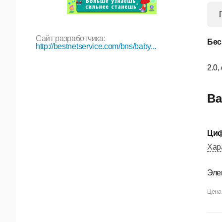
Сайт разработчика:
Бес
http://bestnetservice.com/bns/baby...
2.0,
Ва
Циф
Хар
Эле
Цена 