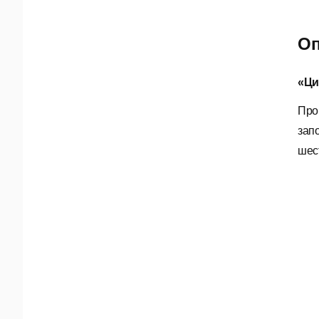
Оп
«Ци
Про
зап
шес