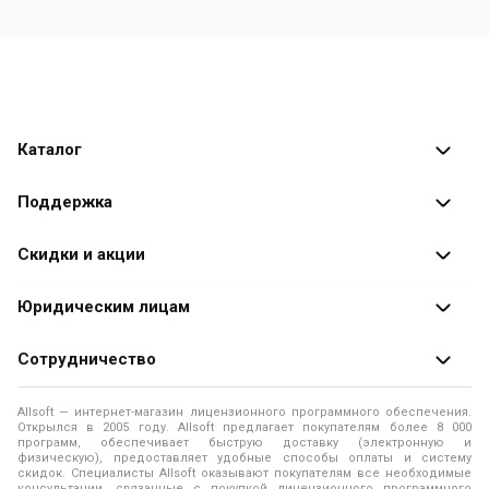
Каталог
Каталог программ
Поддержка
Разработчики
Оплата заказов
Скидки и акции
Оформление заказа
Специальные
предложения
Юридическим лицам
Доставка заказа
Распродажа
Продажа программ юридическим лицам
Сотрудничество
Помощь
О лицензировании программного обеспечения
Уведомление о конфиденциальности
О магазине
Allsoft — интернет-магазин лицензионного программного обеспечения.
Программы для компьютера
Открылся в 2005 году. Allsoft предлагает покупателям более 8 000
Правила продажи
Адреса и телефоны
программ, обеспечивает быструю доставку (электронную и
физическую), предоставляет удобные способы оплаты и систему
Контакты
Политика использования файлов Cookie
скидок. Специалисты Allsoft оказывают покупателям все необходимые
Новости
консультации, связанные с покупкой лицензионного программного