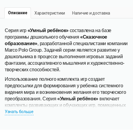
Описание
Характеристики
Наличие и доставка
Серия игр
«Умный ребёнок»
составлена на базе
программы дошкольного обучения
«Сказочное
образование»
, разработанной специалистами компании
Marco Polo Group. Задачей серии является развитие у
дошкольника в процессе выполнения игровых заданий
фантазии, ассоциативного мышления и художественно-
творческих способностей.
Использование полного комплекта игр создает
предпосылки для формирования у ребенка системного
видения мира и возникновения желания его творческого
преобразования. Серия
«Умный ребёнок»
включает
комплекты развивающих и обучающих игр, помещенных
в оболочку
Узнать больше
«ИГРОДРОМ»
, имеющую простой,
интуитивно понятный детям интерфейс. Игродром
«Скоро в школу! Тренируем логику» включает комплект
из 25 игр-тренажёров для тренировки логического